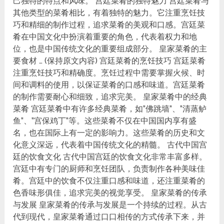
己独特的特点和风味。 宫廷菜肴的独特魅力 宫廷菜肴与
其他类型的菜肴相比，有着独特的魅力。它注重烹饪技
巧和精细的制作过程，追求菜肴的美观和口感。宫廷菜
肴在中国文化中扮演着重要的角色，代表着权力和地
位，也是中国传统文化的重要组成部分。 皇家菜肴的主
要食材 … (保持原文内容) 宫廷菜肴的烹饪技巧 宫廷菜肴
注重烹饪技巧和精确度。烹饪过程中需要掌握火候、时
间和调料的使用，以保证菜肴的口感和味道。宫廷菜肴
的制作需要耐心和细致，追求完美。 皇家菜肴中的经典
菜肴 宫廷菜肴中有许多经典菜肴，如”佛跳墙”、”清蒸鲈
鱼”、”宫保鸡丁”等。这些菜肴不仅在中国国内享有盛
名，也在国际上有一定的影响力。这些菜肴的历史和文
化意义深远，代表着中国传统文化的精髓。 古代中国宫
廷的饮食文化 古代中国宫廷的饮食文化非常丰富多样。
宫廷中有专门的厨师和烹饪团队，负责制作各种美味佳
肴。宫廷中的饮食不仅注重口感和味道，还注重菜肴的
色香味形俱佳，追求完美的视觉享受。 皇家菜肴的传承
与发展 皇家菜肴的传承与发展是一个持续的过程。从古
代到现代，皇家菜肴通过口口相传的方式传承下来，并