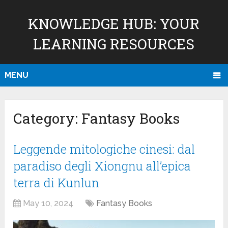
KNOWLEDGE HUB: YOUR
LEARNING RESOURCES
MENU
Category:
Fantasy Books
Leggende mitologiche cinesi: dal
paradiso degli Xiongnu all’epica
terra di Kunlun
May 10, 2024
Fantasy Books