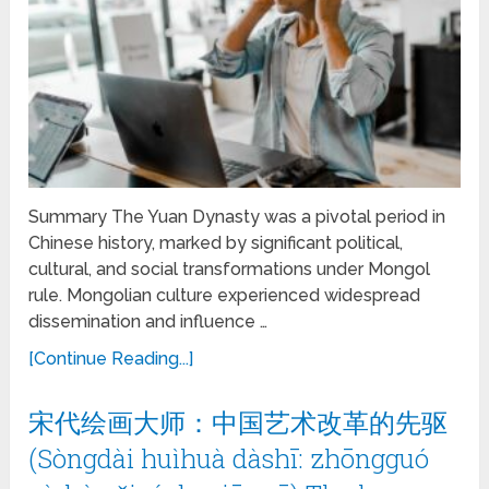
Summary The Yuan Dynasty was a pivotal period in
Chinese history, marked by significant political,
cultural, and social transformations under Mongol
rule. Mongolian culture experienced widespread
dissemination and influence …
[Continue Reading...]
宋代绘画大师：中国艺术改革的先驱
(Sòngdài huìhuà dàshī: zhōngguó