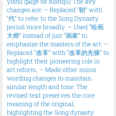
yìshù gǎigé de xiānqū) The key
changes are: – Replaced “朝” with
“代” to refer to the Song Dynasty
period more broadly. – Used “绘画
大师” instead of just “画家” to
emphasize the masters of the art. –
Replaced “改革” with “改革的先驱” to
highlight their pioneering role in
art reform. – Made other minor
wording changes to maintain
similar length and tone. The
revised text preserves the core
meaning of the original,
highlighting the Song dynasty