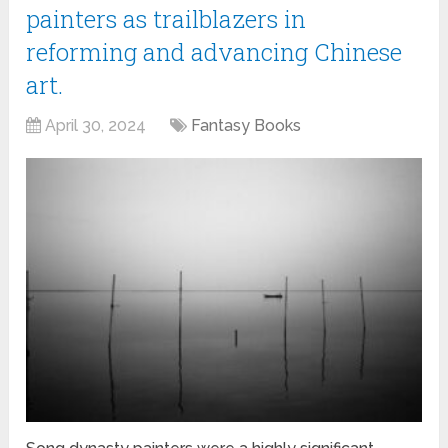
painters as trailblazers in
reforming and advancing Chinese
art.
April 30, 2024
Fantasy Books