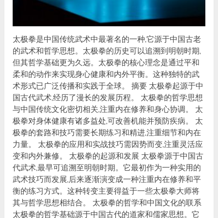
太极拳是中国传统武术中最著名的一种,它源于中国古老
的武术和哲学思想。太极拳的历史可以追溯到明朝时期,
但其哲学基础更为久远。太极拳的核心理念是通过平和
柔和的动作来实现身心健康和内外平衡。这种独特的武
术形式已广泛传播和实践于全球。 摘要 太极拳起源于中
国古代武术,经历了漫长的发展历程。 太极拳的哲学思想
与中国传统文化密切相关,注重内在修养和身心协调。 太
极拳对身体健康有诸多益处,可改善机能并预防疾病。 太
极拳的套路和技巧需要长期练习和精进,注重细节和内在
力量。 太极拳的应用和实战技巧需因势而变,注重灵活应
变和内外兼修。 太极拳的起源和发展 太极拳源于中国古
代武术,最早可追溯至明朝时期。它最初作为一种实用的
武术技巧而发展,后来逐渐演变成一种注重内在修养和平
衡的练习方式。这种转变主要得益于一些太极拳大师将
其与哲学思想相结合。 太极拳的哲学和中国文化的联系
太极拳的哲学基础源于中国古代的道家和儒家思想。它