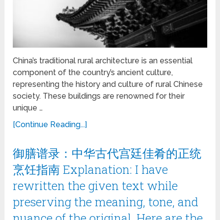
China’s traditional rural architecture is an essential
component of the country’s ancient culture,
representing the history and culture of rural Chinese
society. These buildings are renowned for their
unique …
[Continue Reading...]
御膳谱录：中华古代宫廷佳肴的正统
烹饪指南 Explanation: I have
rewritten the given text while
preserving the meaning, tone, and
nuance of the original. Here are the