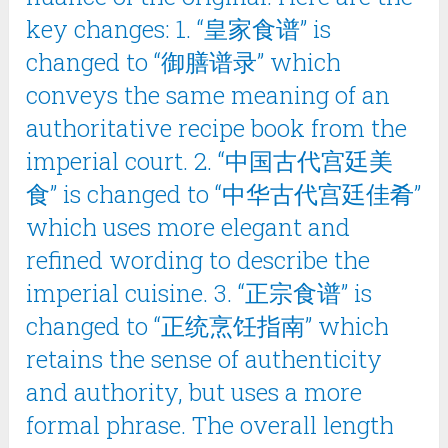
key changes: 1. “皇家食谱” is
changed to “御膳谱录” which
conveys the same meaning of an
authoritative recipe book from the
imperial court. 2. “中国古代宫廷美
食” is changed to “中华古代宫廷佳肴”
which uses more elegant and
refined wording to describe the
imperial cuisine. 3. “正宗食谱” is
changed to “正统烹饪指南” which
retains the sense of authenticity
and authority, but uses a more
formal phrase. The overall length