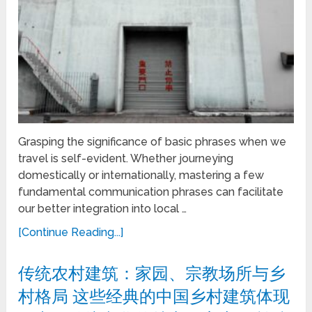
Grasping the significance of basic phrases when we
travel is self-evident. Whether journeying
domestically or internationally, mastering a few
fundamental communication phrases can facilitate
our better integration into local …
[Continue Reading...]
传统农村建筑：家园、宗教场所与乡
村格局 这些经典的中国乡村建筑体现