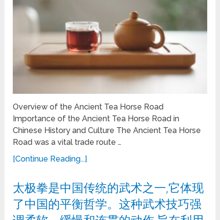
Overview of the Ancient Tea Horse Road
Importance of the Ancient Tea Horse Road in
Chinese History and Culture The Ancient Tea Horse
Road was a vital trade route …
[Continue Reading...]
太极拳是中国传统的武术之一,它体现
了中国的平衡哲学。这种武术技巧强