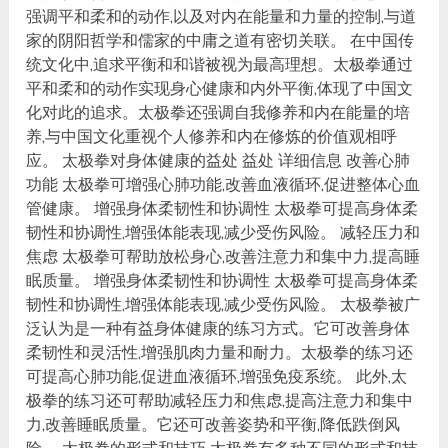
强调平和柔和的动作,以及对内在能量和力量的控制,与道
家的阴阳哲学和儒家的中庸之道有密切关联。 在中国传
统文化中,追求平衡和和谐被视为最高理想。太极拳通过
平和柔和的动作实现身心健康和内外平衡,体现了中国文
化对此的追求。太极拳还强调自我修养和内在能量的培
养,与中国文化重视个人修养和内在修炼的价值观相呼
应。 太极拳对身体健康的益处 益处 详细信息 改善心肺
功能 太极拳可增强心肺功能,改善血液循环,促进整体心血
管健康。 增强身体柔韧性和协调性 太极拳可提高身体柔
韧性和协调性,增强体能表现,减少受伤风险。 减轻压力和
焦虑 太极拳可帮助放松身心,改善注意力和集中力,提高睡
眠质量。 增强身体柔韧性和协调性 太极拳可提高身体柔
韧性和协调性,增强体能表现,减少受伤风险。 太极拳被广
泛认为是一种有益身体健康的练习方式。它可改善身体
柔韧性和灵活性,增强肌肉力量和耐力。太极拳的练习还
可提高心肺功能,促进血液循环,增强免疫系统。 此外,太
极拳的练习还可帮助减轻压力和焦虑,提高注意力和集中
力,改善睡眠质量。它还可改善姿势和平衡,降低跌倒风