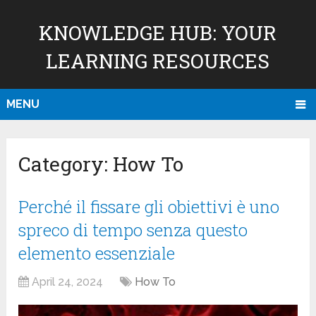
KNOWLEDGE HUB: YOUR
LEARNING RESOURCES
MENU
Category:
How To
Perché il fissare gli obiettivi è uno
spreco di tempo senza questo
elemento essenziale
April 24, 2024
How To