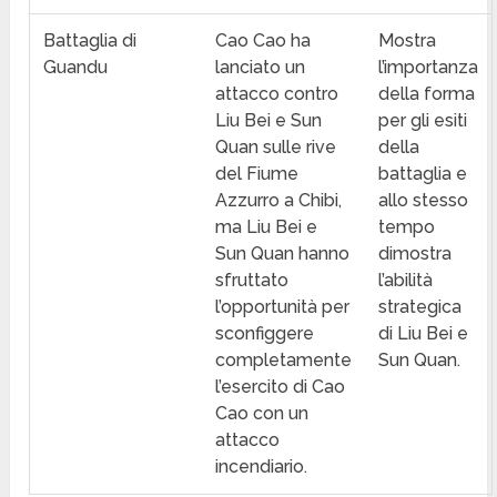
Battaglia di
Cao Cao ha
Mostra
Guandu
lanciato un
l’importanza
attacco contro
della forma
Liu Bei e Sun
per gli esiti
Quan sulle rive
della
del Fiume
battaglia e
Azzurro a Chibi,
allo stesso
ma Liu Bei e
tempo
Sun Quan hanno
dimostra
sfruttato
l’abilità
l’opportunità per
strategica
sconfiggere
di Liu Bei e
completamente
Sun Quan.
l’esercito di Cao
Cao con un
attacco
incendiario.