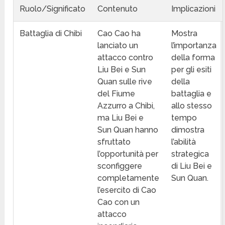
Ruolo/Significato
Contenuto
Implicazioni
Battaglia di Chibi
Cao Cao ha
Mostra
lanciato un
l’importanza
attacco contro
della forma
Liu Bei e Sun
per gli esiti
Quan sulle rive
della
del Fiume
battaglia e
Azzurro a Chibi,
allo stesso
ma Liu Bei e
tempo
Sun Quan hanno
dimostra
sfruttato
l’abilità
l’opportunità per
strategica
sconfiggere
di Liu Bei e
completamente
Sun Quan.
l’esercito di Cao
Cao con un
attacco