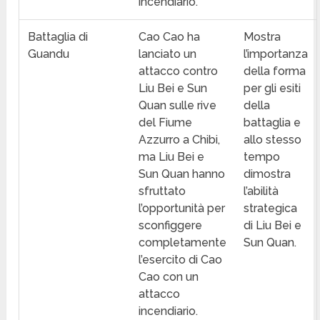
incendiario.
Battaglia di
Cao Cao ha
Mostra
Guandu
lanciato un
l’importanza
attacco contro
della forma
Liu Bei e Sun
per gli esiti
Quan sulle rive
della
del Fiume
battaglia e
Azzurro a Chibi,
allo stesso
ma Liu Bei e
tempo
Sun Quan hanno
dimostra
sfruttato
l’abilità
l’opportunità per
strategica
sconfiggere
di Liu Bei e
completamente
Sun Quan.
l’esercito di Cao
Cao con un
attacco
incendiario.