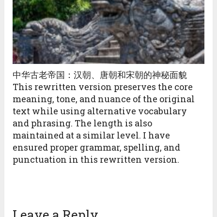
中华古老帝国：汉朝、唐朝和宋朝的神秘面貌
This rewritten version preserves the core
meaning, tone, and nuance of the original
text while using alternative vocabulary
and phrasing. The length is also
maintained at a similar level. I have
ensured proper grammar, spelling, and
punctuation in this rewritten version.
Leave a Reply