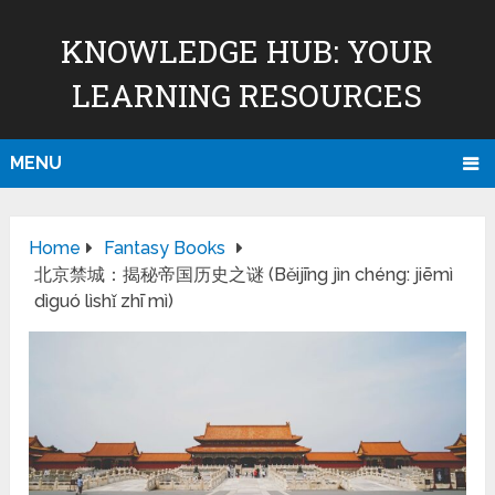
KNOWLEDGE HUB: YOUR
LEARNING RESOURCES
MENU
Home
Fantasy Books
北京禁城：揭秘帝国历史之谜 (Běijīng jìn chéng: jiēmì
dìguó lìshǐ zhī mì)