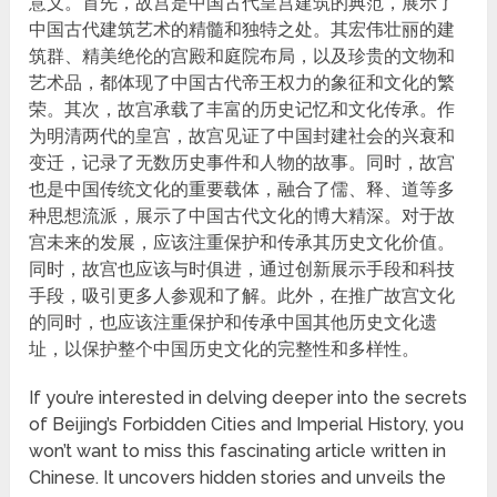
意义。首先，故宫是中国古代皇宫建筑的典范，展示了
中国古代建筑艺术的精髓和独特之处。其宏伟壮丽的建
筑群、精美绝伦的宫殿和庭院布局，以及珍贵的文物和
艺术品，都体现了中国古代帝王权力的象征和文化的繁
荣。其次，故宫承载了丰富的历史记忆和文化传承。作
为明清两代的皇宫，故宫见证了中国封建社会的兴衰和
变迁，记录了无数历史事件和人物的故事。同时，故宫
也是中国传统文化的重要载体，融合了儒、释、道等多
种思想流派，展示了中国古代文化的博大精深。对于故
宫未来的发展，应该注重保护和传承其历史文化价值。
同时，故宫也应该与时俱进，通过创新展示手段和科技
手段，吸引更多人参观和了解。此外，在推广故宫文化
的同时，也应该注重保护和传承中国其他历史文化遗
址，以保护整个中国历史文化的完整性和多样性。
If you’re interested in delving deeper into the secrets
of Beijing’s Forbidden Cities and Imperial History, you
won’t want to miss this fascinating article written in
Chinese. It uncovers hidden stories and unveils the