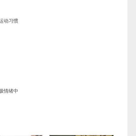
运动习惯
极情绪中