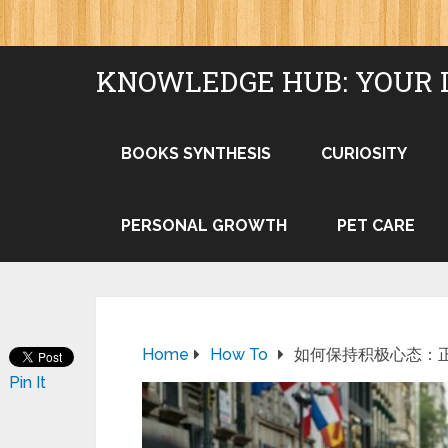
KNOWLEDGE HUB: YOUR 
BOOKS SYNTHESIS
CURIOSITY
PERSONAL GROWTH
PET CARE
Home
How To
如何保持积极心态：
Pin It