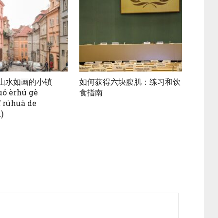
个山水如画的小镇
如何获得六块腹肌：练习和饮
ó èrhú gè
食指南
 rúhuà de
)