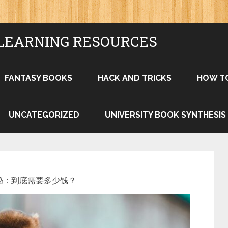
LEARNING RESOURCES
FANTASY BOOKS
HACK AND TRICKS
HOW T
UNCATEGORIZED
UNIVERSITY BOOK SYNTHESIS
秘：到底需要多少钱？