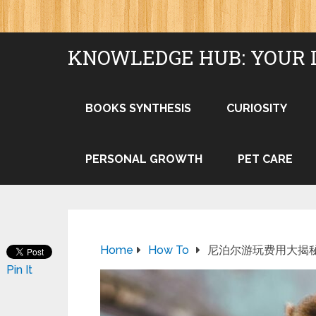
KNOWLEDGE HUB: YOUR 
BOOKS SYNTHESIS
CURIOSITY
PERSONAL GROWTH
PET CARE
Home
How To
尼泊尔游玩费用大揭
Pin It