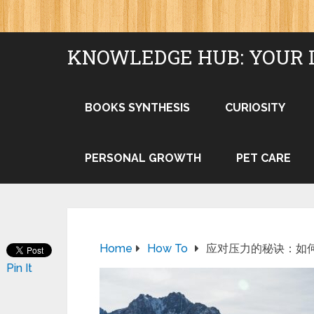
KNOWLEDGE HUB: YOUR 
BOOKS SYNTHESIS
CURIOSITY
PERSONAL GROWTH
PET CARE
Home
How To
应对压力的秘诀：如
Pin It