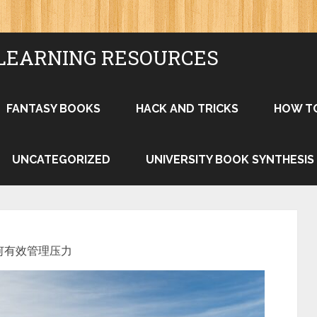
LEARNING RESOURCES
FANTASY BOOKS
HACK AND TRICKS
HOW T
UNCATEGORIZED
UNIVERSITY BOOK SYNTHESIS
何有效管理压力