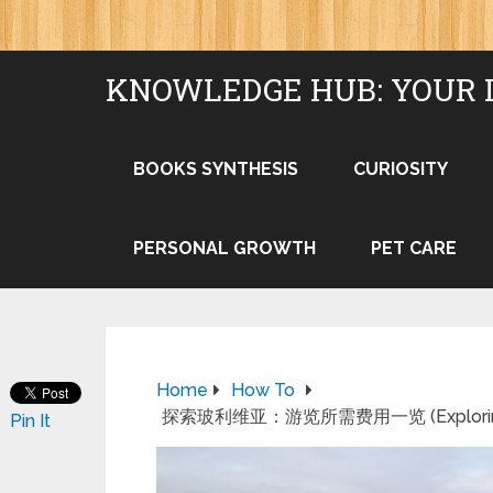
KNOWLEDGE HUB: YOUR 
BOOKS SYNTHESIS
CURIOSITY
PERSONAL GROWTH
PET CARE
Home
How To
探索玻利维亚：游览所需费用一览 (Exploring Bolivi
Pin It