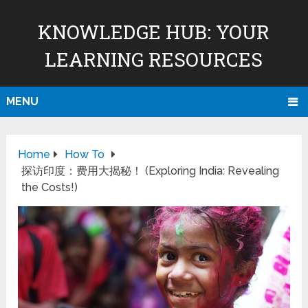
KNOWLEDGE HUB: YOUR
LEARNING RESOURCES
MENU
Home
How To
探访印度：费用大揭秘！ (Exploring India: Revealing
the Costs!)