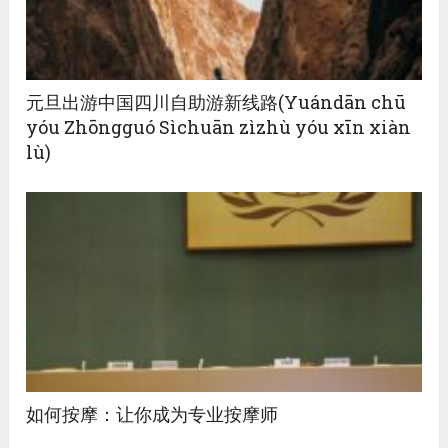
元旦出游中国四川自助游新线路(Yuándān chū
yóu Zhōngguó Sìchuān zìzhù yóu xīn xiàn
lù)
如何按摩：让你成为专业按摩师