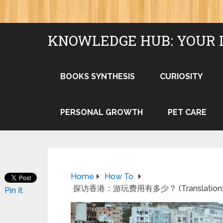
KNOWLEDGE HUB: YOUR 
BOOKS SYNTHESIS
CURIOSITY
PERSONAL GROWTH
PET CARE
Home
How To
探访香港：游玩费用有多少？ (Translation: Visit
Pin It