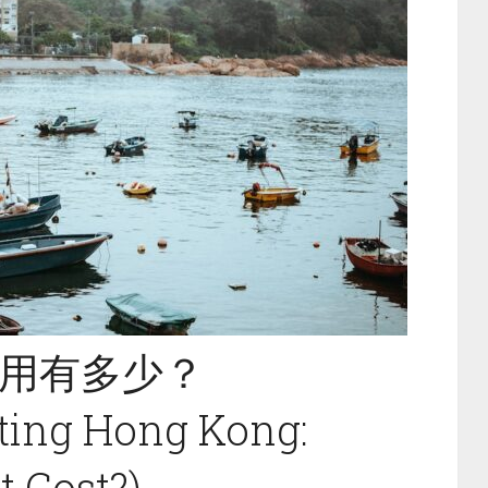
用有多少？
iting Hong Kong:
 Cost?)