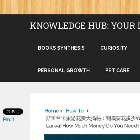
KNOWLEDGE HUB: YOUR 
BOOKS SYNTHESIS
CURIOSITY
PERSONAL GROWTH
PET CARE
Home
How To
斯里兰卡旅游花费大揭秘：到底要花多少钱？ (Translati
Pin It
Lanka: How Much Money Do You Need?