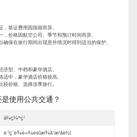
签证，签证费用因国籍而异。
之一，价格因航空公司、季节和预订时间而异。
，以确保在旅行期间出现意外情况时得到适当的保护。
括经济型、中档和豪华酒店。
价格适中，豪华酒店价格较高。
、比较价格、选择淡季旅行。
还是使用公共交通？
ä¼ç¼ºç¹
è´¹ç¨è¾é«ï¼éè¦æ¾å°æ¹åè½¦