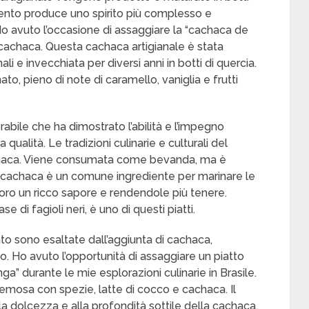
ento produce uno spirito più complesso e
o avuto l’occasione di assaggiare la “cachaca de
 cachaca. Questa cachaca artigianale è stata
i e invecchiata per diversi anni in botti di quercia.
mato, pieno di note di caramello, vaniglia e frutti
bile che ha dimostrato l’abilità e l’impegno
qualità. Le tradizioni culinarie e culturali del
chaca. Viene consumata come bevanda, ma è
a cachaca è un comune ingrediente per marinare le
 loro un ricco sapore e rendendole più tenere.
e di fagioli neri, è uno di questi piatti.
to sono esaltate dall’aggiunta di cachaca,
 Ho avuto l’opportunità di assaggiare un piatto
” durante le mie esplorazioni culinarie in Brasile.
cremosa con spezie, latte di cocco e cachaca. Il
la dolcezza e alla profondità sottile della cachaca.