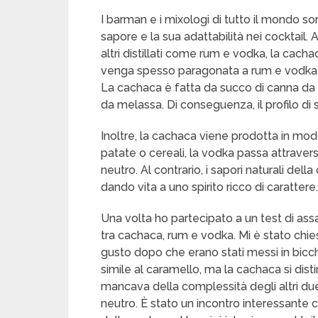
I barman e i mixologi di tutto il mondo sono
sapore e la sua adattabilità nei cocktail.
altri distillati come rum e vodka, la cac
venga spesso paragonata a rum e vodka, l
La cachaca è fatta da succo di canna da 
da melassa. Di conseguenza, il profilo di
Inoltre, la cachaca viene prodotta in mo
patate o cereali, la vodka passa attravers
neutro. Al contrario, i sapori naturali de
dando vita a uno spirito ricco di carattere.
Una volta ho partecipato a un test di ass
tra cachaca, rum e vodka. Mi è stato chiesto
gusto dopo che erano stati messi in bicchi
simile al caramello, ma la cachaca si dis
mancava della complessità degli altri due 
neutro. È stato un incontro interessante 