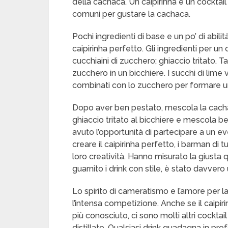
della cachaca. Un caipirinha è un cocktai
comuni per gustare la cachaca.
Pochi ingredienti di base e un po’ di abilit
caipirinha perfetto. Gli ingredienti per u
cucchiaini di zucchero; ghiaccio tritato. Tag
zucchero in un bicchiere. I succhi di lime 
combinati con lo zucchero per formare u
Dopo aver ben pestato, mescola la cacha
ghiaccio tritato al bicchiere e mescola b
avuto l’opportunità di partecipare a un ev
creare il caipirinha perfetto, i barman di t
loro creatività. Hanno misurato la giusta 
guarnito i drink con stile, è stato davver
Lo spirito di cameratismo e l’amore per l
l’intensa competizione. Anche se il caipir
più conosciuto, ci sono molti altri cockt
distillato. Qualsiasi drink guadagna in pro