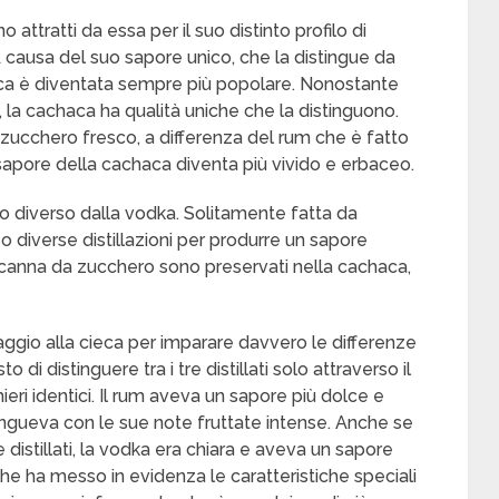
 attratti da essa per il suo distinto profilo di
 A causa del suo sapore unico, che la distingue da
haca è diventata sempre più popolare. Nonostante
a cachaca ha qualità uniche che la distinguono.
zucchero fresco, a differenza del rum che è fatto
 sapore della cachaca diventa più vivido e erbaceo.
do diverso dalla vodka. Solitamente fatta da
o diverse distillazioni per produrre un sapore
lla canna da zucchero sono preservati nella cachaca,
aggio alla cieca per imparare davvero le differenze
 di distinguere tra i tre distillati solo attraverso il
eri identici. Il rum aveva un sapore più dolce e
tingueva con le sue note fruttate intense. Anche se
distillati, la vodka era chiara e aveva un sapore
che ha messo in evidenza le caratteristiche speciali