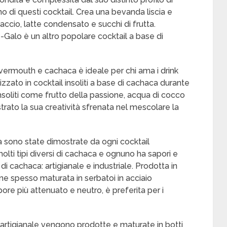
o di questi cocktail. Crea una bevanda liscia e
io, latte condensato e succhi di frutta.
-Galo è un altro popolare cocktail a base di
ermouth e cachaca è ideale per chi ama i drink
izzato in cocktail insoliti a base di cachaca durante
insoliti come frutto della passione, acqua di cocco
trato la sua creatività sfrenata nel mescolare la
aca sono state dimostrate da ogni cocktail
lti tipi diversi di cachaca e ognuno ha sapori e
li di cachaca: artigianale e industriale. Prodotta in
ene spesso maturata in serbatoi in acciaio
pore più attenuato e neutro, è preferita per i
a artigianale vengono prodotte e maturate in botti