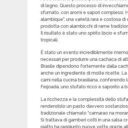
di legno. Questo processo di invecchiam
sfumato, con aromi e sapori complessi. H
alambique”, una varietà rara e costosa di
prodotta con alambicchi di rame tradizional
Il risultato è stato uno spirito liscio e sfu
tropicali.
È stato un evento incredibilmente memora
necessari per produrre una cachaca di alta 
Brasile dipendono fortemente dalla ca
anche un ingrediente di molte ricette. L
carni nella cucina brasiliana, conferendo
Feijoada, uno stufato ricco e saporito a bas
La ricchezza e la complessità dello stufa
rendendolo un pasto davvero sostanzioso.
tradizionale chiamato “camarao na moranga
Si trattava di gamberi cotti in una salsa 
piatto ha raggiunto nuove vette grazie al