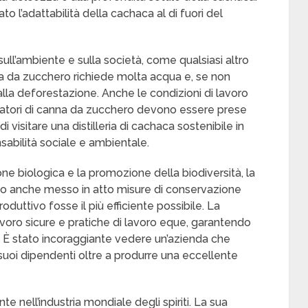
 l’adattabilità della cachaca al di fuori del
ll’ambiente e sulla società, come qualsiasi altro
a da zucchero richiede molta acqua e, se non
alla deforestazione. Anche le condizioni di lavoro
ltivatori di canna da zucchero devono essere prese
i visitare una distilleria di cachaca sostenibile in
sabilità sociale e ambientale.
ione biologica e la promozione della biodiversità, la
 Hanno anche messo in atto misure di conservazione
oduttivo fosse il più efficiente possibile. La
 lavoro sicure e pratiche di lavoro eque, garantendo
e. È stato incoraggiante vedere un’azienda che
 suoi dipendenti oltre a produrre una eccellente
e nell’industria mondiale degli spiriti. La sua