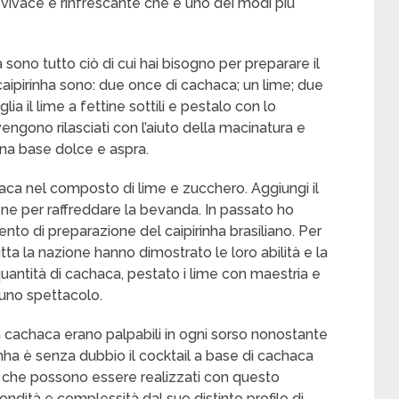
l vivace e rinfrescante che è uno dei modi più
à sono tutto ciò di cui hai bisogno per preparare il
n caipirinha sono: due once di cachaca; un lime; due
lia il lime a fettine sottili e pestalo con lo
vengono rilasciati con l’aiuto della macinatura e
na base dolce e aspra.
ca nel composto di lime e zucchero. Aggiungi il
ene per raffreddare la bevanda. In passato ho
ento di preparazione del caipirinha brasiliano. Per
utta la nazione hanno dimostrato le loro abilità e la
quantità di cachaca, pestato i lime con maestria e
o uno spettacolo.
a cachaca erano palpabili in ogni sorso nonostante
inha è senza dubbio il cocktail a base di cachaca
ail che possono essere realizzati con questo
fondità e complessità dal suo distinto profilo di