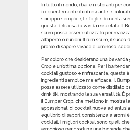
In tutto il mondo, i bar e i ristoranti per c
frequentemente il rinfrescante e colorato
sciroppo semplice, le foglie di menta schi
questa deliziosa bevanda miscelata. Il 
scuro possa essere utilizzato per realizzar
all’aperto o riunioni. Il rum scuro, il succ
profilo di sapore vivace e luminoso, sodd
Per coloro che desiderano una bevanda gu
Crop è un’ottima opzione. Per i bartender 
cocktail gustoso e rinfrescante, questa è
ingredienti semplice ma efficace. Il Bum
possa essere utilizzato come distillato bas
drink tiki, mostrando la sua versatilità.
il Bumper Crop, che mettono in mostra le 
appassionati di cocktail nuove ed entusi
equilibrio di sapori, consistenze e aromi
cocktail. I migliori cocktail sono quelli c
armonioso per produrre una bevanda che 