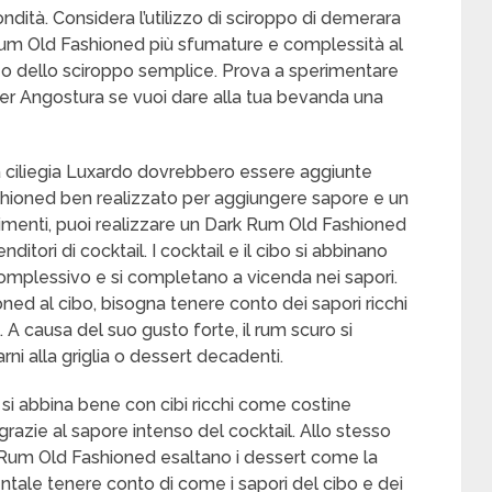
ndità. Considera l’utilizzo di sciroppo di demerara
Rum Old Fashioned più sfumature e complessità al
o o dello sciroppo semplice. Prova a sperimentare
 bitter Angostura se vuoi dare alla tua bevanda una
una ciliegia Luxardo dovrebbero essere aggiunte
hioned ben realizzato per aggiungere sapore e un
imenti, puoi realizzare un Dark Rum Old Fashioned
ditori di cocktail. I cocktail e il cibo si abbinano
omplessivo e si completano a vicenda nei sapori.
ed al cibo, bisogna tenere conto dei sapori ricchi
. A causa del suo gusto forte, il rum scuro si
ni alla griglia o dessert decadenti.
i abbina bene con cibi ricchi come costine
razie al sapore intenso del cocktail. Allo stesso
k Rum Old Fashioned esaltano i dessert come la
entale tenere conto di come i sapori del cibo e dei