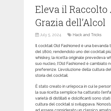
Eleva il Raccolt
Grazia dell’Alcol
July 5, 2024
Hack and Tricks
Il cocktail Old Fashioned è una bevanda tr
del 1800, rendendolo uno dei cocktail più 
whiskey, la ricetta originale prevedeva w
suo nucleo, l’Old Fashioned è cambiato n
preferenze. L’evoluzione della cultura de
storia del cocktail.
È stato creato in un’epoca in cui le perso
la sua ricetta semplice ha catturato l’enfas
varietà di distillati e dolcificanti sono s
cultura del cocktail si sviluppava. Nonos
ad essere considerato un classico amato.