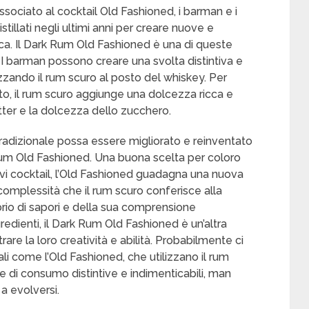
sociato al cocktail Old Fashioned, i barman e i
tillati negli ultimi anni per creare nuove e
rica. Il Dark Rum Old Fashioned è una di queste
 I barman possono creare una svolta distintiva e
izzando il rum scuro al posto del whiskey. Per
ato, il rum scuro aggiunge una dolcezza ricca e
tter e la dolcezza dello zucchero.
adizionale possa essere migliorato e reinventato
rk Rum Old Fashioned. Una buona scelta per coloro
vi cocktail, l’Old Fashioned guadagna una nuova
complessità che il rum scuro conferisce alla
brio di sapori e della sua comprensione
ngredienti, il Dark Rum Old Fashioned è un’altra
are la loro creatività e abilità. Probabilmente ci
nali come l’Old Fashioned, che utilizzano il rum
nze di consumo distintive e indimenticabili, man
a evolversi.