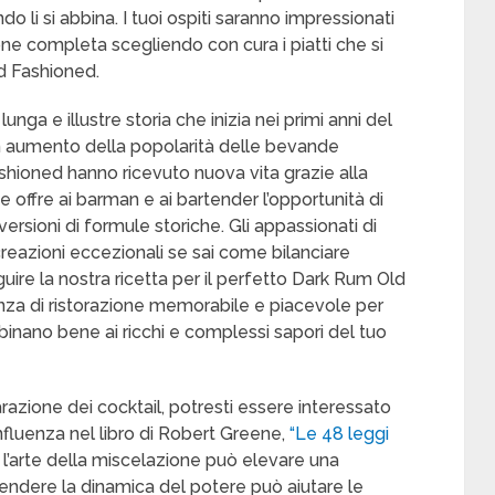
 li si abbina. I tuoi ospiti saranno impressionati
one completa scegliendo con cura i piatti che si
d Fashioned.
lunga e illustre storia che inizia nei primi anni del
un aumento della popolarità delle bevande
ashioned hanno ricevuto nuova vita grazie alla
he offre ai barman e ai bartender l’opportunità di
versioni di formule storiche. Gli appassionati di
creazioni eccezionali se sai come bilanciare
ire la nostra ricetta per il perfetto Dark Rum Old
enza di ristorazione memorabile e piacevole per
abbinano bene ai ricchi e complessi sapori del tuo
arazione dei cocktail, potresti essere interessato
influenza nel libro di Robert Greene,
“Le 48 leggi
l’arte della miscelazione può elevare una
dere la dinamica del potere può aiutare le