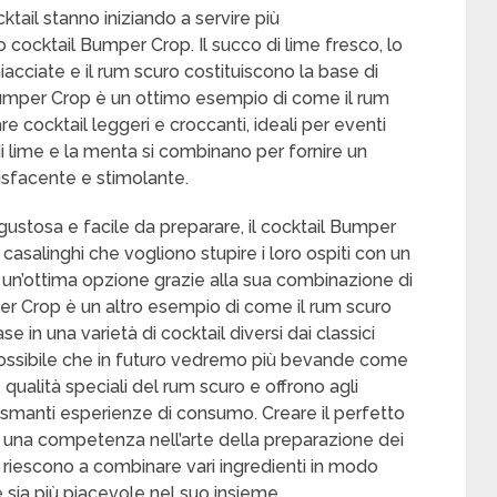
ocktail stanno iniziando a servire più
 cocktail Bumper Crop. Il succo di lime fresco, lo
acciate e il rum scuro costituiscono la base di
Bumper Crop è un ottimo esempio di come il rum
e cocktail leggeri e croccanti, ideali per eventi
o di lime e la menta si combinano per fornire un
isfacente e stimolante.
stosa e facile da preparare, il cocktail Bumper
casalinghi che vogliono stupire i loro ospiti con un
 un’ottima opzione grazie alla sua combinazione di
per Crop è un altro esempio di come il rum scuro
e in una varietà di cocktail diversi dai classici
 È possibile che in futuro vedremo più bevande come
qualità speciali del rum scuro e offrono agli
asmanti esperienze di consumo. Creare il perfetto
 è una competenza nell’arte della preparazione dei
he riescono a combinare vari ingredienti in modo
sia più piacevole nel suo insieme.