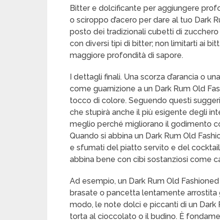
Bitter e dolcificante per aggiungere profo
o sciroppo d’acero per dare al tuo Dark 
posto dei tradizionali cubetti di zuccher
con diversi tipi di bitter; non limitarti ai
maggiore profondità di sapore.
I dettagli finali. Una scorza d’arancia o 
come guarnizione a un Dark Rum Old Fas
tocco di colore. Seguendo questi sugger
che stupirà anche il più esigente degli inten
meglio perché migliorano il godimento c
Quando si abbina un Dark Rum Old Fashion
e sfumati del piatto servito e del cocktail
abbina bene con cibi sostanziosi come car
Ad esempio, un Dark Rum Old Fashioned s
brasate o pancetta lentamente arrostita g
modo, le note dolci e piccanti di un Dar
torta al cioccolato o il budino. È fondam