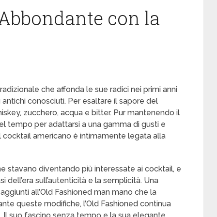
o Abbondante con la
adizionale che affonda le sue radici nei primi anni
antichi conosciuti. Per esaltare il sapore del
hiskey, zucchero, acqua e bitter. Pur mantenendo il
el tempo per adattarsi a una gamma di gusti e
l cocktail americano è intimamente legata alla
ne stavano diventando più interessate ai cocktail, e
i dell’era sull’autenticità e la semplicità. Una
tati aggiunti all’Old Fashioned man mano che la
tante queste modifiche, l’Old Fashioned continua
 Il suo fascino senza tempo e la sua elegante