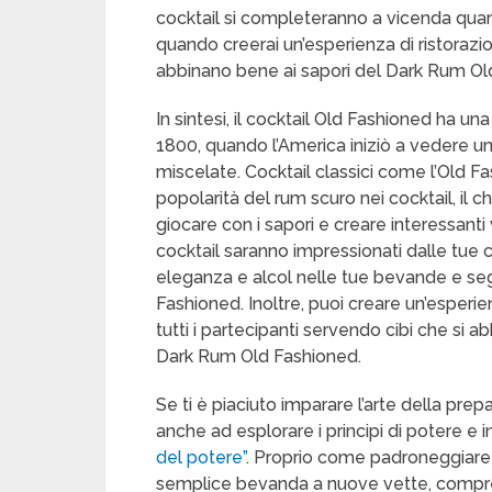
cocktail si completeranno a vicenda quando
quando creerai un’esperienza di ristorazi
abbinano bene ai sapori del Dark Rum Ol
In sintesi, il cocktail Old Fashioned ha una 
1800, quando l’America iniziò a vedere 
miscelate. Cocktail classici come l’Old F
popolarità del rum scuro nei cocktail, il c
giocare con i sapori e creare interessanti 
cocktail saranno impressionati dalle tue 
eleganza e alcol nelle tue bevande e segu
Fashioned. Inoltre, puoi creare un’esperi
tutti i partecipanti servendo cibi che si 
Dark Rum Old Fashioned.
Se ti è piaciuto imparare l’arte della prep
anche ad esplorare i principi di potere e 
del potere”
. Proprio come padroneggiare 
semplice bevanda a nuove vette, compren