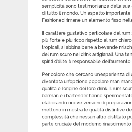
semplicità sono testimonianze della sua du
di tutto il mondo. Un aspetto importante de
Fashioned rimane un elemento fisso nelle
Il carattere gustativo particolare del rum 
più forte e più ricco rispetto al rum chiaro,
tropicali, si abbina bene a bevande misch
del rum scuro nei drink artigianali. Una ten
spiriti d’élite è responsabile dell’aumento
Per coloro che cercano un’esperienza di 
diventata un’opzione popolare man mano 
qualità e l’origine dei loro drink. Il rum sc
barman e i bartender hanno sperimentato c
elaborando nuove versioni di preparazioni 
mettono in mostra le qualità distintive de
complessità che nessun altro distillato pu
parte cruciale del moderno rinascimento d