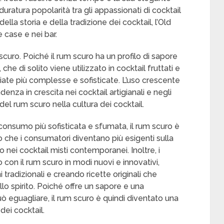
ratura popolarità tra gli appassionati di cocktail
lla storia e della tradizione dei cocktail, l’Old
 case e nei bar.
scuro. Poiché il rum scuro ha un profilo di sapore
 che di solito viene utilizzato in cocktail fruttati e
iate più complesse e sofisticate. L’uso crescente
denza in crescita nei cocktail artigianali e negli
 del rum scuro nella cultura dei cocktail.
consumo più sofisticata e sfumata, il rum scuro è
che i consumatori diventano più esigenti sulla
uro nei cocktail misti contemporanei. Inoltre, i
on il rum scuro in modi nuovi e innovativi,
tradizionali e creando ricette originali che
llo spirito. Poiché offre un sapore e una
ò eguagliare, il rum scuro è quindi diventato una
ei cocktail.