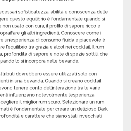
cessari sofisticatezza, abilità e conoscenza delle
ungere questo equilibrio è fondamentale quando si
e non usato con cura, il profilo di sapore ricco e
praffare gli altri ingredienti. Conoscere come i
rre un’esperienza di consumo fluida e piacevole è
 l’equilibrio tra grazia e alcol nei cocktail. Il rum
, profondità di sapore e note di spezie sottili, che
uando lo si incorpora nelle bevande.
 attributi dovrebbero essere utilizzati solo con
dienti in una bevanda. Quando si creano cocktail
evono tenere conto dell’interazione tra le varie
enti influenzano notevolmente l’esperienza
egliere il miglior rum scuro. Selezionare un rum
mati è fondamentale per creare un delizioso Dark
fondità e carattere che siano stati invecchiati