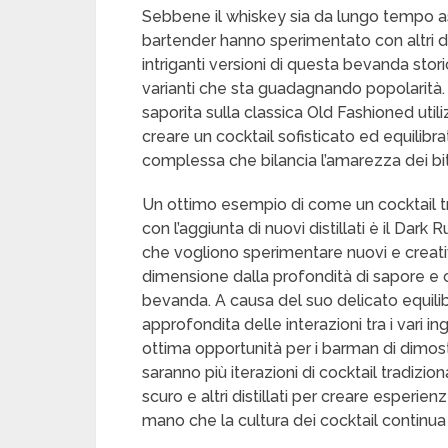
Sebbene il whiskey sia da lungo tempo as
bartender hanno sperimentato con altri dis
intriganti versioni di questa bevanda sto
varianti che sta guadagnando popolarità.
saporita sulla classica Old Fashioned util
creare un cocktail sofisticato ed equilibr
complessa che bilancia l’amarezza dei bi
Un ottimo esempio di come un cocktail tr
con l’aggiunta di nuovi distillati è il Da
che vogliono sperimentare nuovi e creati
dimensione dalla profondità di sapore e 
bevanda. A causa del suo delicato equili
approfondita delle interazioni tra i vari i
ottima opportunità per i barman di dimostr
saranno più iterazioni di cocktail tradizio
scuro e altri distillati per creare esperie
mano che la cultura dei cocktail continua 