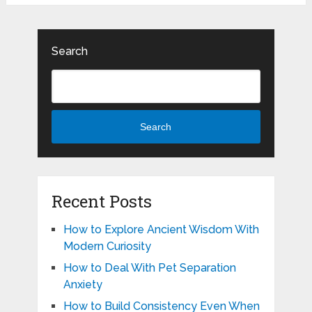
Search
Search
Recent Posts
How to Explore Ancient Wisdom With
Modern Curiosity
How to Deal With Pet Separation
Anxiety
How to Build Consistency Even When