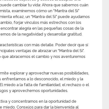
í” puede cambiar tu vida: Ahora que sabemos cuán
imista, examinemos cómo un “Mantra del Sí”
mienta eficaz, un “Mantra del Sí” puede ayudarnos
cambio, forjar vínculos más estrechos con los
encontrar alegría en las pequeñas cosas de la
ernos de la negatividad y desarrollar gratitud.
acterísticas con más detalle. Poder decir que sí
cipales ventajas de abrazar un “Mantra del Sí”.
ivo que abracemos el cambio y nos aventuremos
rmite explorar y aprovechar nuevas posibilidades,
s enfrentamos a lo desconocido, el miedo y la
 miedo a la falta de familiaridad, el rechazo o el
sgos y aprovechemos oportunidades.
tiva y concentrarnos en la oportunidad de
te miedo. Consejos para dar la bienvenida al