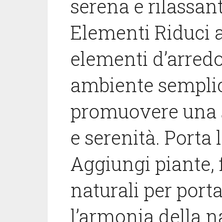
serena e rilassan
Elementi Riduci 
elementi d’arredo
ambiente semplic
promuovere una 
e serenità. Porta 
Aggiungi piante, f
naturali per porta
l’armonia della na