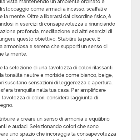
alla vista mantenendo un ambiente ordinato e
di stoccaggio come armadi a incasso, scaffali e
la mente. Oltre a liberarsi dal disordine fisico, è
dosi in esercizi di consapevolezza e rinunciando
pirazione profonda, meditazione ed altri esercizi di
gere questo obiettivo. Stabilire la pace. È
ca armoniosa e serena che supporti un senso di
he la mente.
e la selezione di una tavolozza di colori rilassanti.
 tonalità neutre e morbide come bianco, beige,
lori suscitano sensazioni di leggerezza e apertura,
fera tranquilla nella tua casa. Per amplificare
tavolozza di colori, considera l’aggiunta di
legno.
tribuire a creare un senso di armonia e equilibrio
llanti e audaci. Selezionando colori che sono
ò creare uno spazio che incoraggia la consapevolezza