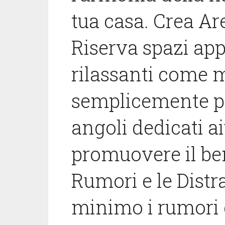
tua casa. Crea Ar
Riserva spazi appo
rilassanti come m
semplicemente per
angoli dedicati a
promuovere il be
Rumori e le Distr
minimo i rumori e