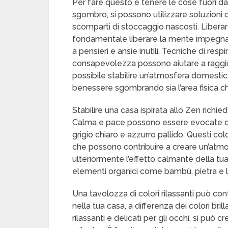
Per fare questo e tenere le cose fuori d
sgombro, si possono utilizzare soluzioni 
scomparti di stoccaggio nascosti. Liberare 
fondamentale liberare la mente impegnan
a pensieri e ansie inutili. Tecniche di res
consapevolezza possono aiutare a raggiun
possibile stabilire un’atmosfera domesti
benessere sgombrando sia l’area fisica c
Stabilire una casa ispirata allo Zen richied
Calma e pace possono essere evocate da
grigio chiaro e azzurro pallido. Questi co
che possono contribuire a creare un’atmos
ulteriormente l’effetto calmante della tua 
elementi organici come bambù, pietra e 
Una tavolozza di colori rilassanti può con
nella tua casa, a differenza dei colori bri
rilassanti e delicati per gli occhi, si pu