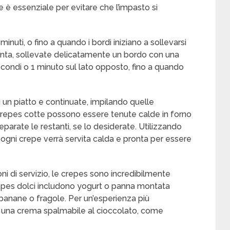
 è essenziale per evitare che l’impasto si
nuti, o fino a quando i bordi iniziano a sollevarsi
onta, sollevate delicatamente un bordo con una
secondi o 1 minuto sul lato opposto, fino a quando
u un piatto e continuate, impilando quelle
 crepes cotte possono essere tenute calde in forno
rate le restanti, se lo desiderate. Utilizzando
 ogni crepe verrà servita calda e pronta per essere
oni di servizio, le crepes sono incredibilmente
 crepes dolci includono yogurt o panna montata
, banane o fragole. Per un’esperienza più
no una crema spalmabile al cioccolato, come