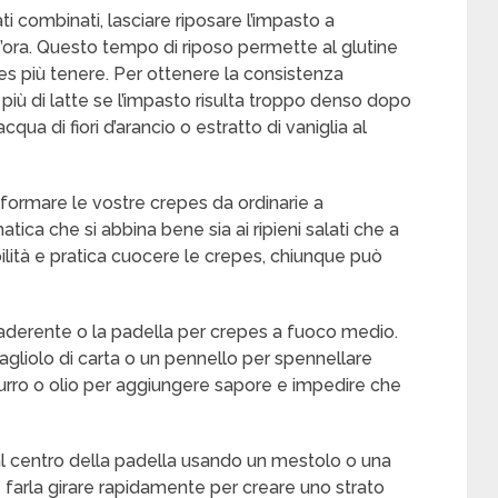
ati combinati, lasciare riposare l’impasto a
ra. Questo tempo di riposo permette al glutine
pes più tenere. Per ottenere la consistenza
più di latte se l’impasto risulta troppo denso dopo
cqua di fiori d’arancio o estratto di vaniglia al
ormare le vostre crepes da ordinarie a
ica che si abbina bene sia ai ripieni salati che a
abilità e pratica cuocere le crepes, chiunque può
tiaderente o la padella per crepes a fuoco medio.
vagliolo di carta o un pennello per spennellare
burro o olio per aggiungere sapore e impedire che
al centro della padella usando un mestolo o una
e farla girare rapidamente per creare uno strato