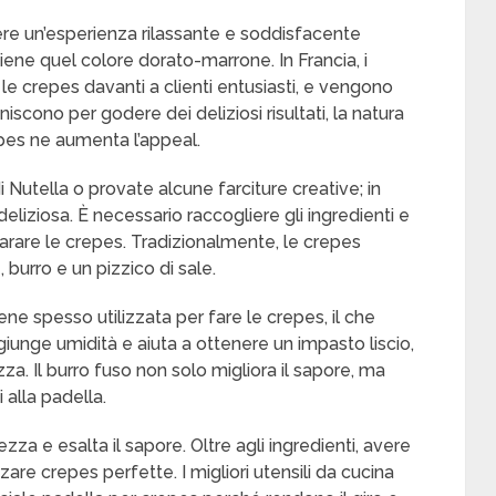
ere un’esperienza rilassante e soddisfacente
iene quel colore dorato-marrone. In Francia, i
e crepes davanti a clienti entusiasti, e vengono
niscono per godere dei deliziosi risultati, la natura
pes ne aumenta l’appeal.
 Nutella o provate alcune farciture creative; in
eliziosa. È necessario raccogliere gli ingredienti e
eparare le crepes. Tradizionalmente, le crepes
, burro e un pizzico di sale.
iene spesso utilizzata per fare le crepes, il che
ggiunge umidità e aiuta a ottenere un impasto liscio,
za. Il burro fuso non solo migliora il sapore, ma
 alla padella.
ezza e esalta il sapore. Oltre agli ingredienti, avere
zzare crepes perfette. I migliori utensili da cucina