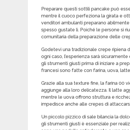
Preparare questi sottili pancake può ess
mentre il cuoco perfeziona la girata e ott
venditori ambulanti preparano abilmente l
spesso gustate lì. Poiché le persone si riu
comunitaria della preparazione delle cre
Godetevi una tradizionale crepe ripiena di
ogni caso, l’esperienza sarà sicuramente d
gli strumenti giusti prima di iniziare a pr
francesi sono fatte con farina, uova, latte
Grazie alla sua texture fine, la farina 00 v
aggiunge alla loro delicatezza. Il latte a
mentre le uova offrono struttura e ricchez
impedisce anche alle crepes di attaccarsi
Un piccolo pizzico di sale bilancia la dolc
gli strumenti giusti è essenziale per reali