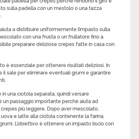
iale padella per crepes perché rendono il giro e
pasto sulla padella con un mestolo o una tazza
.
aiuta a distribuire uniformemente l’impasto sulla
mescolato con una frusta o un frullatore fino a
sibile preparare deliziose crepes fatte in casa con
 è essenziale per ottenere risultati deliziosi. In
 e il sale per eliminare eventuali grumi e garantire
ti.
in una ciotola separata, quindi versare
è un passaggio importante perché aiuta ad
e crepes più leggere. Dopo aver mescolato,
ova e latte alla ciotola contenente la farina,
mi. L’obiettivo è ottenere un impasto liscio con