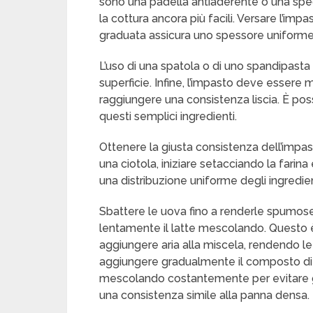
sono una padella antiaderente o una spec
la cottura ancora più facili. Versare l’im
graduata assicura uno spessore uniforme
L’uso di una spatola o di uno spandipasta 
superficie. Infine, l’impasto deve essere 
raggiungere una consistenza liscia. È pos
questi semplici ingredienti.
Ottenere la giusta consistenza dell’impasto
una ciotola, iniziare setacciando la farina
una distribuzione uniforme degli ingredien
Sbattere le uova fino a renderle spumose 
lentamente il latte mescolando. Questo 
aggiungere aria alla miscela, rendendo l
aggiungere gradualmente il composto di u
mescolando costantemente per evitare gru
una consistenza simile alla panna densa.