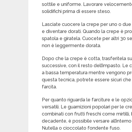
sottile e uniforme. Lavorare velocemente
solidifichi prima di essere steso.
Lasciate cuocere la crepe per uno o due mi
e diventare dorati. Quando la crepe è pr
spatola e giratela. Cuocete per altri 30 
non è leggermente dorata.
Dopo che la crepe è cotta, trasferitela s
successive, con il resto dell’impasto. Le
a bassa temperatura mentre vengono prepa
questa tecnica, potrete essere sicuri che
farcita.
Per quanto riguarda le farciture e le opzi
versatili. Le guarnizioni popolari per le
combinati con frutti freschi come mirtilli
decadente, è possibile versare all’inter
Nutella o cioccolato fondente fuso.