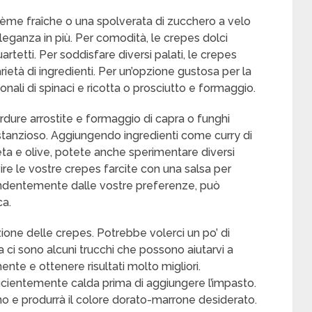
rème fraîche o una spolverata di zucchero a velo
leganza in più. Per comodità, le crepes dolci
tetti. Per soddisfare diversi palati, le crepes
ietà di ingredienti. Per un’opzione gustosa per la
onali di spinaci e ricotta o prosciutto e formaggio.
rdure arrostite e formaggio di capra o funghi
ostanzioso. Aggiungendo ingredienti come curry di
feta e olive, potete anche sperimentare diversi
ire le vostre crepes farcite con una salsa per
ipendentemente dalle vostre preferenze, può
ca.
zione delle crepes. Potrebbe volerci un po’ di
 ci sono alcuni trucchi che possono aiutarvi a
nte e ottenere risultati molto migliori.
fficientemente calda prima di aggiungere l’impasto.
no e produrrà il colore dorato-marrone desiderato.