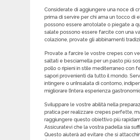
Considerate di aggiungere una noce di c
prima di servire per chi ama un tocco di e
possono essere arrotolate o piegate a quar
salate possono essere farcite con una var
colazione, provate gli abbinamenti tradizi
Provate a farcire le vostre crepes con ve
saltati e besciamella per un pasto più s
pollo o ripieni in stile mediterraneo con 
sapori provenienti da tutto il mondo. Serv
intingere o un’insalata di contorno, ind
migliorare l’intera esperienza gastronomi
Sviluppare le vostre abilità nella prepara
pratica per realizzare crepes perfette, ma
raggiungere questo obiettivo più rapidame
Assicuratevi che la vostra padella sia su
Questo aiuterà ad evitare che si attacchi