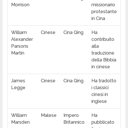
Morrison
missionario
protestante
in Cina
William
Cinese
Cina Qing
Ha
Alexander
contribuito
Parsons
alla
Martin
traduzione
della Bibbia
in cinese
James
Cinese
Cina Qing
Ha tradotto
Legge
i classici
cinesi in
inglese
William
Malese
Impero
Ha
Marsden
Britannico
pubblicato