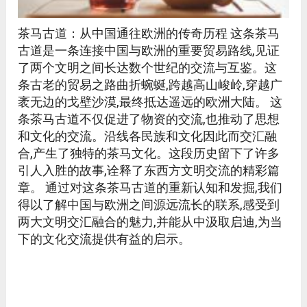
茶马古道：从中国通往欧洲的传奇历程 这条茶马
古道是一条连接中国与欧洲的重要贸易路线,见证
了两个文明之间长达数个世纪的交流与互鉴。这
条古老的贸易之路曲折蜿蜒,跨越高山峻岭,穿越广
袤无边的戈壁沙漠,最终抵达遥远的欧洲大陆。 这
条茶马古道不仅促进了物资的交流,也推动了思想
和文化的交流。沿线各民族和文化因此而交汇融
合,产生了独特的茶马文化。这段历史留下了许多
引人入胜的故事,诠释了东西方文明交流的精彩篇
章。 通过对这条茶马古道的重新认知和发掘,我们
得以了解中国与欧洲之间源远流长的联系,感受到
两大文明交汇融合的魅力,并能从中汲取启迪,为当
下的文化交流提供有益的启示。