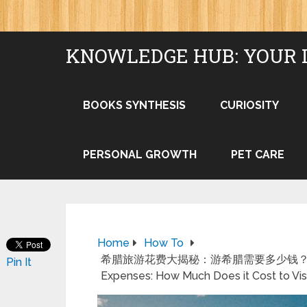
KNOWLEDGE HUB: YOUR 
BOOKS SYNTHESIS
CURIOSITY
PERSONAL GROWTH
PET CARE
Home
How To
希腊旅游花费大揭秘：游希腊需要多少钱？ (Translati
Pin It
Expenses: How Much Does it Cost to Vis