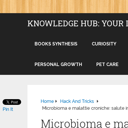
KNOWLEDGE HUB: YOUR 
BOOKS SYNTHESIS
CURIOSITY
PERSONAL GROWTH
PET CARE
Home
Hack And Tricks
Microbioma e malattie croniche: salute i
Pin It
Microbioma e mal