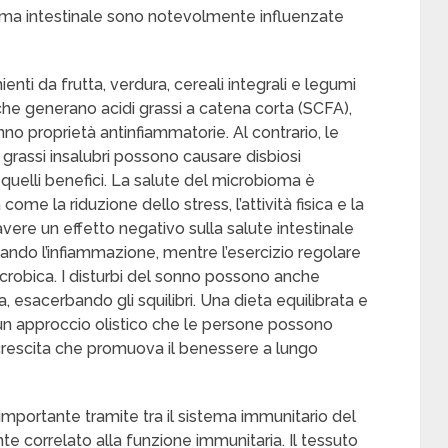
ma intestinale sono notevolmente influenzate
enti da frutta, verdura, cereali integrali e legumi
 che generano acidi grassi a catena corta (SCFA),
no proprietà antinfiammatorie. Al contrario, le
e grassi insalubri possono causare disbiosi
 quelli benefici. La salute del microbioma è
come la riduzione dello stress, l’attività fisica e la
vere un effetto negativo sulla salute intestinale
tando l’infiammazione, mentre l’esercizio regolare
icrobica. I disturbi del sonno possono anche
, esacerbando gli squilibri. Una dieta equilibrata e
i un approccio olistico che le persone possono
crescita che promuova il benessere a lungo
importante tramite tra il sistema immunitario del
te correlato alla funzione immunitaria. Il tessuto