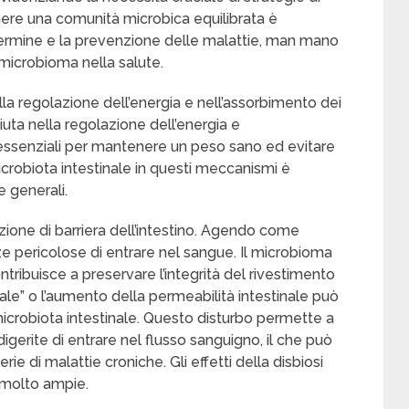
ere una comunità microbica equilibrata è
ermine e la prevenzione delle malattie, man mano
 microbioma nella salute.
lla regolazione dell’energia e nell’assorbimento dei
iuta nella regolazione dell’energia e
i essenziali per mantenere un peso sano ed evitare
crobiota intestinale in questi meccanismi è
 generali.
unzione di barriera dell’intestino. Agendo come
nze pericolose di entrare nel sangue. Il microbioma
tribuisce a preservare l’integrità del rivestimento
tinale” o l’aumento della permeabilità intestinale può
l microbiota intestinale. Questo disturbo permette a
digerite di entrare nel flusso sanguigno, il che può
ie di malattie croniche. Gli effetti della disbiosi
 molto ampie.