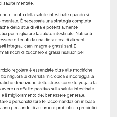
 di salute mentale.
enere conto della salute intestinale quando si
e mentale. È necessaria una strategia completa
iche dello stile di vita e potenzialmente
ci per migliorare la salute intestinale. Nutrienti
ssere ottenuti da una dieta ricca di alimenti
eali integrali, carni magre e grassi sani. È
rmati ricchi di zucchero e grassi insalubri per
cizio regolare è essenziale oltre alle modifiche
zio migliora la diversità microbica e incoraggia la
pratiche di riduzione dello stress come lo yoga o la
ere un effetto positivo sulla salute intestinale
e e il miglioramento del benessere generale.
utare a personalizzare le raccomandazioni in base
stanno pensando di assumere probiotici o prebiotici