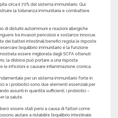
spita circa il 70% del sistema immunitario. Qui
costruire la tolleranza immunitaria e combattere
io di disturbi autoimmuni e reazioni allergiche
nguere tra invasori pericolosi e sostanze innocue.
e dei batteri intestinali benefici regola le risposte
servare l’equilibrio immunitario è la funzione
dimostrata essere migliorata dagli SCFA ottenuti
io, la disbiosi può portare a una risposta
e le infezioni e causare infiammazione cronica.
ondamentale per un sistema immunitario forte in
ici e i probiotici sono due elementi essenziali per
 assunti in quantità sufficienti, i probiotici –
r la salute.
bbero essere stati persi a causa di fattori come
ssono aiutare a ristabilire l’equilibrio intestinale.