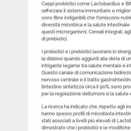
Ceppi probiotici come Lactobacillus e B
rafforzare il sistema immunitario e migliorar
sono fibre indigeribili che forniscono nutr
diversità microbica e la salute intestinale
questi microrganismi. Cereali integrali, ag
di prebiotici.
I probiotici e i prebiotici lavorano in si
la disbiosi quando aggiunti alla dieta di 
intrigante legame tra salute mentale e in
Questo canale di comunicazione bidirezion
nervoso centrale e il tratto gastrointestin
l’intestino sintetizza circa il 90%, sono p
per la regolazione dell’umore e la salute
La ricerca ha indicato che, rispetto agli i
hanno spesso profili di microbiota intestin
stati associati a livelli più elevati di Lacto
dimostrato che i probiotici e le modifiche