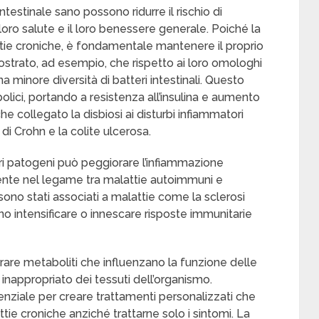
stinale sano possono ridurre il rischio di
loro salute e il loro benessere generale. Poiché la
ttie croniche, è fondamentale mantenere il proprio
ostrato, ad esempio, che rispetto ai loro omologhi
minore diversità di batteri intestinali. Questo
bolici, portando a resistenza all’insulina e aumento
he collegato la disbiosi ai disturbi infiammatori
 di Crohn e la colite ulcerosa.
eri patogeni può peggiorare l’infiammazione
scente nel legame tra malattie autoimmuni e
sono stati associati a malattie come la sclerosi
no intensificare o innescare risposte immunitarie
are metaboliti che influenzano la funzione delle
inappropriato dei tessuti dell’organismo.
ziale per creare trattamenti personalizzati che
ttie croniche anziché trattarne solo i sintomi. La