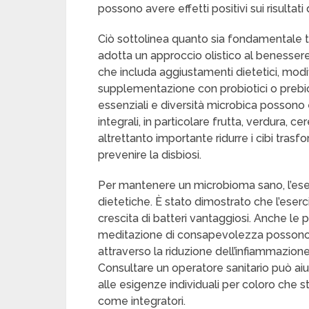
possono avere effetti positivi sui risultati
Ciò sottolinea quanto sia fondamentale t
adotta un approccio olistico al benesser
che includa aggiustamenti dietetici, modif
supplementazione con probiotici o prebioti
essenziali e diversità microbica possono e
integrali, in particolare frutta, verdura, cer
altrettanto importante ridurre i cibi trasfo
prevenire la disbiosi.
Per mantenere un microbioma sano, l’eser
dietetiche. È stato dimostrato che l’eserci
crescita di batteri vantaggiosi. Anche le 
meditazione di consapevolezza possono av
attraverso la riduzione dell’infiammazion
Consultare un operatore sanitario può ai
alle esigenze individuali per coloro che 
come integratori.