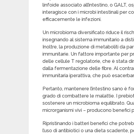
linfoide associato all’intestino, o GALT, o
interagisce con i microbi intestinali per 
efficacemente le infezioni.
Un microbioma diversificato riduce il risch
insegnando al sistema immunitario a disti
Inoltre, la produzione di metaboliti da part
immunitarie. Un fattore importante per pre
delle cellule T regolatorie, che è stata 
dalla fermentazione delle fibre. Al contrar
immunitaria iperattiva, che può esacerbar
Pertanto, mantenere l’intestino sano è f
grado di combattere le malattie. I prebiot
sostenere un microbioma equilibrato. Quando
microrganismi vivi – producono benefici pe
Ripristinando i batteri benefici che potre
l’uso di antibiotici o una dieta scadente, po