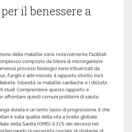
 per il benessere a
zione delle malattie sono notevolmente facilitati
mplesso composto da trilioni di microrganismi
merosi processi fisiologici sono influenzati da
 funghi e altri microbi. Il rapporto stretto tra il
bete, l’obesità, le malattie cardiache e i disturbi
ti studi. Comprendere questo rapporto è
er affrontare questi comuni problemi di salute.
ga durata e un lento tasso di progressione, il che
itari e sulla qualità della vita a livello globale.
le della Sanità (OMS), il 71% dei decessi nel
idenziando la necessità cruciale di strategie di