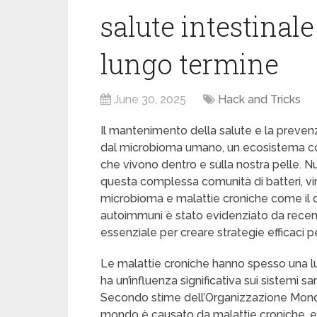
salute intestinale
lungo termine
June 30, 2025
Hack and Tricks
Il mantenimento della salute e la preven
dal microbioma umano, un ecosistema co
che vivono dentro e sulla nostra pelle. Nu
questa complessa comunità di batteri, virus,
microbioma e malattie croniche come il dia
autoimmuni è stato evidenziato da recen
essenziale per creare strategie efficaci p
Le malattie croniche hanno spesso una lun
ha un’influenza significativa sui sistemi san
Secondo stime dell’Organizzazione Mondia
mondo è causato da malattie croniche, ev