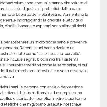
ifidobacterium sono comuni e hanno dimostrato di
e la salute digestiva. I prebiotici, d’altra parte,
imento ai buoni batteri nell’intestino. Aumentano la
 generale incoraggiando la crescita e l’attività di
lio, cipolle, banane e asparagi sono alimenti ricchi
nergia per sostenere un microbioma sano e prevenire
una persona. Recenti studi hanno rivelato un
testinale, noto come “asse intestino-cervello”.
ale include segnali biochimici tra il sistema
ale. I neurotrasmettitori come la serotonina, di cui
rodotti dal microbioma intestinale e sono essenziali
 emotiva.
ndividui sani, le persone con ansia o depressione
ale diversi. I sintomi di ansia, ad esempio, sono
bacillus e altri batteri benefici. Inoltre, studi hanno
 dietetiche che migliorano la salute intestinale