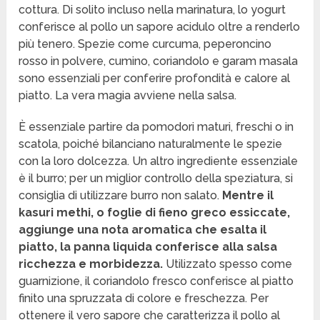
cottura. Di solito incluso nella marinatura, lo yogurt
conferisce al pollo un sapore acidulo oltre a renderlo
più tenero. Spezie come curcuma, peperoncino
rosso in polvere, cumino, coriandolo e garam masala
sono essenziali per conferire profondità e calore al
piatto. La vera magia avviene nella salsa.
È essenziale partire da pomodori maturi, freschi o in
scatola, poiché bilanciano naturalmente le spezie
con la loro dolcezza. Un altro ingrediente essenziale
è il burro; per un miglior controllo della speziatura, si
consiglia di utilizzare burro non salato.
Mentre il
kasuri methi, o foglie di fieno greco essiccate,
aggiunge una nota aromatica che esalta il
piatto, la panna liquida conferisce alla salsa
ricchezza e morbidezza.
Utilizzato spesso come
guarnizione, il coriandolo fresco conferisce al piatto
finito una spruzzata di colore e freschezza. Per
ottenere il vero sapore che caratterizza il pollo al