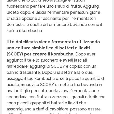
lascia che lo zucchero si sciolga e i succhi
fuoriescano per fare uno shrub di frutta. Aggiungi
l’aceto dopo, e lascia fermentare per alcuni giorni.
Un’altra opzione affascinante per i fermentatori
domestici è quella di fermentare bevande come il
kefir o il kombucha.
Il tè dolcificato viene fermentato utilizzando
una coltura simbiotica di batteri e lieviti
(SCOBY) per creare il kombucha.
Dopo aver
aggiunto il tè e lo zucchero e averli lasciati
raffreddare, aggiungi lo SCOBY e coprilo con un
panno traspirante. Dopo una settimana o due,
assaggia il tuo kombucha e, se ti piace la quantità di
acidità, rimuovi lo SCOBY e metti la tua bevanda in
una bottiglia per sottoporla a una fermentazione
secondaria con frutta o zenzero. I granuli di kefir, che
sono piccoli grappoli di batteri e lieviti che
assomigliano a ciuffi di cavolfiore, possono essere