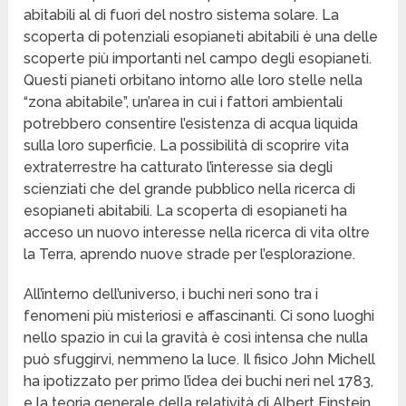
abitabili al di fuori del nostro sistema solare. La
scoperta di potenziali esopianeti abitabili è una delle
scoperte più importanti nel campo degli esopianeti.
Questi pianeti orbitano intorno alle loro stelle nella
“zona abitabile”, un’area in cui i fattori ambientali
potrebbero consentire l’esistenza di acqua liquida
sulla loro superficie. La possibilità di scoprire vita
extraterrestre ha catturato l’interesse sia degli
scienziati che del grande pubblico nella ricerca di
esopianeti abitabili. La scoperta di esopianeti ha
acceso un nuovo interesse nella ricerca di vita oltre
la Terra, aprendo nuove strade per l’esplorazione.
All’interno dell’universo, i buchi neri sono tra i
fenomeni più misteriosi e affascinanti. Ci sono luoghi
nello spazio in cui la gravità è così intensa che nulla
può sfuggirvi, nemmeno la luce. Il fisico John Michell
ha ipotizzato per primo l’idea dei buchi neri nel 1783,
e la teoria generale della relatività di Albert Einstein