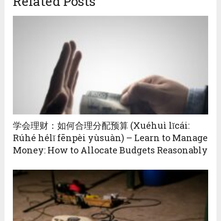
Related Posts
学会理财：如何合理分配预算 (Xuéhuì lǐcái:
Rúhé hélǐ fēnpèi yùsuàn) – Learn to Manage
Money: How to Allocate Budgets Reasonably