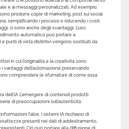
 mirate che possono adattarsi al comportamento
reale e ai messaggi personalizzati. Ad esempio,
ono produrre copie di marketing, post sui social
a, semplificando i processi e riducendo i costi.
gi, ci sono anche degli svantaggi. L’uso
rendimento automatico può portare a
e punti di vista distintivi vengono sostituiti da
ri in cui l’originalità e la creatività sono
 i vantaggi dell’automazione preservando
devono comprendere le sfumature di come essa
’era dell’IA L’emergere di contenuti prodotti
a serie di preoccupazioni sull’autenticità.
 informazioni false. I sistemi IA rischiano di
 inesattezze presenti nei dati di addestramento,
reesistenti. Ciò può portare alla diffusione di