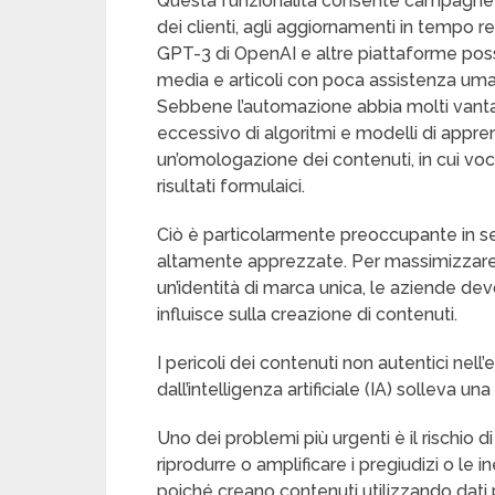
Questa funzionalità consente campagne
dei clienti, agli aggiornamenti in tempo 
GPT-3 di OpenAI e altre piattaforme poss
media e articoli con poca assistenza uman
Sebbene l’automazione abbia molti vantag
eccessivo di algoritmi e modelli di app
un’omologazione dei contenuti, in cui voci 
risultati formulaici.
Ciò è particolarmente preoccupante in setto
altamente apprezzate. Per massimizzare
un’identità di marca unica, le aziende 
influisce sulla creazione di contenuti.
I pericoli dei contenuti non autentici nell
dall’intelligenza artificiale (IA) solleva un
Uno dei problemi più urgenti è il rischio di
riprodurre o amplificare i pregiudizi o le
poiché creano contenuti utilizzando dati p