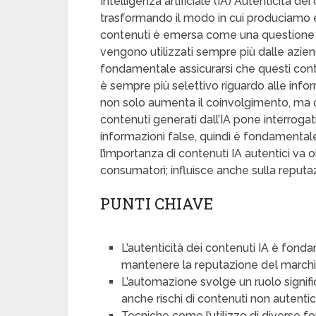
Intelligenza artificiale (IA) Autenticità de
trasformando il modo in cui produciamo e
contenuti è emersa come una questione cru
vengono utilizzati sempre più dalle azien
fondamentale assicurarsi che questi conten
è sempre più selettivo riguardo alle infor
non solo aumenta il coinvolgimento, ma co
contenuti generati dall’IA pone interrogativi
informazioni false, quindi è fondamentale st
l’importanza di contenuti IA autentici va 
consumatori; influisce anche sulla reputaz
PUNTI CHIAVE
L’autenticità dei contenuti IA è fond
mantenere la reputazione del marchi
L’automazione svolge un ruolo signif
anche rischi di contenuti non autentici 
Tecniche come l’utilizzo di diverse fo