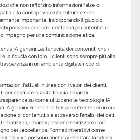
dosi che non rafforzino informazioni false o
’empatia e la consapevolezza culturale sono
larmente importante. Incorporando il giudizio
chi possono produrre contenuti più autentici e
l loro impegno per una comunicazione etica.
tenuti IA genuini L’autenticità dei contenuti che i
 la fiducia con loro. I clienti sono sempre più alla
 trasparenza in un ambiente digitale ricco di
mazioni fattuali in linea con i valori dei clienti,
er costruire questa fiducia. I marchi
 trasparenza su come utilizzano le tecnologie IA
uti IA genuini. Rendendo trasparente il modo in cui
eazione di contenuti, sia attraverso l’analisi dei dati
utomatizzati, i marchi possono smitizzare i loro
pegno per l’eccellenza. Formati interattivi come
ioni dal vivo possono anche aumentare la fiducia