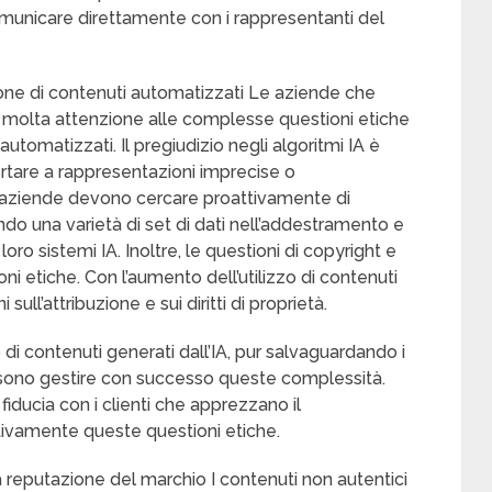
omunicare direttamente con i rappresentanti del
ione di contenuti automatizzati Le aziende che
 molta attenzione alle complesse questioni etiche
utomatizzati. Il pregiudizio negli algoritmi IA è
rtare a rappresentazioni imprecise o
Le aziende devono cercare proattivamente di
zando una varietà di set di dati nell’addestramento e
ro sistemi IA. Inoltre, le questioni di copyright e
ni etiche. Con l’aumento dell’utilizzo di contenuti
ll’attribuzione e sui diritti di proprietà.
o di contenuti generati dall’IA, pur salvaguardando i
 possono gestire con successo queste complessità.
iducia con i clienti che apprezzano il
ivamente queste questioni etiche.
a reputazione del marchio I contenuti non autentici