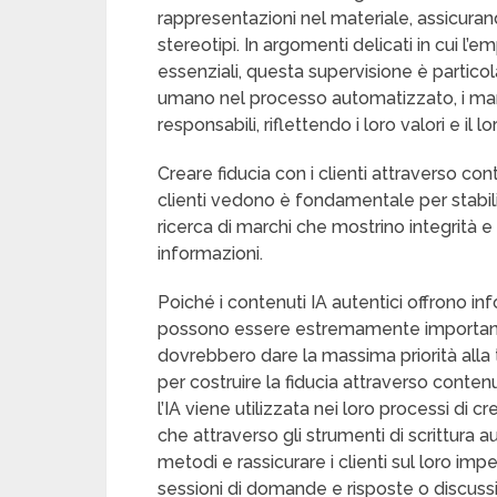
rappresentazioni nel materiale, assicuran
stereotipi. In argomenti delicati in cui l
essenziali, questa supervisione è partico
umano nel processo automatizzato, i mar
responsabili, riflettendo i loro valori e i
Creare fiducia con i clienti attraverso con
clienti vedono è fondamentale per stabilire
ricerca di marchi che mostrino integrità e
informazioni.
Poiché i contenuti IA autentici offrono infor
possono essere estremamente importanti p
dovrebbero dare la massima priorità alla
per costruire la fiducia attraverso conten
l’IA viene utilizzata nei loro processi di cr
che attraverso gli strumenti di scrittura a
metodi e rassicurare i clienti sul loro im
sessioni di domande e risposte o discuss