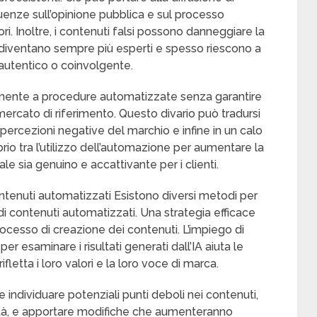
uenze sull’opinione pubblica e sul processo
ri. Inoltre, i contenuti falsi possono danneggiare la
ti diventano sempre più esperti e spesso riescono a
utentico o coinvolgente.
amente a procedure automatizzate senza garantire
o mercato di riferimento. Questo divario può tradursi
percezioni negative del marchio e infine in un calo
brio tra l’utilizzo dell’automazione per aumentare la
ale sia genuino e accattivante per i clienti.
ontenuti automatizzati Esistono diversi metodi per
di contenuti automatizzati. Una strategia efficace
ocesso di creazione dei contenuti. L’impiego di
per esaminare i risultati generati dall’IA aiuta le
ifletta i loro valori e la loro voce di marca.
ndividuare potenziali punti deboli nei contenuti,
tà, e apportare modifiche che aumenteranno