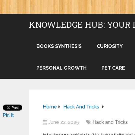
KNOWLEDGE HUB: YOUR 
BOOKS SYNTHESIS
CURIOSITY
PERSONAL GROWTH
PET CARE
Home
Hack And Tricks
Pin It
June 22, 2025
Hack and Tricks