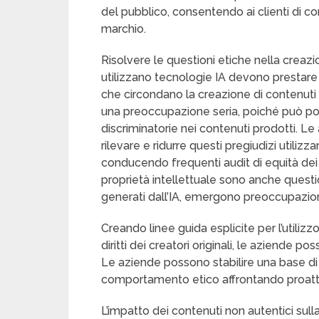
del pubblico, consentendo ai clienti di c
marchio.
Risolvere le questioni etiche nella creaz
utilizzano tecnologie IA devono prestare
che circondano la creazione di contenuti a
una preoccupazione seria, poiché può po
discriminatorie nei contenuti prodotti. 
rilevare e ridurre questi pregiudizi utiliz
conducendo frequenti audit di equità dei lo
proprietà intellettuale sono anche questio
generati dall’IA, emergono preoccupazioni su
Creando linee guida esplicite per l’utilizz
diritti dei creatori originali, le aziende
Le aziende possono stabilire una base di f
comportamento etico affrontando proatt
L’impatto dei contenuti non autentici sull