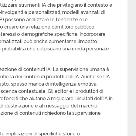
’utilizzare strumenti IA che privilegiano il contesto e
oinvolgenti e personalizzati, modelli avanzati di
P) possono analizzare le tendenze e le
 creare una relazione con il loro pubblico
interessi o demografiche specifiche. Incorporare
utomatizzati può anche aumentarne l’impatto
a probabilità che colpiscano una corda personale
reazione di contenuti IA: La supervisione umana è
nticità dei contenuti prodotti dall’IA. Anche se l’IA
 testo, spesso manca di intelligenza emotiva
enza contestuale. Gli editor e i produttori di
nditi che aiutano a migliorare i risultati dell’IA in
di destinazione e al messaggio del marchio.
eazione di contenuti richiedono la supervisione
le implicazioni di specifiche storie o