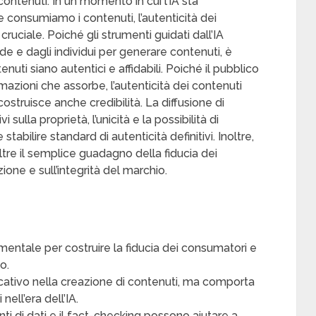
i contenuti: In un momento in cui l’IA sta
 consumiamo i contenuti, l’autenticità dei
ciale. Poiché gli strumenti guidati dall’IA
de e dagli individui per generare contenuti, è
uti siano autentici e affidabili. Poiché il pubblico
mazioni che assorbe, l’autenticità dei contenuti
struisce anche credibilità. La diffusione di
 sulla proprietà, l’unicità e la possibilità di
abilire standard di autenticità definitivi. Inoltre,
oltre il semplice guadagno della fiducia dei
ione e sull’integrità del marchio.
amentale per costruire la fiducia dei consumatori e
o.
icativo nella creazione di contenuti, ma comporta
nell’era dell’IA.
nti di dati e il fact-checking possono aiutare a