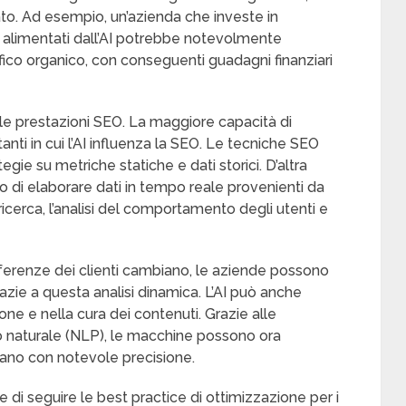
vato. Ad esempio, un’azienda che investe in
i alimentati dall’AI potrebbe notevolmente
ffico organico, con conseguenti guadagni finanziari
ulle prestazioni SEO. La maggiore capacità di
anti in cui l’AI influenza la SEO. Le tecniche SEO
gie su metriche statiche e dati storici. D’altra
grado di elaborare dati in tempo reale provenienti da
 ricerca, l’analisi del comportamento degli utenti e
ferenze dei clienti cambiano, le aziende possono
azie a questa analisi dinamica. L’AI può anche
ione e nella cura dei contenuti. Grazie alle
o naturale (NLP), le macchine possono ora
ano con notevole precisione.
 di seguire le best practice di ottimizzazione per i