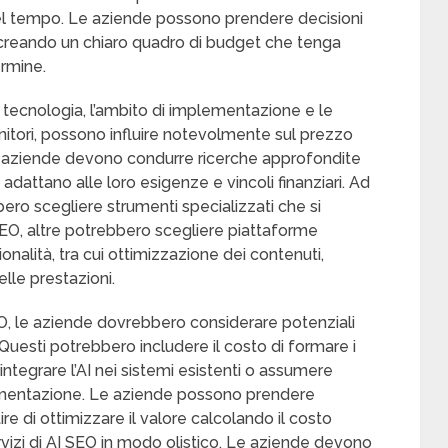
nel tempo. Le aziende possono prendere decisioni
O creando un chiaro quadro di budget che tenga
ermine.
a tecnologia, l’ambito di implementazione e le
ornitori, possono influire notevolmente sul prezzo
 Le aziende devono condurre ricerche approfondite
adattano alle loro esigenze e vincoli finanziari. Ad
o scegliere strumenti specializzati che si
SEO, altre potrebbero scegliere piattaforme
nalità, tra cui ottimizzazione dei contenuti,
lle prestazioni.
, le aziende dovrebbero considerare potenziali
. Questi potrebbero includere il costo di formare i
 integrare l’AI nei sistemi esistenti o assumere
lementazione. Le aziende possono prendere
ire di ottimizzare il valore calcolando il costo
servizi di AI SEO in modo olistico. Le aziende devono