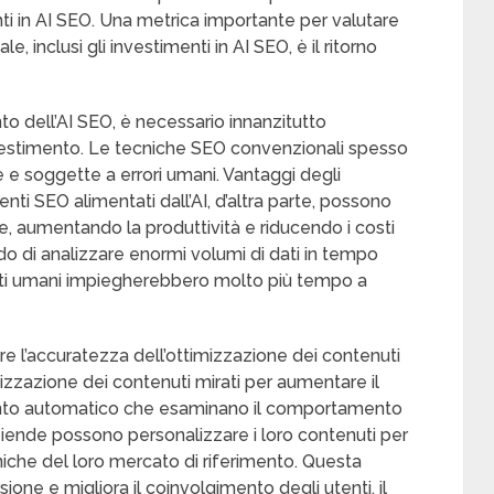
ti in AI SEO. Una metrica importante per valutare
le, inclusi gli investimenti in AI SEO, è il ritorno
to dell’AI SEO, è necessario innanzitutto
investimento. Le tecniche SEO convenzionali spesso
e soggette a errori umani. Vantaggi degli
enti SEO alimentati dall’AI, d’altra parte, possono
 aumentando la produttività e riducendo i costi
do di analizzare enormi volumi di dati in tempo
listi umani impiegherebbero molto più tempo a
e l’accuratezza dell’ottimizzazione dei contenuti
mizzazione dei contenuti mirati per aumentare il
mento automatico che esaminano il comportamento
aziende possono personalizzare i loro contenuti per
uniche del loro mercato di riferimento. Questa
ione e migliora il coinvolgimento degli utenti, il