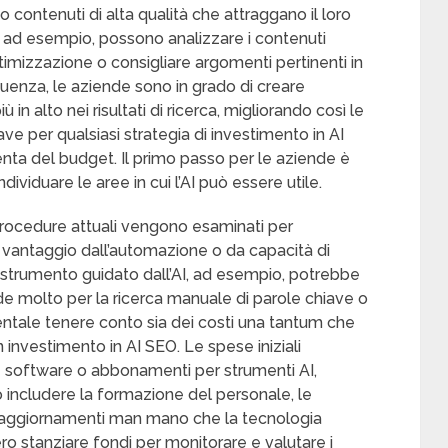
contenuti di alta qualità che attraggano il loro
, ad esempio, possono analizzare i contenuti
ttimizzazione o consigliare argomenti pertinenti in
uenza, le aziende sono in grado di creare
in alto nei risultati di ricerca, migliorando così le
ve per qualsiasi strategia di investimento in AI
nta del budget. Il primo passo per le aziende è
ndividuare le aree in cui l’AI può essere utile.
 procedure attuali vengono esaminati per
e vantaggio dall’automazione o da capacità di
uno strumento guidato dall’AI, ad esempio, potrebbe
ende molto per la ricerca manuale di parole chiave o
entale tenere conto sia dei costi una tantum che
 investimento in AI SEO. Le spese iniziali
ze software o abbonamenti per strumenti AI,
includere la formazione del personale, le
i aggiornamenti man mano che la tecnologia
ro stanziare fondi per monitorare e valutare i