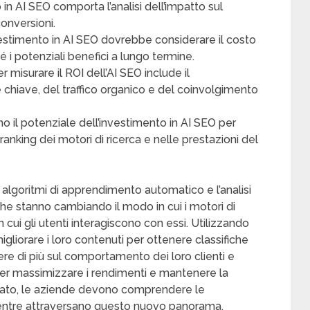
in AI SEO comporta l’analisi dell’impatto sul
conversioni.
vestimento in AI SEO dovrebbe considerare il costo
é i potenziali benefici a lungo termine.
r misurare il ROI dell’AI SEO include il
 chiave, del traffico organico e del coinvolgimento
no il potenziale dell’investimento in AI SEO per
 ranking dei motori di ricerca e nelle prestazioni del
i algoritmi di apprendimento automatico e l’analisi
he stanno cambiando il modo in cui i motori di
n cui gli utenti interagiscono con essi. Utilizzando
liorare i loro contenuti per ottenere classifiche
ere di più sul comportamento dei loro clienti e
. Per massimizzare i rendimenti e mantenere la
ollato, le aziende devono comprendere le
mentre attraversano questo nuovo panorama.