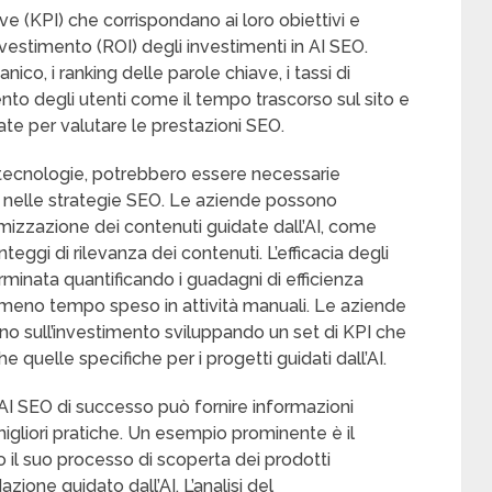
ve (KPI) che corrispondano ai loro obiettivi e
l’investimento (ROI) degli investimenti in AI SEO.
ico, i ranking delle parole chiave, i tassi di
to degli utenti come il tempo trascorso sul sito e
ate per valutare le prestazioni SEO.
 tecnologie, potrebbero essere necessarie
AI nelle strategie SEO. Le aziende possono
ottimizzazione dei contenuti guidate dall’AI, come
teggi di rilevanza dei contenuti. L’efficacia degli
minata quantificando i guadagni di efficienza
 meno tempo speso in attività manuali. Le aziende
no sull’investimento sviluppando un set di KPI che
 quelle specifiche per i progetti guidati dall’AI.
 in AI SEO di successo può fornire informazioni
 migliori pratiche. Un esempio prominente è il
o il suo processo di scoperta dei prodotti
ne guidato dall’AI. L’analisi del