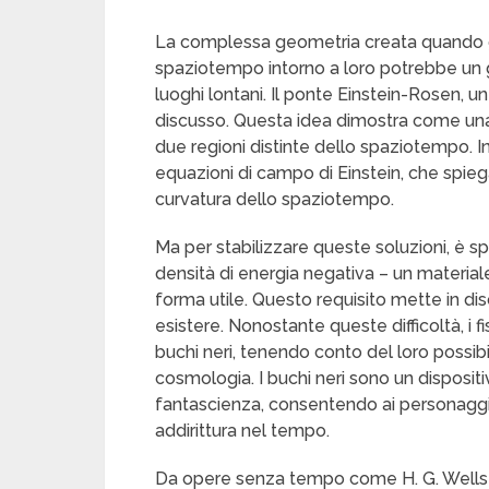
La complessa geometria creata quando gr
spaziotempo intorno a loro potrebbe un g
luoghi lontani. Il ponte Einstein-Rosen, un
discusso. Questa idea dimostra come una 
due regioni distinte dello spaziotempo. In
equazioni di campo di Einstein, che spie
curvatura dello spaziotempo.
Ma per stabilizzare queste soluzioni, è 
densità di energia negativa – un material
forma utile. Questo requisito mette in di
esistere. Nonostante queste difficoltà, i f
buchi neri, tenendo conto del loro possibi
cosmologia. I buchi neri sono un dispositiv
fantascienza, consentendo ai personaggi 
addirittura nel tempo.
Da opere senza tempo come H. G. Wells a f