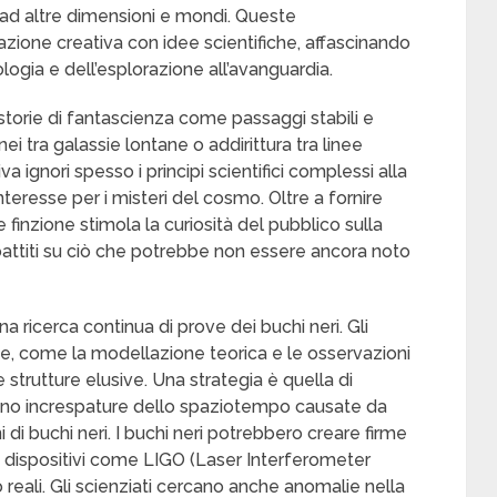
o ad altre dimensioni e mondi. Queste
ione creativa con idee scientifiche, affascinando
ologia e dell’esplorazione all’avanguardia.
 storie di fantascienza come passaggi stabili e
i tra galassie lontane o addirittura tra linee
 ignori spesso i principi scientifici complessi alla
interesse per i misteri del cosmo. Oltre a fornire
e finzione stimola la curiosità del pubblico sulla
 dibattiti su ciò che potrebbe non essere ancora noto
una ricerca continua di prove dei buchi neri. Gli
che, come la modellazione teorica e le osservazioni
 strutture elusive. Una strategia è quella di
sono increspature dello spaziotempo causate da
i di buchi neri. I buchi neri potrebbero creare firme
a dispositivi come LIGO (Laser Interferometer
eali. Gli scienziati cercano anche anomalie nella