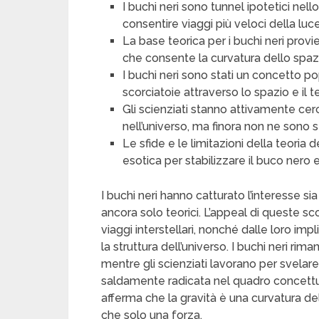
I buchi neri sono tunnel ipotetici n
consentire viaggi più veloci della luce
La base teorica per i buchi neri provie
che consente la curvatura dello spa
I buchi neri sono stati un concetto p
scorciatoie attraverso lo spazio e il 
Gli scienziati stanno attivamente cer
nell’universo, ma finora non ne sono st
Le sfide e le limitazioni della teoria 
esotica per stabilizzare il buco nero e
I buchi neri hanno catturato l’interesse si
ancora solo teorici. L’appeal di queste sc
viaggi interstellari, nonché dalle loro im
la struttura dell’universo. I buchi neri 
mentre gli scienziati lavorano per svelare 
saldamente radicata nel quadro concettua
afferma che la gravità è una curvatura d
che solo una forza.