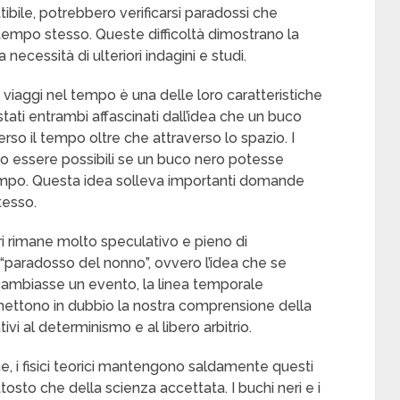
bile, potrebbero verificarsi paradossi che
empo stesso. Queste difficoltà dimostrano la
 necessità di ulteriori indagini e studi.
i viaggi nel tempo è una delle loro caratteristiche
 stati entrambi affascinati dall’idea che un buco
rso il tempo oltre che attraverso lo spazio. I
ro essere possibili se un buco nero potesse
tempo. Questa idea solleva importanti domande
tesso.
eri rimane molto speculativo e pieno di
 “paradosso del nonno”, ovvero l’idea che se
cambiasse un evento, la linea temporale
 mettono in dubbio la nostra comprensione della
ivi al determinismo e al libero arbitrio.
, i fisici teorici mantengono saldamente questi
tosto che della scienza accettata. I buchi neri e i