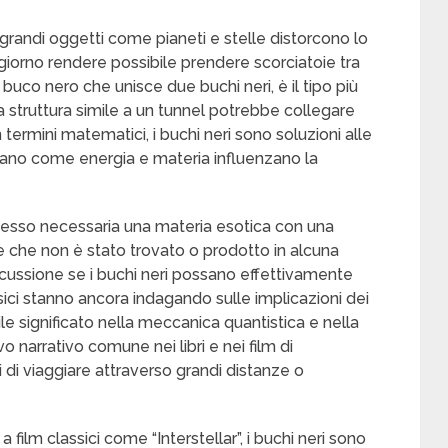
andi oggetti come pianeti e stelle distorcono lo
iorno rendere possibile prendere scorciatoie tra
 buco nero che unisce due buchi neri, è il tipo più
struttura simile a un tunnel potrebbe collegare
 termini matematici, i buchi neri sono soluzioni alle
gano come energia e materia influenzano la
spesso necessaria una materia esotica con una
e che non è stato trovato o prodotto in alcuna
scussione se i buchi neri possano effettivamente
isici stanno ancora indagando sulle implicazioni dei
le significato nella meccanica quantistica e nella
o narrativo comune nei libri e nei film di
di viaggiare attraverso grandi distanze o
ilm classici come “Interstellar”, i buchi neri sono