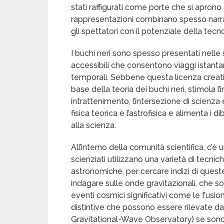
stati raffigurati come porte che si apron
rappresentazioni combinano spesso narraz
gli spettatori con il potenziale della tecn
I buchi neri sono spesso presentati nelle
accessibili che consentono viaggi istantane
temporali. Sebbene questa licenza creativa
base della teoria dei buchi neri, stimola l’
intrattenimento, l’intersezione di scienza 
fisica teorica e l’astrofisica e alimenta i
alla scienza.
All’interno della comunità scientifica, c’è 
scienziati utilizzano una varietà di tecni
astronomiche, per cercare indizi di queste
indagare sulle onde gravitazionali, che 
eventi cosmici significativi come le fusion
distintive che possono essere rilevate d
Gravitational-Wave Observatory) se sono r