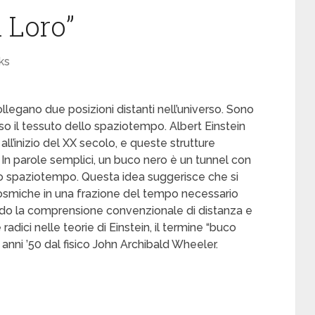
i Loro”
ks
ollegano due posizioni distanti nell’universo. Sono
so il tessuto dello spaziotempo. Albert Einstein
all’inizio del XX secolo, e queste strutture
 In parole semplici, un buco nero è un tunnel con
llo spaziotempo. Questa idea suggerisce che si
osmiche in una frazione del tempo necessario
ando la comprensione convenzionale di distanza e
adici nelle teorie di Einstein, il termine “buco
i anni ’50 dal fisico John Archibald Wheeler.