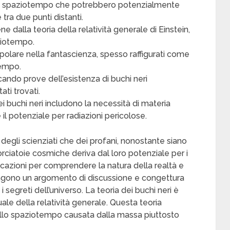
ello spaziotempo che potrebbero potenzialmente
 tra due punti distanti.
ne dalla teoria della relatività generale di Einstein,
ziotempo.
opolare nella fantascienza, spesso raffigurati come
tempo.
cando prove dell’esistenza di buchi neri
ati trovati.
dei buchi neri includono la necessità di materia
 il potenziale per radiazioni pericolose.
a degli scienziati che dei profani, nonostante siano
orciatoie cosmiche deriva dal loro potenziale per i
plicazioni per comprendere la natura della realtà e
rimangono un argomento di discussione e congettura
i segreti dell’universo. La teoria dei buchi neri è
le della relatività generale. Questa teoria
ello spaziotempo causata dalla massa piuttosto