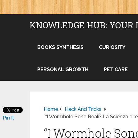
KNOWLEDGE HUB: YOUR 
BOOKS SYNTHESIS
CURIOSITY
PERSONAL GROWTH
PET CARE
Home
Hack And Tricks
“I Wormhole Sono Reali? La Scienza e le 
Pin It
“I Wormhole Sono