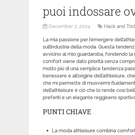
puoi indossare o
December 2, 2024
Hack and Tric
La mia passione per l’emergere dell’ath
sull’industria della moda. Questa tende
avvicino al mio guardaroba, fondendo la 
comfort viene dato priorità senza compro
molto più di una semplice tendenza passe
benessere è all’origine dell’athleisure, 
che mi permette di muovermi fluidamente t
dell’athleisure è ciò che lo rende così bel
preferiti e un elegante reggiseno sportiv
PUNTI CHIAVE
La moda athleisure combina comfort e