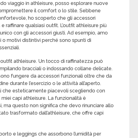
ando viaggio in athleisure, posso esplorare nuove
ompromettere il comfort o lo stile. Sebbene
confortevole, ho scoperto che gli accessori
affinare qualsiasi outfit. L’outfit athleisure più
unico con gli accessori giusti. Ad esempio, amo
o motivi distintivi perché sono spunti di
ssenziali.
outfit athleisure. Un tocco di raffinatezza può
 impilando bracciali o indossando collane delicate.
sono fungere da accessori funzionali oltre che da
ne durante l’esercizio o le attività all’aperto.
li che esteticamente piacevoli scegliendo con
 miei capi athleisure. La funzionalità è
i, ma questo non significa che devo rinunciare allo
ato trasformato dall’athleisure, che offre capi
porto e leggings che assorbono l’umidità per