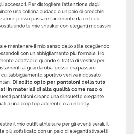
 accessori. Per distogliere l’attenzione dagli
binare una collana audace o un paio di orecchini
 calzature; posso passare facilmente da un look
sostituendo le mie sneaker con eleganti mocassini
za e mantenere il mio senso dello stile scegliendo
dossandoli con un abbigliamento più formale. Ho
ente adattabile quando si tratta di vestirsi per
iustamenti al guardaroba, posso ora passare
in cui l’abbigliamento sportivo veniva indossato
ntani.
Di solito opto per pantaloni della tuta
zati in materiali di alta qualità come raso o
uesti pantaloni creano una silhouette elegante
ati a una crop top aderente o a un body
re il mio outfit athleisure per gli eventi serali. Il
più sofisticato con un paio di eleganti stivaletti