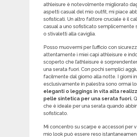
athleisure è notevolmente migliorato dagli
aspetti casual del mio outfit, mi piace ab
sofisticati. Un altro fattore cruciale è il
casual a uno sofisticato semplicemente 
o stivaletti alla caviglia.
Posso muovermi per l’ufficio con sicurez
attentamente i miei capi athleisure e in
scoperto che l’athleisure è sorprendentem
una serata fuori. Con pochi semplici agg
facilmente dal giorno alla notte. I giorni 
esclusivamente in palestra sono ormai lo
eleganti o leggings in vita alta realiz
pelle sintetica per una serata fuori.
Q
che è ideale per una serata quando abbin
sofisticato.
Mi concentro su scarpe e accessori per vesti
mio look può essere reso istantaneamente 