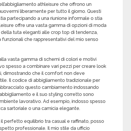
ell’abbigliamento athleisure che offrono un
overmi liberamente per tutto il giorno. Questi
stia partecipando a una riunione informale o stia
thleisure offre una vasta gamma di opzioni di moda
 della tuta eleganti alle crop top di tendenza,
 funzionali che rappresentativi del mio senso
alla vasta gamma di schemi di colori e motivi
rovo spesso a combinare vari pezzi per creare look
oli, dimostrando che il comfort non deve
le. Il codice di abbigliamento tradizionale per
e ho abbracciato questo cambiamento indossando
o abbigliamento e il suo styling corretto sono
n ambiente lavorativo. Ad esempio, indosso spesso
cca sartoriale o una camicia elegante.
 perfetto equilibrio tra casual e raffinato, posso
etto professionale. Il mio stile da ufficio