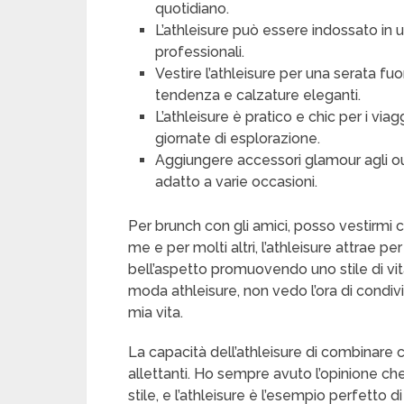
quotidiano.
L’athleisure può essere indossato in uf
professionali.
Vestire l’athleisure per una serata f
tendenza e calzature eleganti.
L’athleisure è pratico e chic per i via
giornate di esplorazione.
Aggiungere accessori glamour agli out
adatto a varie occasioni.
Per brunch con gli amici, posso vestirmi c
me e per molti altri, l’athleisure attrae pe
bell’aspetto promuovendo uno stile di vita
moda athleisure, non vedo l’ora di condiv
mia vita.
La capacità dell’athleisure di combinare c
allettanti. Ho sempre avuto l’opinione ch
stile, e l’athleisure è l’esempio perfetto d