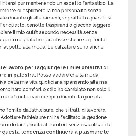
 intensi pur mantenendo un aspetto fantastico. La
ermette di esprimere la mia personalità senza
tale durante gli allenamenti, soprattutto quando si
 Per questo, canotte traspiranti o giacche leggere
iare il mio outfit secondo necessità senza
eleganti ma pratiche garantisce che io sia pronta
n aspetto alla moda. Le calzature sono anche
e lavoro per raggiungere i miei obiettivi di
re in palestra.
Posso vedere che la moda
tiva della mia vita quotidiana ripensando alla mia
combinare comfort e stile ha cambiato non solo il
cui affronto i vari compiti durante la giornata.
o fornite dall’athleisure, che si tratti di lavorare,
 Adottare l’athleisure mi ha facilitato la gestione
omi di dare priorità al comfort senza sacrificare lo
 questa tendenza continuerà a plasmare le