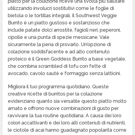
piatto per la colazione riceve una svolta più salutare
utilizzando involucri sostitutivi come le foglie di
bietola o le tortillas integrali. Il Southwest Veggie
Burrito è un piatto gustoso e sostanzioso che
include patate dolci arrostite, fagioli neri, peperoni,
cipolle e una punta di spezie messicane. Vale
sicuramente la pena di provarlo. Un’opzione di
colazione soddisfacente e ad alto contenuto
proteico è il Green Goddess Burrito a base vegetale,
che combina scrambled di tofu con fette di
avocado, cavolo sautè e formaggio senza latticini.
Migliora il tuo programma quotidiano. Queste
creative ricette di burritos per la colazione
evidenziano quanto sia versatile questo piatto molto
amato e offrono nuove combinazioni di gusto per
ravvivare la tua routine quotidiana. A causa dei loro
colori accattivanti e dei loro alti contenuti di nutrienti,
le ciotole di acai hanno guadagnato popolarità come