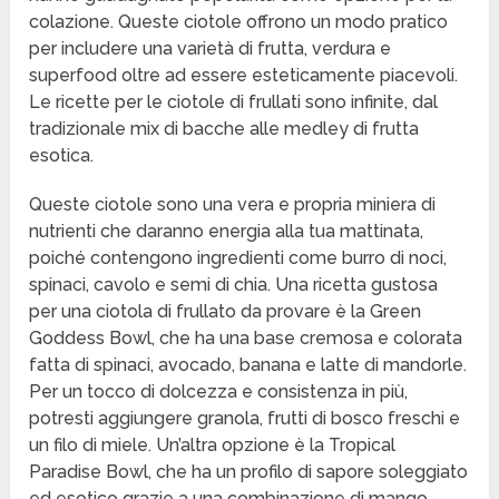
colazione. Queste ciotole offrono un modo pratico
per includere una varietà di frutta, verdura e
superfood oltre ad essere esteticamente piacevoli.
Le ricette per le ciotole di frullati sono infinite, dal
tradizionale mix di bacche alle medley di frutta
esotica.
Queste ciotole sono una vera e propria miniera di
nutrienti che daranno energia alla tua mattinata,
poiché contengono ingredienti come burro di noci,
spinaci, cavolo e semi di chia. Una ricetta gustosa
per una ciotola di frullato da provare è la Green
Goddess Bowl, che ha una base cremosa e colorata
fatta di spinaci, avocado, banana e latte di mandorle.
Per un tocco di dolcezza e consistenza in più,
potresti aggiungere granola, frutti di bosco freschi e
un filo di miele. Un’altra opzione è la Tropical
Paradise Bowl, che ha un profilo di sapore soleggiato
ed esotico grazie a una combinazione di mango,