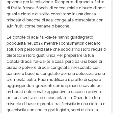
opzione per la colazione. Ricoperte di granola, fette
di frutta fresca, fiocchi di cocco, miele o burro di noci,
queste ciotole di solito consistono in una densa
miscela di bacche di acai congelate mescolate con
altri frutti come banane o bacche.
Le ciotole di acai fai-da-te hanno guadagnato
popolarità nel 2024 mentre i consumatori cercano
soluzioni personalizzate che soddisfino i loro requisiti
dietetici e i loro gusti unici. Per preparare la tua
ciotola di acai fai-da-te a casa, parti da una base di
purea o polvere di acai congelata, mescolata con
banane o bacche congelate per una dolcezza e una
cremosità extra. Puoi modificare il profilo di sapore
aggiungendo ingredienti come spinaci o cavolo per
un boost nutrizionale aggiuntivo o cacao in polvere
per una svolta ricca e cioccolatosa. Quando la tua
miscela di base è pronta, trasferiscila in una ciotola e
guarniscila con cocco grattugiato, semi di chia, la