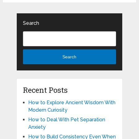
Search
Search
Recent Posts
How to Explore Ancient Wisdom With
Modern Curiosity
How to Deal With Pet Separation
Anxiety
How to Build Consistency Even When