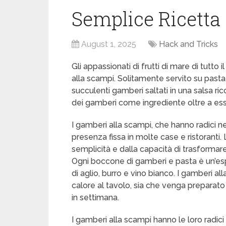
Semplice Ricetta
August 1, 2025
Hack and Tricks
Gli appassionati di frutti di mare di tutto
alla scampi. Solitamente servito su past
succulenti gamberi saltati in una salsa ricca
dei gamberi come ingrediente oltre a ess
I gamberi alla scampi, che hanno radici nel
presenza fissa in molte case e ristoranti.
semplicità e dalla capacità di trasformare
Ogni boccone di gamberi e pasta è un’espe
di aglio, burro e vino bianco. I gamberi a
calore al tavolo, sia che venga preparato
in settimana.
I gamberi alla scampi hanno le loro radici 