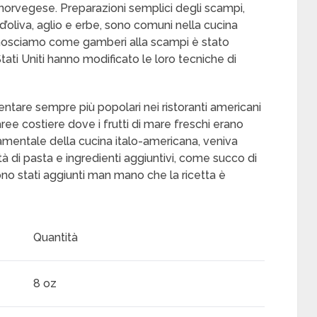
orvegese. Preparazioni semplici degli scampi,
 d’oliva, aglio e erbe, sono comuni nella cucina
 conosciamo come gamberi alla scampi è stato
Stati Uniti hanno modificato le loro tecniche di
entare sempre più popolari nei ristoranti americani
 aree costiere dove i frutti di mare freschi erano
mentale della cucina italo-americana, veniva
età di pasta e ingredienti aggiuntivi, come succo di
no stati aggiunti man mano che la ricetta è
Quantità
8 oz