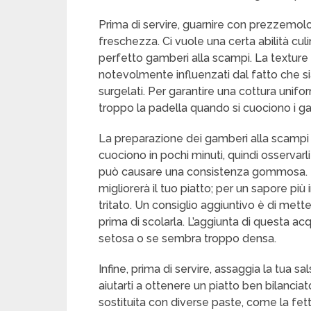
Prima di servire, guarnire con prezzemolo
freschezza. Ci vuole una certa abilità culin
perfetto gamberi alla scampi. La texture 
notevolmente influenzati dal fatto che s
surgelati. Per garantire una cottura unifo
troppo la padella quando si cuociono i g
La preparazione dei gamberi alla scampi r
cuociono in pochi minuti, quindi osservarl
può causare una consistenza gommosa. Inolt
migliorerà il tuo piatto; per un sapore più
tritato. Un consiglio aggiuntivo è di mett
prima di scolarla. L’aggiunta di questa a
setosa o se sembra troppo densa.
Infine, prima di servire, assaggia la tua s
aiutarti a ottenere un piatto ben bilanciat
sostituita con diverse paste, come la fet