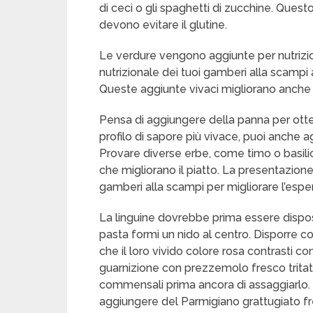
di ceci o gli spaghetti di zucchine. Ques
devono evitare il glutine.
Le verdure vengono aggiunte per nutrizion
nutrizionale dei tuoi gamberi alla scamp
Queste aggiunte vivaci migliorano anche l
Pensa di aggiungere della panna per otten
profilo di sapore più vivace, puoi anche 
Provare diverse erbe, come timo o basili
che migliorano il piatto. La presentazion
gamberi alla scampi per migliorare l’esp
La linguine dovrebbe prima essere dispost
pasta formi un nido al centro. Disporre co
che il loro vivido colore rosa contrasti co
guarnizione con prezzemolo fresco trita
commensali prima ancora di assaggiarlo. P
aggiungere del Parmigiano grattugiato fres