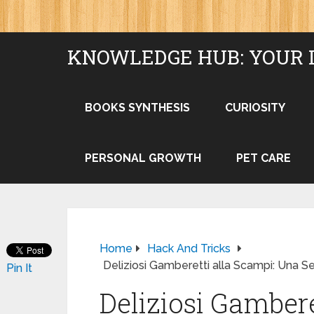
KNOWLEDGE HUB: YOUR 
BOOKS SYNTHESIS
CURIOSITY
PERSONAL GROWTH
PET CARE
Home
Hack And Tricks
Deliziosi Gamberetti alla Scampi: Una Se
Pin It
Deliziosi Gambere