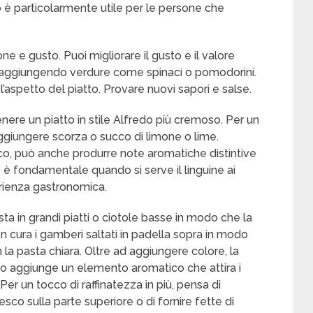
to è particolarmente utile per le persone che
e e gusto. Puoi migliorare il gusto e il valore
i aggiungendo verdure come spinaci o pomodorini.
’aspetto del piatto. Provare nuovi sapori e salse.
ere un piatto in stile Alfredo più cremoso. Per un
aggiungere scorza o succo di limone o lime.
co, può anche produrre note aromatiche distintive
e è fondamentale quando si serve il linguine ai
erienza gastronomica.
a in grandi piatti o ciotole basse in modo che la
n cura i gamberi saltati in padella sopra in modo
n la pasta chiara. Oltre ad aggiungere colore, la
to aggiunge un elemento aromatico che attira i
er un tocco di raffinatezza in più, pensa di
co sulla parte superiore o di fornire fette di