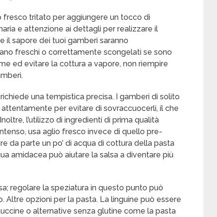
 fresco tritato per aggiungere un tocco di
aria e attenzione ai dettagli per realizzare il
e il sapore dei tuoi gamberi saranno
iano freschi o correttamente scongelati se sono
rme ed evitare la cottura a vapore, non riempire
amberi.
ichiede una tempistica precisa. I gamberi di solito
i attentamente per evitare di sovraccuocerli, il che
re, l’utilizzo di ingredienti di prima qualità
 intenso, usa aglio fresco invece di quello pre-
ere da parte un po’ di acqua di cottura della pasta
cqua amidacea può aiutare la salsa a diventare più
alsa; regolare la speziatura in questo punto può
o. Altre opzioni per la pasta. La linguine può essere
tuccine o alternative senza glutine come la pasta