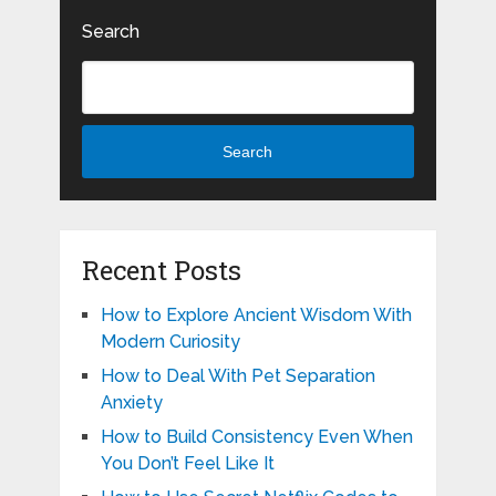
Search
Search
Recent Posts
How to Explore Ancient Wisdom With
Modern Curiosity
How to Deal With Pet Separation
Anxiety
How to Build Consistency Even When
You Don’t Feel Like It