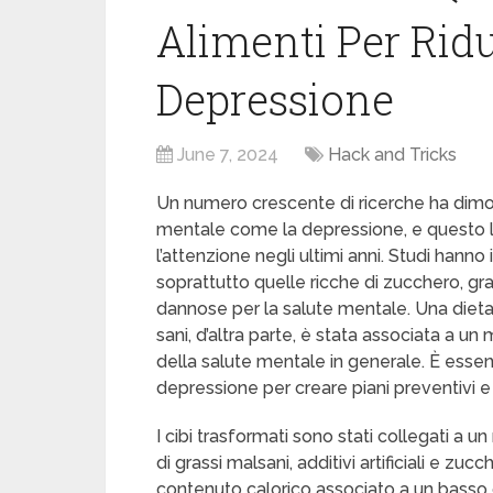
Alimenti Per Ridur
Depressione
June 7, 2024
Hack and Tricks
Un numero crescente di ricerche ha dimost
mentale come la depressione, e questo l
l’attenzione negli ultimi anni. Studi hanno
soprattutto quelle ricche di zucchero, gra
dannose per la salute mentale. Una dieta ri
sani, d’altra parte, è stata associata a u
della salute mentale in generale. È essen
depressione per creare piani preventivi e
I cibi trasformati sono stati collegati a 
di grassi malsani, additivi artificiali e zuc
contenuto calorico associato a un basso co