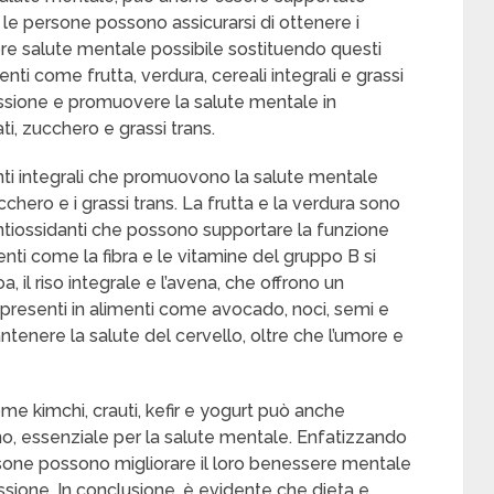
, le persone possono assicurarsi di ottenere i
iore salute mentale possibile sostituendo questi
enti come frutta, verdura, cereali integrali e grassi
epressione e promuovere la salute mentale in
ti, zucchero e grassi trans.
ti integrali che promuovono la salute mentale
ucchero e i grassi trans. La frutta e la verdura sono
antiossidanti che possono supportare la funzione
ienti come la fibra e le vitamine del gruppo B si
, il riso integrale e l’avena, che offrono un
, presenti in alimenti come avocado, noci, semi e
enere la salute del cervello, oltre che l’umore e
me kimchi, crauti, kefir e yogurt può anche
o, essenziale per la salute mentale. Enfatizzando
persone possono migliorare il loro benessere mentale
ressione. In conclusione, è evidente che dieta e