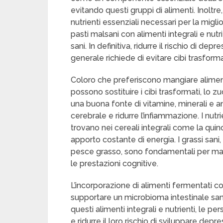
evitando questi gruppi di alimenti. Inoltre
nutrienti essenziali necessari per la migl
pasti malsani con alimenti integrali e nutri
sani. In definitiva, ridurre il rischio di d
generale richiede di evitare cibi trasforma
Coloro che preferiscono mangiare alimen
possono sostituire i cibi trasformati, lo z
una buona fonte di vitamine, minerali e 
cerebrale e ridurre l’infiammazione. I nutr
trovano nei cereali integrali come la quinoa
apporto costante di energia. I grassi sani
pesce grasso, sono fondamentali per mant
le prestazioni cognitive.
L’incorporazione di alimenti fermentati co
supportare un microbioma intestinale san
questi alimenti integrali e nutrienti, le 
e ridurre il loro rischio di sviluppare dep