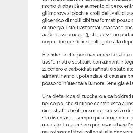
rischio di obesità e aumento di peso, entra
gli improvvisi picchi e crolli dei livelli di
glicemico di molti cibi trasformati posson
di energia. I cibi trasformati mancano anc
acidi grassi omega-3, che possono portare
corpo, due condizioni collegate alla depr
È evidente che per mantenere la salute
trasformati e sostituirli con alimenti integ
zucchero e carboidrati raffinati è stato a
alimenti hanno il potenziale di causare bru
possono influenzare l’umore, l’energia e 
Una dieta ricca di zucchero e carboidrati 
nel corpo, che si ritiene contribuisca all’
dimostrato che il consumo eccessivo di z
sta diventando sempre più compreso co
mentale. Lo zucchero può esacerbare l’
neurotrasmettitori, collegati alla depressi