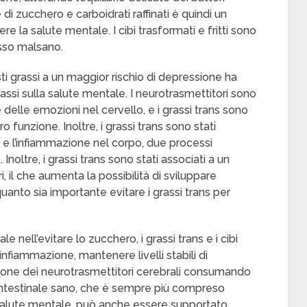
e di zucchero e carboidrati raffinati è quindi un
la salute mentale. I cibi trasformati e fritti sono
asso malsano.
ti grassi a un maggior rischio di depressione ha
assi sulla salute mentale. I neurotrasmettitori sono
 delle emozioni nel cervello, e i grassi trans sono
ro funzione. Inoltre, i grassi trans sono stati
o e l’infiammazione nel corpo, due processi
Inoltre, i grassi trans sono stati associati a un
, il che aumenta la possibilità di sviluppare
uanto sia importante evitare i grassi trans per
 nell’evitare lo zucchero, i grassi trans e i cibi
infiammazione, mantenere livelli stabili di
ione dei neurotrasmettitori cerebrali consumando
intestinale sano, che è sempre più compreso
alute mentale, può anche essere supportato