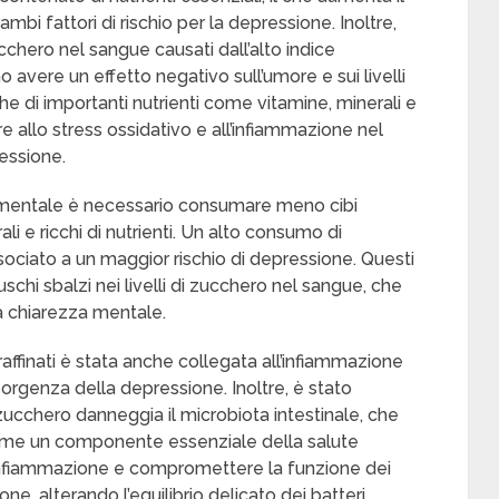
mbi fattori di rischio per la depressione. Inoltre,
 zucchero nel sangue causati dall’alto indice
o avere un effetto negativo sull’umore e sui livelli
he di importanti nutrienti come vitamine, minerali e
 allo stress ossidativo e all’infiammazione nel
essione.
 mentale è necessario consumare meno cibi
rali e ricchi di nutrienti. Un alto consumo di
ssociato a un maggior rischio di depressione. Questi
schi sbalzi nei livelli di zucchero nel sangue, che
la chiarezza mentale.
raffinati è stata anche collegata all’infiammazione
insorgenza della depressione. Inoltre, è stato
ucchero danneggia il microbiota intestinale, che
me un componente essenziale della salute
infiammazione e compromettere la funzione dei
one, alterando l’equilibrio delicato dei batteri