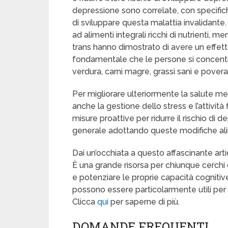
depressione sono correlate, con specifich
di sviluppare questa malattia invalidante
ad alimenti integrali ricchi di nutrienti, me
trans hanno dimostrato di avere un effett
fondamentale che le persone si concentrino
verdura, carni magre, grassi sani e povera 
Per migliorare ulteriormente la salute me
anche la gestione dello stress e l’attivit
misure proattive per ridurre il rischio di
generale adottando queste modifiche alimen
Dai un’occhiata a questo affascinante ar
È una grande risorsa per chiunque cerchi 
e potenziare le proprie capacità cognitive.
possono essere particolarmente utili per st
Clicca
qui
per saperne di più.
DOMANDE FREQUENTI