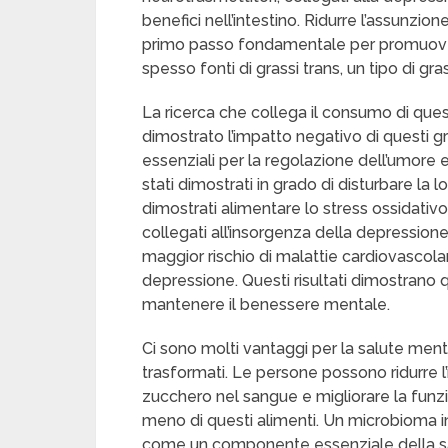
benefici nell’intestino. Ridurre l’assunzion
primo passo fondamentale per promuovere 
spesso fonti di grassi trans, un tipo di gr
La ricerca che collega il consumo di ques
dimostrato l’impatto negativo di questi gr
essenziali per la regolazione dell’umore e
stati dimostrati in grado di disturbare la lo
dimostrati alimentare lo stress ossidativ
collegati all’insorgenza della depressione. 
maggior rischio di malattie cardiovascolari
depressione. Questi risultati dimostrano q
mantenere il benessere mentale.
Ci sono molti vantaggi per la salute mentale
trasformati. Le persone possono ridurre l’
zucchero nel sangue e migliorare la funz
meno di questi alimenti. Un microbioma 
come un componente essenziale della s