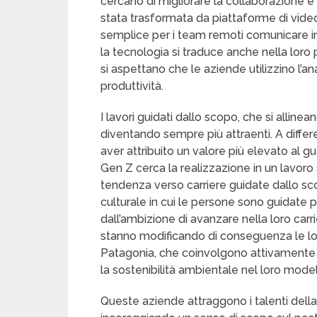
cercano di migliorare la collaborazione e 
stata trasformata da piattaforme di vi
semplice per i team remoti comunicare in 
la tecnologia si traduce anche nella loro 
si aspettano che le aziende utilizzino l’an
produttività.
I lavori guidati dallo scopo, che si allinean
diventando sempre più attraenti. A diffe
aver attribuito un valore più elevato al gu
Gen Z cerca la realizzazione in un lavoro 
tendenza verso carriere guidate dallo s
culturale in cui le persone sono guidate 
dall’ambizione di avanzare nella loro car
stanno modificando di conseguenza le lo
Patagonia, che coinvolgono attivamente il
la sostenibilità ambientale nel loro mode
Queste aziende attraggono i talenti della