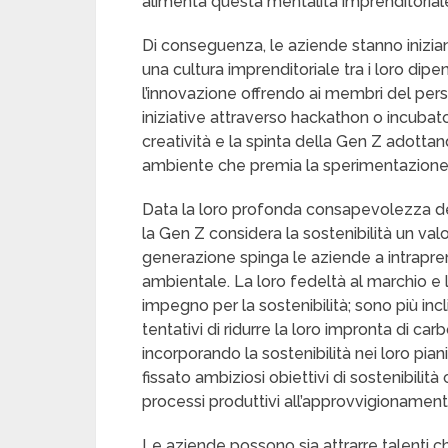
alimenta questa mentalità imprenditorial
Di conseguenza, le aziende stanno inizia
una cultura imprenditoriale tra i loro d
l’innovazione offrendo ai membri del pers
iniziative attraverso hackathon o incubato
creatività e la spinta della Gen Z adotta
ambiente che premia la sperimentazione e 
Data la loro profonda consapevolezza del
la Gen Z considera la sostenibilità un va
generazione spinga le aziende a intrapren
ambientale. La loro fedeltà al marchio e l
impegno per la sostenibilità; sono più inc
tentativi di ridurre la loro impronta di c
incorporando la sostenibilità nei loro pia
fissato ambiziosi obiettivi di sostenibilità 
processi produttivi all’approvvigionamento
Le aziende possono sia attrarre talenti ch