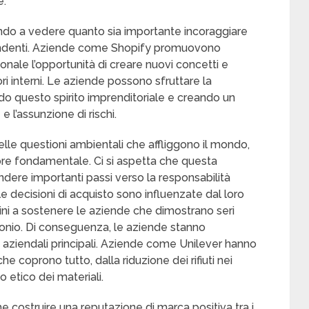
e.
ndo a vedere quanto sia importante incoraggiare
ipendenti. Aziende come Shopify promuovono
onale l’opportunità di creare nuovi concetti e
ri interni. Le aziende possono sfruttare la
ndo questo spirito imprenditoriale e creando un
l’assunzione di rischi.
le questioni ambientali che affliggono il mondo,
lore fondamentale. Ci si aspetta che questa
dere importanti passi verso la responsabilità
e decisioni di acquisto sono influenzate dal loro
lini a sostenere le aziende che dimostrano seri
arbonio. Di conseguenza, le aziende stanno
ni aziendali principali. Aziende come Unilever hanno
che coprono tutto, dalla riduzione dei rifiuti nei
 etico dei materiali.
e costruire una reputazione di marca positiva tra i