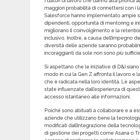
I datori di lavoro che danno alta priorità a
maggiori probabilità di connettersi con i
Salesforce hanno implementato ampie stra
dipendenti, opportunità di mentoring e in
migliorano il coinvolgimento e la retentio
inclusivo. Inoltre, a causa dell’impegno del
diversità delle aziende saranno probabi
incoraggianti da sole non sono più sufficie
Si aspettano che le iniziative di D&I siano 
modo in cui la Gen Z affronta il lavoro e 
che è radicata nella loro identità. Le asp
state influenzate dall’esperienza di que
accesso istantaneo alle informazioni.
Poiché sono abituati a collaborare e a ess
aziende che utilizzano bene la tecnologia. 
modificati dall’integrazione della tecnolo
di gestione dei progetti come Asana o Tre