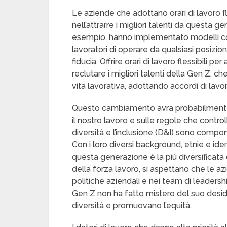
Le aziende che adottano orari di lavoro f
nell’attrarre i migliori talenti da questa
esempio, hanno implementato modelli c
lavoratori di operare da qualsiasi posiz
fiducia. Offrire orari di lavoro flessibili pe
reclutare i migliori talenti della Gen Z, ch
vita lavorativa, adottando accordi di lavoro
Questo cambiamento avrà probabilmente 
il nostro lavoro e sulle regole che contro
diversità e l’inclusione (D&I) sono compon
Con i loro diversi background, etnie e ide
questa generazione è la più diversificata
della forza lavoro, si aspettano che le az
politiche aziendali e nei team di leadersh
Gen Z non ha fatto mistero del suo deside
diversità e promuovano l’equità.