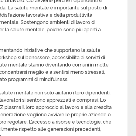
 di lavoro. Ciò avviene perché i dipendenti si
nda. La salute mentale è importante sul posto di
isfazione lavorativa e della produttività
 mentale. Sostengono ambienti di lavoro di
er la salute mentale, poiché sono più aperti a
lementando iniziative che supportano la salute
rkshop sul benessere, accessibilità ai servizi di
alute mentale stanno diventando comuni in molte
 concentrarsi meglio e a sentirsi meno stressati,
to programmi di mindfulness.
salute mentale non solo aiutano i loro dipendenti,
 lavoratori si sentono apprezzati e compresi. Lo
Z plasma il loro approccio al lavoro e alla crescita
enerazione vogliono avviare le proprie aziende o
voro regolare. L’accesso a risorse e tecnologie, che
cilmente rispetto alle generazioni precedenti,