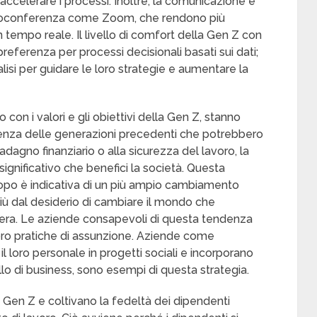
accelerare i processi. Inoltre, la comunicazione è
deoconferenza come Zoom, che rendono più
tempo reale. Il livello di comfort della Gen Z con
preferenza per processi decisionali basati sui dati;
alisi per guidare le loro strategie e aumentare la
o con i valori e gli obiettivi della Gen Z, stanno
renza delle generazioni precedenti che potrebbero
adagno finanziario o alla sicurezza del lavoro, la
significativo che benefici la società. Questa
copo è indicativa di un più ampio cambiamento
più dal desiderio di cambiare il mondo che
riera. Le aziende consapevoli di questa tendenza
ro pratiche di assunzione. Aziende come
 loro personale in progetti sociali e incorporano
llo di business, sono esempi di questa strategia.
 Gen Z e coltivano la fedeltà dei dipendenti