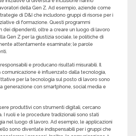
lle iniziative di diversità e inclusione hanno
 lavoratori della Gen Z. Ad esempio, aziende come
tegie di D&I che includono gruppi di risorse per i
iziative di formazione. Questi programmi
n dei dipendenti, oltre a creare un luogo di lavoro
la Gen Z per la giustizia sociale, le politiche di
lmente attentamente esaminate; le parole
nti.
responsabili e producano risultati misurabili. Il
la comunicazione è influenzato dalla tecnologia,
ettative per la tecnologia sul posto di lavoro sono
sta generazione con smartphone, social media e
ere produttivi con strumenti digitali, cercano
I ruoli e le procedure tradizionali sono stati
gia nel luogo di lavoro. Ad esempio, le applicazioni
llo sono diventate indispensabili per i gruppi che