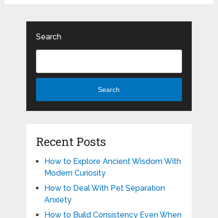
Search
Search
Recent Posts
How to Explore Ancient Wisdom With
Modern Curiosity
How to Deal With Pet Separation
Anxiety
How to Build Consistency Even When