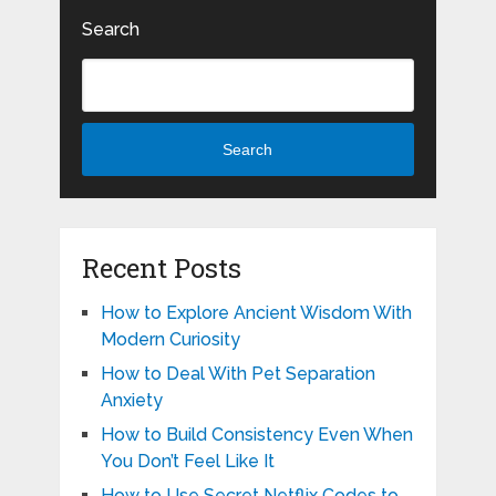
Search
Search
Recent Posts
How to Explore Ancient Wisdom With
Modern Curiosity
How to Deal With Pet Separation
Anxiety
How to Build Consistency Even When
You Don’t Feel Like It
How to Use Secret Netflix Codes to