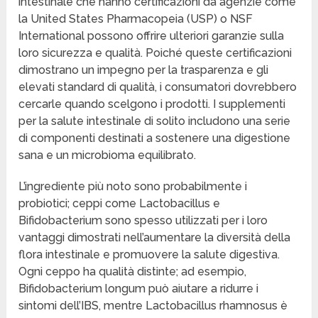
intestinale che hanno certificazioni da agenzie come
la United States Pharmacopeia (USP) o NSF
International possono offrire ulteriori garanzie sulla
loro sicurezza e qualità. Poiché queste certificazioni
dimostrano un impegno per la trasparenza e gli
elevati standard di qualità, i consumatori dovrebbero
cercarle quando scelgono i prodotti. I supplementi
per la salute intestinale di solito includono una serie
di componenti destinati a sostenere una digestione
sana e un microbioma equilibrato.
L’ingrediente più noto sono probabilmente i
probiotici; ceppi come Lactobacillus e
Bifidobacterium sono spesso utilizzati per i loro
vantaggi dimostrati nell’aumentare la diversità della
flora intestinale e promuovere la salute digestiva.
Ogni ceppo ha qualità distinte; ad esempio,
Bifidobacterium longum può aiutare a ridurre i
sintomi dell’IBS, mentre Lactobacillus rhamnosus è