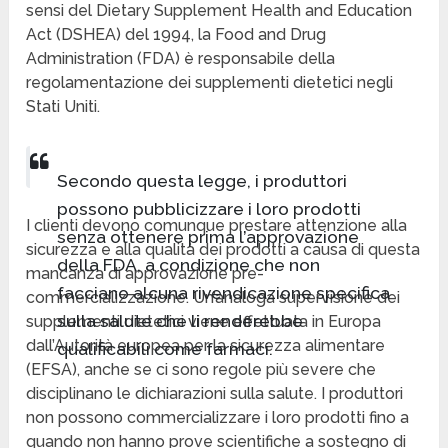
sensi del Dietary Supplement Health and Education
Act (DSHEA) del 1994, la Food and Drug
Administration (FDA) è responsabile della
regolamentazione dei supplementi dietetici negli
Stati Uniti.
Secondo questa legge, i produttori
possono pubblicizzare i loro prodotti
I clienti devono comunque prestare attenzione alla
senza ottenere prima l’approvazione
sicurezza e alla qualità dei prodotti a causa di questa
della FDA, a condizione che non
mancanza di approvazione pre-
facciano alcuna rivendicazione specifica
commercializzazione. Un’analoga supervisione dei
sulla salute che li renderebbe
supplementi dietetici viene effettuata in Europa
dall’Autorità europea per la sicurezza alimentare
qualificabili come farmaci.
(EFSA), anche se ci sono regole più severe che
disciplinano le dichiarazioni sulla salute. I produttori
non possono commercializzare i loro prodotti fino a
quando non hanno prove scientifiche a sostegno di