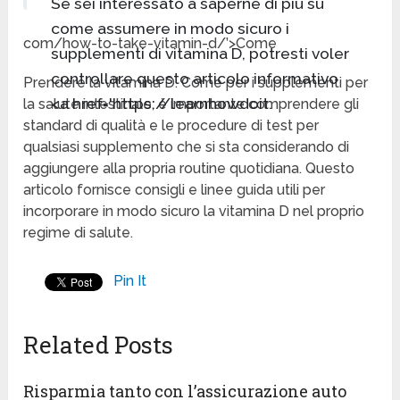
Se sei interessato a saperne di più su
come assumere in modo sicuro i
com/how-to-take-vitamin-d/’>Come
supplementi di vitamina D, potresti voler
controllare questo articolo informativo
Prendere la vitamina D. Come per i supplementi per
<a href='https://learnhowdoit.
la salute intestinale, è importante comprendere gli
standard di qualità e le procedure di test per
qualsiasi supplemento che si sta considerando di
aggiungere alla propria routine quotidiana. Questo
articolo fornisce consigli e linee guida utili per
incorporare in modo sicuro la vitamina D nel proprio
regime di salute.
Pin It
Related Posts
Risparmia tanto con l’assicurazione auto