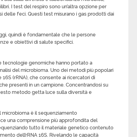
ibri. I test del respiro sono un’altra opzione per
isi delle feci. Questi test misurano i gas prodotti dai
aggi, quindi è fondamentale che le persone
ze e obiettivi di salute specifici.
nelle tecnologie genomiche hanno portato a
analisi del microbioma. Uno dei metodi più popolari
16S (rRNA), che consente ai ricercatori di
riche presenti in un campione. Concentrandosi su
esto metodo getta luce sulla diversità e
del microbioma è il sequenziamento
e una comprensione più approfondita del
equenziando tutto il materiale genetico contenuto
amento dell’rRNA 16S. Rivelando le capacità