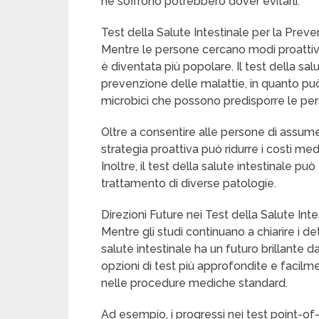
ne soffrono potrebbero dover evitarli.
Test della Salute Intestinale per la Prev
Mentre le persone cercano modi proattivi 
è diventata più popolare. Il test della sa
prevenzione delle malattie, in quanto può r
microbici che possono predisporre le pers
Oltre a consentire alle persone di assumer
strategia proattiva può ridurre i costi med
Inoltre, il test della salute intestinale pu
trattamento di diverse patologie.
Direzioni Future nei Test della Salute Inte
Mentre gli studi continuano a chiarire i d
salute intestinale ha un futuro brillante d
opzioni di test più approfondite e facil
nelle procedure mediche standard.
Ad esempio, i progressi nei test point-o