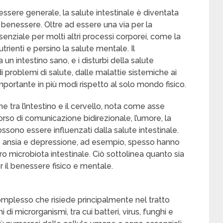
nessere generale, la salute intestinale è diventata
benessere. Oltre ad essere una via per la
ssenziale per molti altri processi corporei, come la
trienti e persino la salute mentale. Il
 intestino sano, e i disturbi della salute
 problemi di salute, dalle malattie sistemiche ai
 importante in più modi rispetto al solo mondo fisico.
e tra l’intestino e il cervello, nota come asse
rso di comunicazione bidirezionale, l’umore, la
sono essere influenzati dalla salute intestinale.
e ansia e depressione, ad esempio, spesso hanno
oro microbiota intestinale. Ciò sottolinea quanto sia
 il benessere fisico e mentale.
plesso che risiede principalmente nel tratto
 di microrganismi, tra cui batteri, virus, funghi e