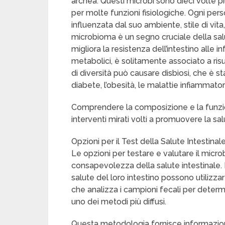
archea. Questi microbi sono dieci volte p
per molte funzioni fisiologiche. Ogni pe
influenzata dal suo ambiente, stile di vit
microbioma è un segno cruciale della salu
migliora la resistenza dell’intestino alle i
metabolici, è solitamente associato a risul
di diversità può causare disbiosi, che è st
diabete, l’obesità, le malattie infiammatori
Comprendere la composizione e la funz
interventi mirati volti a promuovere la salut
Opzioni per il Test della Salute Intestinal
Le opzioni per testare e valutare il micro
consapevolezza della salute intestinale.
salute del loro intestino possono utilizzare
che analizza i campioni fecali per determ
uno dei metodi più diffusi.
Questa metodologia fornisce informazioni 