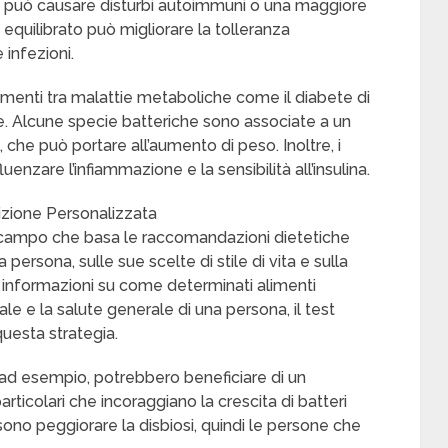
osi può causare disturbi autoimmuni o una maggiore
 equilibrato può migliorare la tolleranza
 infezioni.
gamenti tra malattie metaboliche come il diabete di
nale. Alcune specie batteriche sono associate a un
he può portare all’aumento di peso. Inoltre, i
luenzare l’infiammazione e la sensibilità all’insulina.
rizione Personalizzata
 campo che basa le raccomandazioni dietetiche
ersona, sulle sue scelte di stile di vita e sulla
 informazioni su come determinati alimenti
ale e la salute generale di una persona, il test
questa strategia.
, ad esempio, potrebbero beneficiare di un
articolari che incoraggiano la crescita di batteri
ssono peggiorare la disbiosi, quindi le persone che