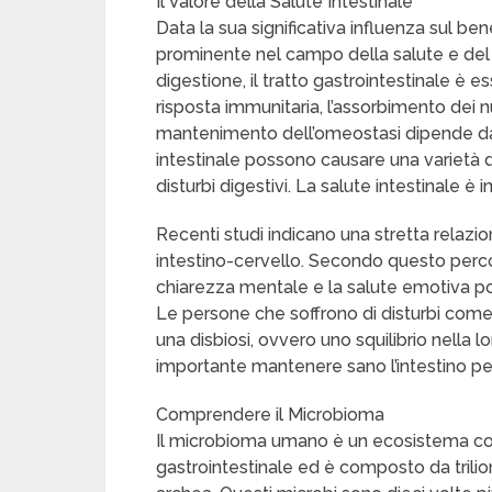
Il Valore della Salute Intestinale
Data la sua significativa influenza sul be
prominente nel campo della salute e del 
digestione, il tratto gastrointestinale è e
risposta immunitaria, l’assorbimento dei nu
mantenimento dell’omeostasi dipende da un
intestinale possono causare una varietà di
disturbi digestivi. La salute intestinale è
Recenti studi indicano una stretta relazion
intestino-cervello. Secondo questo perco
chiarezza mentale e la salute emotiva pos
Le persone che soffrono di disturbi com
una disbiosi, ovvero uno squilibrio nella l
importante mantenere sano l’intestino per
Comprendere il Microbioma
Il microbioma umano è un ecosistema com
gastrointestinale ed è composto da trilioni