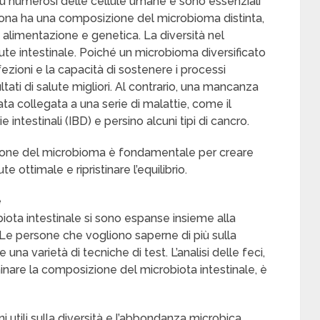
iù numerosi delle cellule umane e sono essenziali
rsona ha una composizione del microbioma distinta,
a, alimentazione e genetica. La diversità nel
te intestinale. Poiché un microbioma diversificato
nfezioni e la capacità di sostenere i processi
tati di salute migliori. Al contrario, una mancanza
ata collegata a una serie di malattie, come il
e intestinali (IBD) e persino alcuni tipi di cancro.
ione del microbioma è fondamentale per creare
e ottimale e ripristinare l’equilibrio.
e
biota intestinale si sono espanse insieme alla
 Le persone che vogliono saperne di più sulla
 una varietà di tecniche di test. L’analisi delle feci,
inare la composizione del microbiota intestinale, è
utili sulla diversità e l’abbondanza microbica,