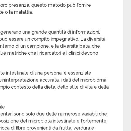
 loro presenza, questo metodo può fornire
e o la malattia.
generano una grande quantità di informazioni,
a può essere un compito impegnativo. La diversità
’interno di un campione, e la diversità beta, che
ue metriche che i ricercatori e i clinici devono
ute intestinale di una persona, è essenziale
n’interpretazione accurata, i dati del microbioma
io contesto della dieta, dello stile di vita e della
ale
mentari sono solo due delle numerose variabili che
posizione del microbiota intestinale è fortemente
icca di fibre provenienti da frutta, verdura e