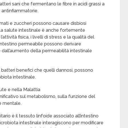
batteri sani che fermentano le fibre in acidi grassi a
 antinfiammatorie.
formati e zuccheri possono causare disbiosi
 La salute intestinale è anche fortemente
ttività fisica, i livelli di stress e la qualità del
’intestino permeabile possono derivare
 e dall’aumento della permeabilità intestinale
 i batteri benefici che quelli dannosi, possono
biota intestinale.
ute e nella Malattia
gnificativo sul metabolismo, sulla funzione del
te mentale.
io è il tessuto linfoide associato all’intestino
icrobiota intestinale interagiscono per modificare