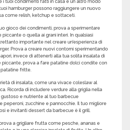
e i tuoi condimenti fatti in casa è un altro modo
. I tuoi hamburger possono raggiungere un nuovo
sa come relish, ketchup e sottaceti.
 tuo gioco dei condimenti, prova a sperimentare
piccante o quella ai grani interi. In qualsiasi
trettanto importante nel creare un’esperienza di
ger. Prova a creare nuovi contorni sperimentando
pori, invece di attenerti alla tua solita insalata di
 piccante, prova a fare patatine dolci condite con
patatine fritte.
rietà di insalata, come una vivace coleslaw al
a. Ricorda di includere verdure alla griglia nella
 gustoso e nutriente al tuo barbecue
peperoni, zucchine e pannocchie. Il tuo migliore
si e invitanti dessert da barbecue è il grill.
prova a grigliare frutta come pesche, ananas e