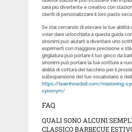
Questa stazione può includere vari impast
sarà più divertente e creativo con stazion
clienti di personalizzare il loro pasto sec
Se stai cercando di elevare le tue abilità 
voler dare un’occhiata a questa guida com
sinonimi può aiutarti a diventare uno scrit
esprimerti con maggiore precisione e stil
grigliatura può portare il tuo gioco da ba
sinonimi può portare la tua scrittura a nu
abilità di cottura del tacchino per il pr
sull’espansione del tuo vocabolario e delle
https://learnhowdoit.com/mastering-s
synonym/
FAQ
QUALI SONO ALCUNI SEMPL
CLASSICO BARBECUE ESTIV