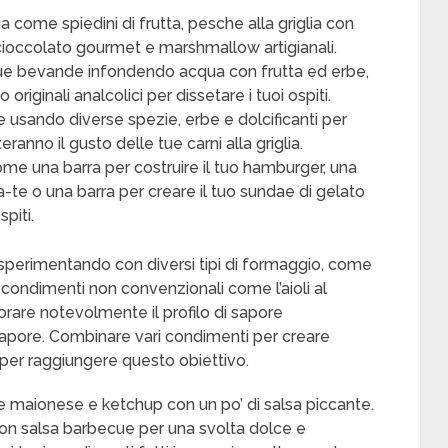
ia come spiedini di frutta, pesche alla griglia con
 cioccolato gourmet e marshmallow artigianali.
 tue bevande infondendo acqua con frutta ed erbe,
riginali analcolici per dissetare i tuoi ospiti.
 usando diverse spezie, erbe e dolcificanti per
ranno il gusto delle tue carni alla griglia.
come una barra per costruire il tuo hamburger, una
da-te o una barra per creare il tuo sundae di gelato
piti.
sperimentando con diversi tipi di formaggio, come
 di condimenti non convenzionali come l’aioli al
orare notevolmente il profilo di sapore
Sapore. Combinare vari condimenti per creare
per raggiungere questo obiettivo.
 maionese e ketchup con un po’ di salsa piccante.
con salsa barbecue per una svolta dolce e