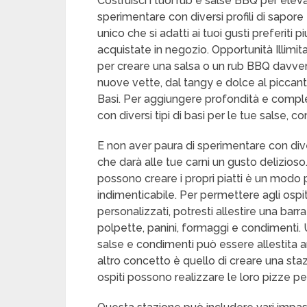
Costruisci i tuoi rub e salse BBQ per eleva
sperimentare con diversi profili di sapore 
unico che si adatti ai tuoi gusti preferit
acquistate in negozio. Opportunità Illimit
per creare una salsa o un rub BBQ davvero 
nuove vette, dal tangy e dolce al piccant
Basi. Per aggiungere profondità e comples
con diversi tipi di basi per le tue salse,
E non aver paura di sperimentare con div
che darà alle tue carni un gusto delizioso. 
possono creare i propri piatti è un modo
indimenticabile. Per permettere agli ospit
personalizzati, potresti allestire una barr
polpette, panini, formaggi e condimenti. U
salse e condimenti può essere allestita 
altro concetto è quello di creare una stazi
ospiti possono realizzare le loro pizze per