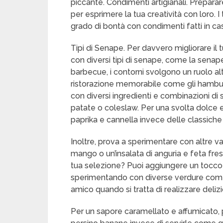
piccante. Condimenti artigianali. Preparar
per esprimere la tua creatività con loro
grado di bontà con condimenti fatti in ca
Tipi di Senape. Per davvero migliorare il
con diversi tipi di senape, come la senape 
barbecue, i contorni svolgono un ruolo al
ristorazione memorabile come gli hambur
con diversi ingredienti e combinazioni di sa
patate o coleslaw. Per una svolta dolce e
paprika e cannella invece delle classiche 
Inoltre, prova a sperimentare con altre va
mango o un’insalata di anguria e feta fresc
tua selezione? Puoi aggiungere un tocco
sperimentando con diverse verdure come 
amico quando si tratta di realizzare delizio
Per un sapore caramellato e affumicato, 