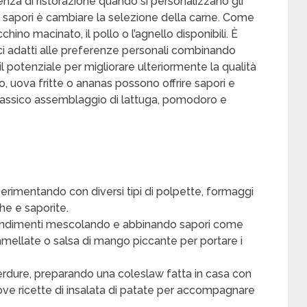
enza di ristorazione quando si personalizzano gli
 sapori è cambiare la selezione della carne. Come
cchino macinato, il pollo o l’agnello disponibili. È
nici adatti alle preferenze personali combinando
il potenziale per migliorare ulteriormente la qualità
uova fritte o ananas possono offrire sapori e
l classico assemblaggio di lattuga, pomodoro e
erimentando con diversi tipi di polpette, formaggi
he e saporite.
 condimenti mescolando e abbinando sapori come
ramellate o salsa di mango piccante per portare i
verdure, preparando una coleslaw fatta in casa con
ove ricette di insalata di patate per accompagnare