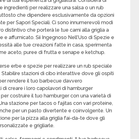
re la tua esperienza di grigliatura. Considera di
e ingredienti per realizzare una salsa o un rub
i piuttosto che dipendere esclusivamente da opzioni
ate per Sapori Speciali. Ci sono innumerevoli modi
distintivo che porterà le tue carni alla griglia a
e e affumicato. Sii Ingegnoso Nell’Uso di Spezie e
sità alle tue creazioni fatte in casa, sperimenta
 come aceto, puree di frutta e senape e ketchup.
erse erbe e spezie per realizzare un rub speciale
Stabilire stazioni di cibo interattive dove gli ospiti
 per rendere il tuo barbecue davvero
i di creare i loro capolavori di hamburger
a per costruire il tuo hamburger con una varietà di
na stazione per tacos o fajitas con vari proteine,
anche per un pasto divertente e coinvolgente. Un
one per la pizza alla griglia fai-da-te dove gli
sonalizzate e grigliarle.