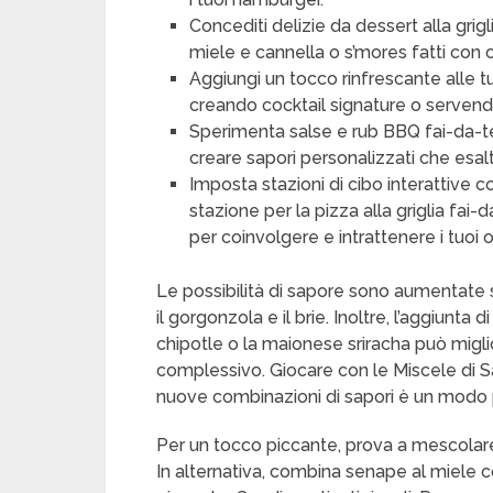
Concediti delizie da dessert alla grigl
miele e cannella o s’mores fatti con
Aggiungi un tocco rinfrescante alle
creando cocktail signature o servendo o
Sperimenta salse e rub BBQ fai-da-te
creare sapori personalizzati che esalte
Imposta stazioni di cibo interattive 
stazione per la pizza alla griglia fai-
per coinvolgere e intrattenere i tuoi os
Le possibilità di sapore sono aumentate 
il gorgonzola e il brie. Inoltre, l’aggiunta
chipotle o la maionese sriracha può migli
complessivo. Giocare con le Miscele di 
nuove combinazioni di sapori è un modo 
Per un tocco piccante, prova a mescolare
In alternativa, combina senape al miele 