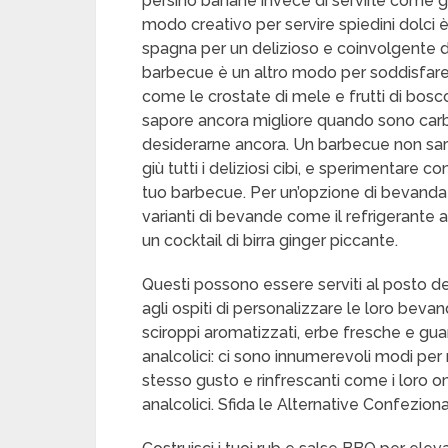
persino banane invece di servirle come gel
modo creativo per servire spiedini dolci è
spagna per un delizioso e coinvolgente des
barbecue è un altro modo per soddisfare il
come le crostate di mele e frutti di bosco
sapore ancora migliore quando sono carboni
desiderarne ancora. Un barbecue non sa
giù tutti i deliziosi cibi, e sperimentare 
tuo barbecue. Per un’opzione di bevanda r
varianti di bevande come il refrigerante al
un cocktail di birra ginger piccante.
Questi possono essere serviti al posto de
agli ospiti di personalizzare le loro bevan
sciroppi aromatizzati, erbe fresche e guar
analcolici: ci sono innumerevoli modi pe
stesso gusto e rinfrescanti come i loro omo
analcolici. Sfida le Alternative Confeziona