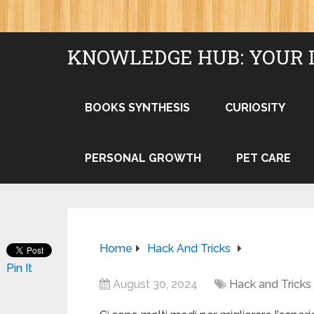
KNOWLEDGE HUB: YOUR 
BOOKS SYNTHESIS
CURIOSITY
PERSONAL GROWTH
PET CARE
Home
Hack And Tricks
Pin It
August 30, 2024
Hack and Tricks