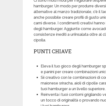
Ci sono molti modi per migliorare l’esperi
hamburger. Un modo per produrre diversi
alternative al manzo tradizionale, c’è il ta
anche possibile creare profili di gusto u
carni diverse. I condimenti creativi hanno 
degli hamburger. Aggiunte come avocado, 
consistenze inediti a un’insalata oltre a
cipolla.
PUNTI CHIAVE
Eleva il tuo gioco degli hamburger sp
e panini per creare combinazioni unic
Sii creativo con le combinazioni di
maionese sriracha, aioli di cipolle ca
tuoi hamburger a un livello superiore.
Reinventa i tuoi contorni grigliando 
un tocco di originalità o provando nu
i tuoi hamburger.