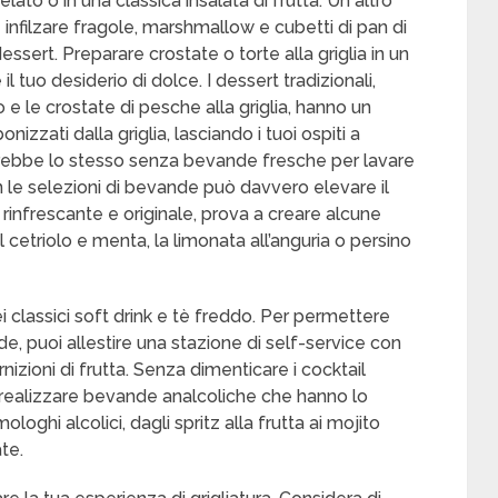
ato o in una classica insalata di frutta. Un altro
 infilzare fragole, marshmallow e cubetti di pan di
sert. Preparare crostate o torte alla griglia in un
 tuo desiderio di dolce. I dessert tradizionali,
 e le crostate di pesche alla griglia, hanno un
zzati dalla griglia, lasciando i tuoi ospiti a
rebbe lo stesso senza bevande fresche per lavare
con le selezioni di bevande può davvero elevare il
infrescante e originale, prova a creare alcune
 cetriolo e menta, la limonata all’anguria o persino
i classici soft drink e tè freddo. Per permettere
de, puoi allestire una stazione di self-service con
nizioni di frutta. Senza dimenticare i cocktail
r realizzare bevande analcoliche che hanno lo
loghi alcolici, dagli spritz alla frutta ai mojito
te.