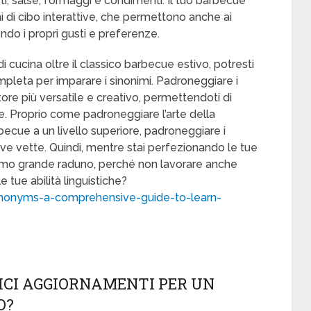
i, salse, formaggi e condimenti. Il tuo barbecue
i di cibo interattive, che permettono anche ai
ondo i propri gusti e preferenze.
di cucina oltre il classico barbecue estivo, potresti
pleta per imparare i sinonimi. Padroneggiare i
tore più versatile e creativo, permettendoti di
e. Proprio come padroneggiare l’arte della
rbecue a un livello superiore, padroneggiare i
ove vette. Quindi, mentre stai perfezionando le tue
ossimo grande raduno, perché non lavorare anche
 tue abilità linguistiche?
ynonyms-a-comprehensive-guide-to-learn-
ICI AGGIORNAMENTI PER UN
O?