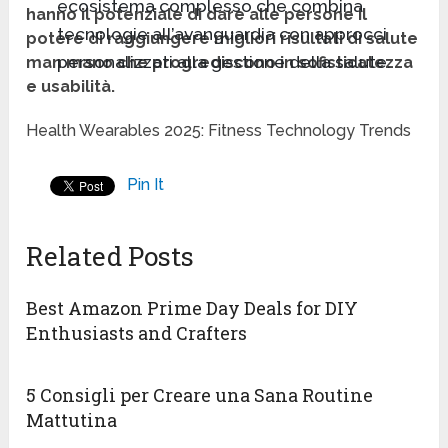
ecosistema complesso che combina
hanno il potenziale di dare alle persone il
tecnologie all’avanguardia con approcci
potere di raggiungere migliori risultati di salute
personalizzati alla gestione della salute.
man mano che progrediscono in sofisticatezza
e usabilità.
Health Wearables 2025: Fitness Technology Trends
Pin It
Related Posts
Best Amazon Prime Day Deals for DIY
Enthusiasts and Crafters
5 Consigli per Creare una Sana Routine
Mattutina