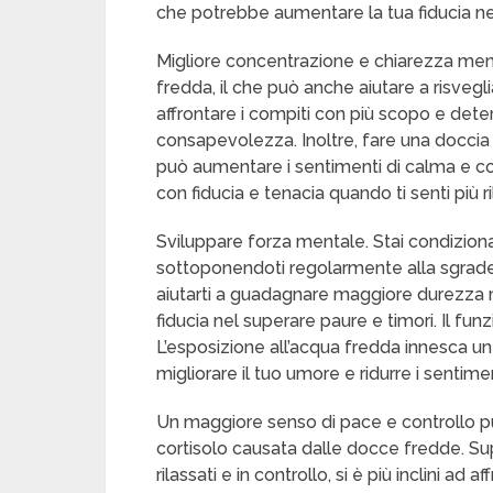
che potrebbe aumentare la tua fiducia nell
Migliore concentrazione e chiarezza men
fredda, il che può anche aiutare a risvegli
affrontare i compiti con più scopo e det
consapevolezza. Inoltre, fare una doccia fr
può aumentare i sentimenti di calma e con
con fiducia e tenacia quando ti senti più ri
Sviluppare forza mentale. Stai condizionan
sottoponendoti regolarmente alla sgrade
aiutarti a guadagnare maggiore durezza m
fiducia nel superare paure e timori. Il f
L’esposizione all’acqua fredda innesca un
migliorare il tuo umore e ridurre i sentime
Un maggiore senso di pace e controllo può
cortisolo causata dalle docce fredde. Sup
rilassati e in controllo, si è più inclini a