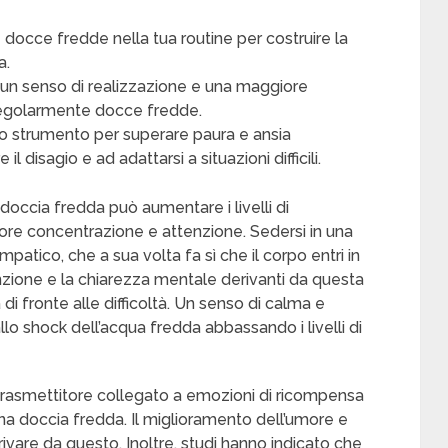
 docce fredde nella tua routine per costruire la
a.
 un senso di realizzazione e una maggiore
regolarmente docce fredde.
 strumento per superare paura e ansia
 disagio e ad adattarsi a situazioni difficili.
 doccia fredda può aumentare i livelli di
iore concentrazione e attenzione. Sedersi in una
patico, che a sua volta fa sì che il corpo entri in
nzione e la chiarezza mentale derivanti da questa
i fronte alle difficoltà. Un senso di calma e
lo shock dell’acqua fredda abbassando i livelli di
trasmettitore collegato a emozioni di ricompensa
a doccia fredda. Il miglioramento dell’umore e
vare da questo. Inoltre, studi hanno indicato che