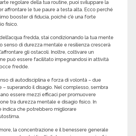
te regolare della tua routine, puoi sviluppare la
 affrontare le tue paure a testa alta. Ecco perché
mo booster di fiducia, poiché c’è una forte
o fisico.
ell’acqua fredda, stai condizionando la tua mente
Il tuo senso di durezza mentale e resilienza crescerà
affrontare gli ostacoli. Inoltre, coltivare un
e può essere facilitato impegnandosi in attività
docce fredde.
so di autodisciplina e forza di volontà – due
e – superando il disagio. Nel complesso, sembra
ano essere mezzi efficaci per promuovere
ione tra durezza mentale e disagio fisico. In
e indica che potrebbero migliorare
utostima.
umore, la concentrazione e il benessere generale