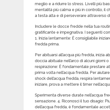
meglio e a ridurre lo stress. Livelli più 
mentalità più calma e più in controllo, il 
a testa alta e di perseverare attraverso di
Includere le docce fredde nella tua rout
gratificante e impegnativa. I seguenti con
1. Inizia lentamente: È consigliabile iniz
fredda prima.
Per abituarsi all’acqua più fredda, inizi
doccia abituale nell’arco di alcuni giorni 
respirazione: È fondamentale prestare att
prima volta nell’acqua fredda. Per aiutare
shock dell’acqua fredda, respira lentame
iniziare, prova a mettere il timer nell’acq
Sperimenta diverse durate nell’acqua fred
sensazione. 4. Riconosci il tuo disagio: P
dell’acqua fredda, è fondamentale accett