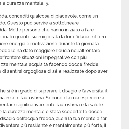
 e durezza mentale. 5.
dda, concediti qualcosa di piacevole, come un
do. Questo può servire a sottolineare
edda. Molte persone che hanno iniziato a fare
to quanto sia migliorata la loro fiducia e il loro
ore energia e motivazione durante la giornata,
edde le ha dato maggiore fiducia nell’affrontare
 affrontare situazioni impegnative con più
ezza mentale acquisita facendo docce fredde.
i sentirsi orgogliose di sé e realizzate dopo aver
si è in grado di superare il disagio e l’avversità, il
ia in sé e l’autostima. Secondo la mia esperienza
tare significativamente l’autostima e la salute
re la durezza mentale è stata scoperta: le docce
sagio dell’acqua fredda, alleni la tua mente a far
i diventare più resiliente e mentalmente più forte, il