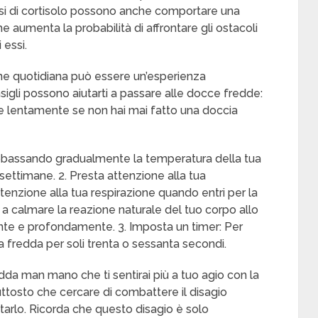
bassi di cortisolo possono anche comportare una
che aumenta la probabilità di affrontare gli ostacoli
 essi.
ine quotidiana può essere un’esperienza
sigli possono aiutarti a passare alle docce fredde:
iare lentamente se non hai mai fatto una doccia
a abbassando gradualmente la temperatura della tua
o settimane. 2. Presta attenzione alla tua
enzione alla tua respirazione quando entri per la
 a calmare la reazione naturale del tuo corpo allo
nte e profondamente. 3. Imposta un timer: Per
ua fredda per soli trenta o sessanta secondi.
da man mano che ti sentirai più a tuo agio con la
iuttosto che cercare di combattere il disagio
arlo. Ricorda che questo disagio è solo