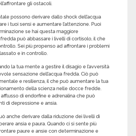
’affrontare gli ostacoli.
tale possono derivare dallo shock dell’acqua
are i tuoi sensi e aumentare l’attenzione. Puoi
erminazione se hai questa maggiore
edda può abbassare i livelli di cortisolo, il che
trollo. Sei più propenso ad affrontare i problemi
lassato e in controllo.
do la tua mente a gestire il disagio e l’avversità
vole sensazione dell’acqua fredda. Ciò può
entale e resilienza, il che può aumentare la tua
unzionamento della scienza nelle docce fredde.
 afflusso di endorfine e adrenalina che può
nti di depressione e ansia.
 anche derivare dalla riduzione dei livelli di
erare ansia e paura. Quando ci si sente più
d affrontare paure e ansie con determinazione e