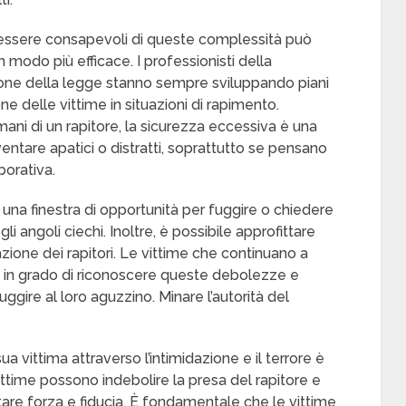
e, essere consapevoli di queste complessità può
n modo più efficace. I professionisti della
zione della legge stanno sempre sviluppando piani
ne delle vittime in situazioni di rapimento.
 mani di un rapitore, la sicurezza eccessiva è una
ntare apatici o distratti, soprattutto se pensano
borativa.
re una finestra di opportunità per fuggire o chiedere
gli angoli ciechi. Inoltre, è possibile approfittare
azione dei rapitori. Le vittime che continuano a
e in grado di riconoscere queste debolezze e
ggire al loro aguzzino. Minare l’autorità del
ua vittima attraverso l’intimidazione e il terrore è
ittime possono indebolire la presa del rapitore e
tare forza e fiducia. È fondamentale che le vittime