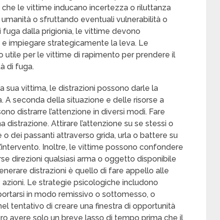
e che le vittime inducano incertezza o riluttanza
 umanità o sfruttando eventuali vulnerabilità o
i fuga dalla prigionia, le vittime devono
 e impiegare strategicamente la leva. Le
utile per le vittime di rapimento per prendere il
à di fuga.
a sua vittima, le distrazioni possono darle la
nia. A seconda della situazione e delle risorse a
ono distrarre l’attenzione in diversi modi. Fare
 distrazione. Attirare l’attenzione su se stessi o
ne o dei passanti attraverso grida, urla o battere su
o l’intervento. Inoltre, le vittime possono confondere
erse direzioni qualsiasi arma o oggetto disponibile
erare distrazioni è quello di fare appello alle
e azioni. Le strategie psicologiche includono
mportarsi in modo remissivo o sottomesso, o
el tentativo di creare una finestra di opportunità
ro avere solo un breve lasso di tempo prima che il