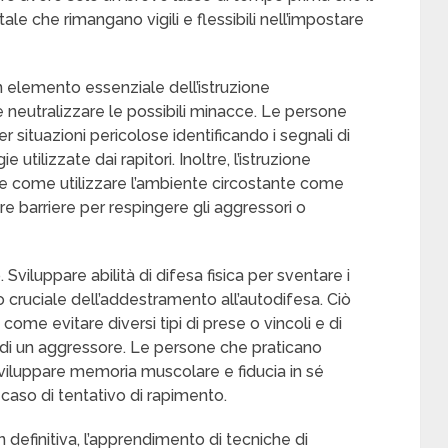
ale che rimangano vigili e flessibili nell’impostare
 Un elemento essenziale dell’istruzione
e neutralizzare le possibili minacce. Le persone
 situazioni pericolose identificando i segnali di
ilizzate dai rapitori. Inoltre, l’istruzione
ne come utilizzare l’ambiente circostante come
e barriere per respingere gli aggressori o
 Sviluppare abilità di difesa fisica per sventare i
o cruciale dell’addestramento all’autodifesa. Ciò
me evitare diversi tipi di prese o vincoli e di
 di un aggressore. Le persone che praticano
iluppare memoria muscolare e fiducia in sé
 caso di tentativo di rapimento.
In definitiva, l’apprendimento di tecniche di