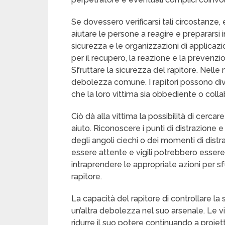
Se dovessero verificarsi tali circostanz
aiutare le persone a reagire e prepararsi i
sicurezza e le organizzazioni di applica
per il recupero, la reazione e la prevenzio
Sfruttare la sicurezza del rapitore. Nelle
debolezza comune. I rapitori possono dive
che la loro vittima sia obbediente o colla
Ciò dà alla vittima la possibilità di cerca
aiuto. Riconoscere i punti di distrazione e 
degli angoli ciechi o dei momenti di distr
essere attente e vigili potrebbero esser
intraprendere le appropriate azioni per sfu
rapitore.
La capacità del rapitore di controllare la s
un’altra debolezza nel suo arsenale. Le v
ridurre il suo potere continuando a proiet