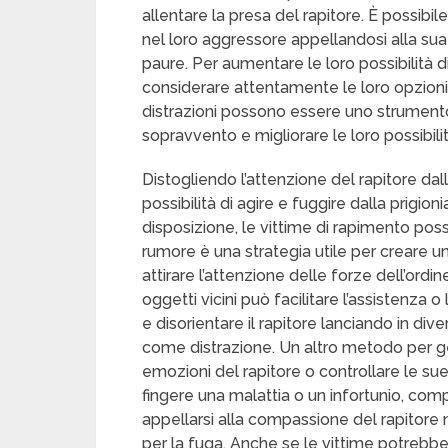
allentare la presa del rapitore. È possibil
nel loro aggressore appellandosi alla sua
paure. Per aumentare le loro possibilità d
considerare attentamente le loro opzioni
distrazioni possono essere uno strumento 
sopravvento e migliorare le loro possibilit
Distogliendo l’attenzione del rapitore dall
possibilità di agire e fuggire dalla prigio
disposizione, le vittime di rapimento poss
rumore è una strategia utile per creare una
attirare l’attenzione delle forze dell’ordi
oggetti vicini può facilitare l’assistenza 
e disorientare il rapitore lanciando in div
come distrazione. Un altro metodo per gen
emozioni del rapitore o controllare le su
fingere una malattia o un infortunio, co
appellarsi alla compassione del rapitore n
per la fuga. Anche se le vittime potrebbe