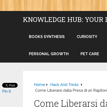
KNOWLEDGE HUB: YOUR 
BOOKS SYNTHESIS
CURIOSITY
PERSONAL GROWTH
PET CARE
Home
Hack And Tricks
Come Liberarsi dalla Presa di un Rapit
Pin It
Come Liberarsi da