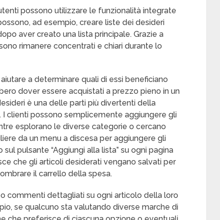
 utenti possono utilizzare le funzionalità integrate
possono, ad esempio, creare liste dei desideri
opo aver creato una lista principale. Grazie a
ssono rimanere concentrati e chiari durante lo
ò aiutare a determinare quali di essi beneficiano
bbero dover essere acquistati a prezzo pieno in un
ideri è una delle parti più divertenti della
. I clienti possono semplicemente aggiungere gli
mentre esplorano le diverse categorie o cercano
egliere da un menu a discesa per aggiungere gli
do sul pulsante “Aggiungi alla lista” su ogni pagina
ce che gli articoli desiderati vengano salvati per
mbrare il carrello della spesa.
 o commenti dettagliati su ogni articolo della loro
empio, se qualcuno sta valutando diverse marche di
che che preferisce di ciascuna opzione o eventuali