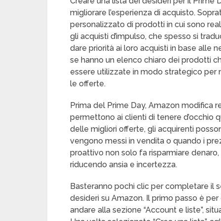
Creare una lista dei desideri per il Prim
migliorare l’esperienza di acquisto. Sopra
personalizzato di prodotti in cui sono rea
gli acquisti d’impulso, che spesso si trad
dare priorità ai loro acquisti in base alle
se hanno un elenco chiaro dei prodotti c
essere utilizzate in modo strategico per 
le offerte.
Prima del Prime Day, Amazon modifica rego
permettono ai clienti di tenere d’occhio q
delle migliori offerte, gli acquirenti posso
vengono messi in vendita o quando i pre
proattivo non solo fa risparmiare denaro,
riducendo ansia e incertezza.
Basteranno pochi clic per completare il s
desideri su Amazon. Il primo passo è per
andare alla sezione “Account e liste”, sit