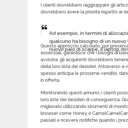
I clienti dovrebbero raggruppare gli artico
dovrebbero avere la priorità rispetto ai de
Ad esempio, in termini di allocaz
qualcuno ha bisogno di un nuovo 
Questo approccio calcolato, pur preservan
nuovo paio di scarpe, il laptop do
essenziali, garantisce che i bisogni di ba
avvicina, gli acquirenti dovrebbero tenere
della loro lista dei desideri. Attraverso 
spesso anticipa le prossime vendite, dando
in offerta.
Monitorando questi annunci, i clienti poss
loro liste dei desideri di conseguenza. 
migliorato utilizzando strumenti di monito
browser come Honey o CamelCamelCamel c
passati e ricevere notifiche quando i prez