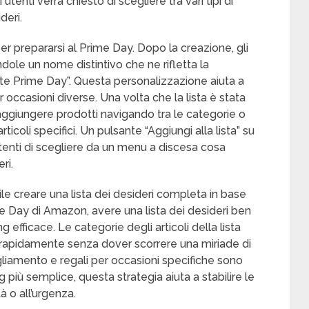
utenti verrà chiesto di scegliere tra vari tipi di
deri.
er prepararsi al Prime Day. Dopo la creazione, gli
dole un nome distintivo che ne rifletta la
erte Prime Day”. Questa personalizzazione aiuta a
 occasioni diverse. Una volta che la lista è stata
 aggiungere prodotti navigando tra le categorie o
rticoli specifici. Un pulsante “Aggiungi alla lista” su
tenti di scegliere da un menu a discesa cosa
ri.
ile creare una lista dei desideri completa in base
me Day di Amazon, avere una lista dei desideri ben
efficace. Le categorie degli articoli della lista
ti rapidamente senza dover scorrere una miriade di
bigliamento e regali per occasioni specifiche sono
 più semplice, questa strategia aiuta a stabilire le
tà o all’urgenza.