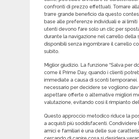
confronti di prezzo effettuati. Tornare all
trarre grande beneficio da questo contest
base alle preferenze individuali e ai limiti
utenti devono fare solo un clic per sposta
durante la navigazione nel carrello dell
disponibili senza ingombrare il carrello c
subito.
Miglior giudizio. La funzione “Salva per do
come il Prime Day, quando i clienti potreb
immediate a causa di sconti temporanei.
necessario per decidere se vogliono da
aspettare offerte o alternative migliori m
valutazione, evitando così il rimpianto del
Questo approccio metodico riduce la poss
a acquisti più soddisfacenti. Condividere 
amici e familiari è una delle sue caratteri
cercando di capire cosa si desidera verame