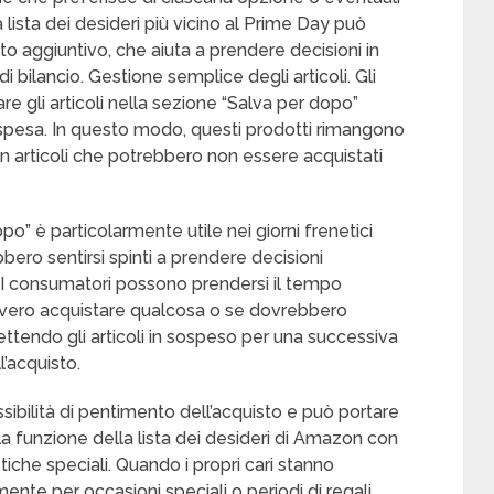
a lista dei desideri più vicino al Prime Day può
o aggiuntivo, che aiuta a prendere decisioni in
 di bilancio. Gestione semplice degli articoli. Gli
re gli articoli nella sezione “Salva per dopo”
a spesa. In questo modo, questi prodotti rimangono
on articoli che potrebbero non essere acquistati
po” è particolarmente utile nei giorni frenetici
bero sentirsi spinti a prendere decisioni
 I consumatori possono prendersi il tempo
vvero acquistare qualcosa o se dovrebbero
ettendo gli articoli in sospeso per una successiva
l’acquisto.
ibilità di pentimento dell’acquisto e può portare
la funzione della lista dei desideri di Amazon con
stiche speciali. Quando i propri cari stanno
nte per occasioni speciali o periodi di regali,