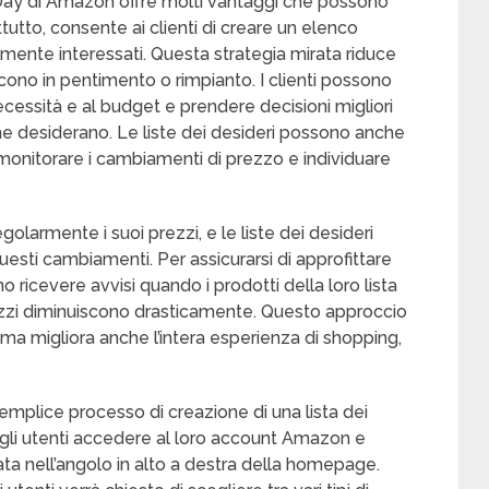
e Day di Amazon offre molti vantaggi che possono
ttutto, consente ai clienti di creare un elenco
lmente interessati. Questa strategia mirata riduce
ucono in pentimento o rimpianto. I clienti possono
 necessità e al budget e prendere decisioni migliori
he desiderano. Le liste dei desideri possono anche
monitorare i cambiamenti di prezzo e individuare
larmente i suoi prezzi, e le liste dei desideri
uesti cambiamenti. Per assicurarsi di approfittare
no ricevere avvisi quando i prodotti della loro lista
zzi diminuiscono drasticamente. Questo approccio
 ma migliora anche l’intera esperienza di shopping,
emplice processo di creazione di una lista dei
 gli utenti accedere al loro account Amazon e
uata nell’angolo in alto a destra della homepage.