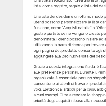
Una volta selezionato “Crea una lista”, agli 
lista, come registro, regalo o lista dei desi
Una lista dei desideri è un ottimo modo p
utenti possono personalizzare la lista dan
funzione, come “Acquisti natalizi” o “Off
gestire più liste se ne vengono create per
denominata, i clienti possono iniziare ad
utilizzando la barra di ricerca per trovare a
ogni pagina del prodotto consente agli u
aggiungere alla loro nuova lista dei deside
Grazie a questa integrazione fluida, è fac
alle preferenze personali. Durante il Pri
organizzata è essenziale per uno shopping 
consentono ai clienti di trovare i prodot
voci. Elettronica, articoli per la casa, ab
alcuni esempi. Oltre a rendere lo shopping
priorità degli acquisti in base alla necessi