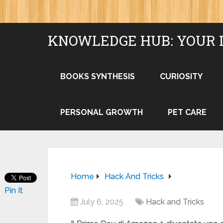
KNOWLEDGE HUB: YOUR 
BOOKS SYNTHESIS
CURIOSITY
PERSONAL GROWTH
PET CARE
Home
Hack And Tricks
Pin It
July 6, 2025
Hack and Tricks