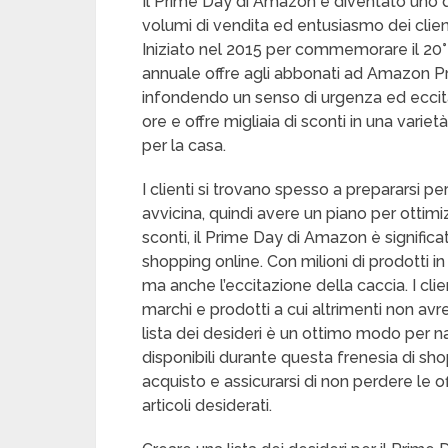
Il Prime Day di Amazon è diventato uno de
volumi di vendita ed entusiasmo dei clien
Iniziato nel 2015 per commemorare il 20
annuale offre agli abbonati ad Amazon Pri
infondendo un senso di urgenza ed eccita
ore e offre migliaia di sconti in una varie
per la casa.
I clienti si trovano spesso a prepararsi p
avvicina, quindi avere un piano per ottimi
sconti, il Prime Day di Amazon è signific
shopping online. Con milioni di prodotti i
ma anche l’eccitazione della caccia. I cli
marchi e prodotti a cui altrimenti non a
lista dei desideri è un ottimo modo per n
disponibili durante questa frenesia di sho
acquisto e assicurarsi di non perdere le of
articoli desiderati.