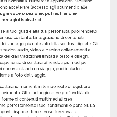
 la funzionalità. Numerose applicazioni facilitano
ssono accelerare l’accesso agli strumenti o alle
di ogni voce o sezione, potresti anche
 immagini ispiratrici.
se ai tuoi gusti e alla tua personalità, puoi renderlo
 uso costante. L’integrazione di contenuti
dei vantaggi più notevoli della scrittura digitale. Gli
strazioni audio, video e persino collegamenti a
za dei diari tradizionali limitati a testo e disegni.
esperienza di scrittura offrendoti più modi per
tai documentando un viaggio, puoi includere
nsieme a foto del viaggio.
e catturano momenti in tempo reale o registrare
n movimento. Oltre ad aggiungere profondità alle
ie forme di contenuti multimediali crea
me perfettamente i tuoi sentimenti e pensieri. La
appunti dispone di numerose funzionalità