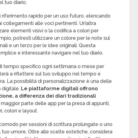
l tuo diario.
riferimento rapido per un uso futuro, elencando
ai collegamenti alle voci pertinenti. Un’altra
zare elementi visivi o la codifica a colori per
sempio, potresti utilizzare un colore per le note sul
onali e un terzo per le idee originali. Questa
mplice e interessante navigare nel tuo diario.
di tempo specifico ogni settimana o mese per
terà a riflettere sul tuo sviluppo nel tempo e
ura. La possibilità di personalizzazione è una delle
a digitale.
Le piattaforme digitali offrono
one, a differenza dei diari tradizionali
 maggior parte delle app per la presa di appunti,
, colori e layout.
comodo per sessioni di scrittura prolungate o uno
al tuo umore. Oltre alle scelte estetiche, considera