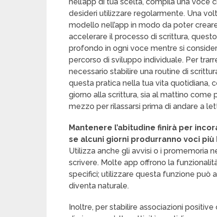
nell’app di tua scelta, compila una voce c
desideri utilizzare regolarmente. Una volt
modello nell’app in modo da poter creare
accelerare il processo di scrittura, qu
profondo in ogni voce mentre si considera
percorso di sviluppo individuale. Per trar
necessario stabilire una routine di scritt
questa pratica nella tua vita quotidiana,
giorno alla scrittura, sia al mattino come 
mezzo per rilassarsi prima di andare a let
Mantenere l’abitudine finirà per inco
se alcuni giorni produrranno voci più b
Utilizza anche gli avvisi o i promemoria ne
scrivere. Molte app offrono la funzionalit
specifici; utilizzare questa funzione può a
diventa naturale.
Inoltre, per stabilire associazioni positive