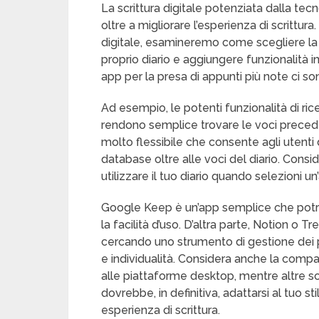
La scrittura digitale potenziata dalla tec
oltre a migliorare l’esperienza di scrittu
digitale, esamineremo come scegliere la m
proprio diario e aggiungere funzionalità in 
app per la presa di appunti più note ci 
Ad esempio, le potenti funzionalità di ric
rendono semplice trovare le voci preceden
molto flessibile che consente agli utenti di
database oltre alle voci del diario. Consi
utilizzare il tuo diario quando selezioni un
Google Keep è un’app semplice che potre
la facilità d’uso. D’altra parte, Notion o 
cercando uno strumento di gestione dei pr
e individualità. Considera anche la compat
alle piattaforme desktop, mentre altre son
dovrebbe, in definitiva, adattarsi al tuo st
esperienza di scrittura.