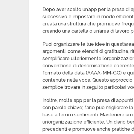
Dopo aver scelto un’app per la presa di a
successivo è impostare in modo efficiente 
creata una struttura che promuove frequen
creando una cartella o un’area di lavoro p
Puoi organizzare le tue idee in quest’are
argomenti, come elenchi di gratitudine, ri
semplificare ulteriormente l’organizzazio
convenzione di denominazione coerente per
formato della data (AAAA-MM-GG) e quind
contenute nella voce. Questo approccio f
semplice trovare in seguito particolari voc
Inoltre, molte app per la presa di appunt
con parole chiave; farlo può migliorare la 
base a temi o sentimenti. Mantenere un di
un’organizzazione efficiente. Un diario be
precedenti e promuove anche pratiche di s