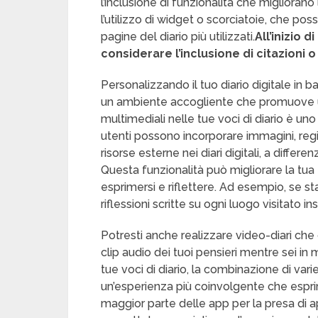
l’inclusione di funzionalità che migliorano
l’utilizzo di widget o scorciatoie, che po
pagine del diario più utilizzati.
All’inizio 
considerare l’inclusione di citazioni o
Personalizzando il tuo diario digitale in ba
un ambiente accogliente che promuove un
multimediali nelle tue voci di diario è uno 
utenti possono incorporare immagini, regi
risorse esterne nei diari digitali, a differen
Questa funzionalità può migliorare la tua 
esprimersi e riflettere. Ad esempio, se s
riflessioni scritte su ogni luogo visitato i
Potresti anche realizzare video-diari ch
clip audio dei tuoi pensieri mentre sei i
tue voci di diario, la combinazione di var
un’esperienza più coinvolgente che espri
maggior parte delle app per la presa di 