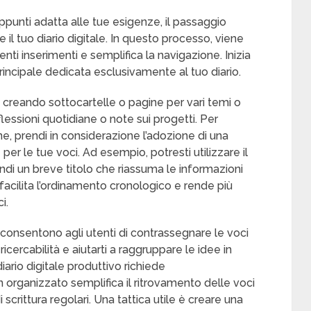
ppunti adatta alle tue esigenze, il passaggio
il tuo diario digitale. In questo processo, viene
ti inserimenti e semplifica la navigazione. Inizia
rincipale dedicata esclusivamente al tuo diario.
a creando sottocartelle o pagine per vari temi o
flessioni quotidiane o note sui progetti. Per
ne, prendi in considerazione l’adozione di una
 le tue voci. Ad esempio, potresti utilizzare il
i un breve titolo che riassuma le informazioni
acilita l’ordinamento cronologico e rende più
i.
i consentono agli utenti di contrassegnare le voci
ricercabilità e aiutarti a raggruppare le idee in
ario digitale produttivo richiede
n organizzato semplifica il ritrovamento delle voci
crittura regolari. Una tattica utile è creare una