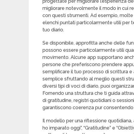
progettate per migliorare l’esperienza dell
migliorare notevolmente il modo in cui re
con questi strumenti. Ad esempio, molte a
elenchi puntati particolarmente utili per te
tuo diario.
Se disponibile, approfitta anche delle fun
possono essere particolarmente utili quand
movimento. Alcune app supportano anche 
persone che preferiscono prendere appunti
semplificare il tuo processo di scrittura e
semplice sfruttando al meglio questi stru
diversi tipi di voci di diario, puoi organiz
Fornendo una struttura che ti guida attra
di gratitudine, registri quotidiani o session
garantiscono coerenza pur consentendo cre
Il modello per una riflessione quotidiana
ho imparato oggi”, “Gratitudine” e “Obiett