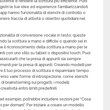
’utente e rendere la scrittura più efficiente. Puoi
gistri le tue idee ed esperienze familiarizzandoti
pp hanno funzionalità di elenchi di controllo o
nere traccia di attività o obiettivi quotidiani nel
zionalità di conversione vocale in testo; queste
o la scrittura a mano è difficile o quando sei in
il riconoscimento della scrittura a mano per le
 con uno stilo su tablet o dispositivi touch. Puoi
 assicurarti che la presa di appunti sia sempre
menti per la presa di appunti. Creando modelli per
zare il tuo processo di scrittura e risparmiare tempo.
verso varie forme di introspezione, come elenchi
i di brainstorming sui progetti, i modelli
atività entro limiti predefiniti.
, ad esempio, potrebbe includere sezioni per “Cosa
ivi per domani”. Per iniziare a creare un modello