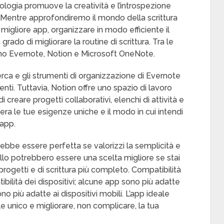
nologia promuove la creatività e l’introspezione
ra. Mentre approfondiremo il mondo della scrittura
igliore app, organizzare in modo efficiente il
grado di migliorare la routine di scrittura. Tra le
sono Evernote, Notion e Microsoft OneNote.
erca e gli strumenti di organizzazione di Evernote
ti. Tuttavia, Notion offre uno spazio di lavoro
 creare progetti collaborativi, elenchi di attività e
dera le tue esigenze uniche e il modo in cui intendi
’app.
bbe essere perfetta se valorizzi la semplicità e
Trello potrebbero essere una scelta migliore se stai
ogetti e di scrittura più completo. Compatibilità
ibilità dei dispositivi; alcune app sono più adatte
o più adatte ai dispositivi mobili. L’app ideale
ile unico e migliorare, non complicare, la tua