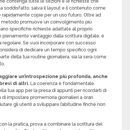
he contenga tutte le sezioni e le richieste che
a soddisfatto, salva il layout e il contenuto come
 rapidamente copie per un uso futuro. Oltre ad
esto metodo promuove un coinvolgimento più
no specifiche richieste adattate al proprio
re pienamente vantaggio dalla scrittura digitale, è
ura regolare. Se vuoi incorporare con successo
 considera di dedicare un tempo specifico ogni
parte della tua routine giornaliera, sia la sera come
to.
raggiare un’introspezione più profonda, anche
revi di altri.
La coerenza è fondamentale.
lla tua app per la presa di appunti per ricordarti di
à di impostare promemoria giornalieri a orari
iutare gli utenti a sviluppare l’abitudine finché non
 con la pratica, prova a combinare la scrittura del