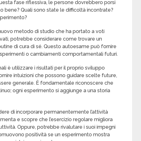
uesta fase riflessiva, le persone dovrebbero porsi
bene? Quali sono state le difficoltà incontrate?
sperimento?
uovo metodo di studio che ha portato a voti
elevati, potrebbe considerare come trovare un
 routine di cura di sé. Questo autoesame può fornire
sperimenti o cambiamenti comportamentali futuri.
i è utilizzare i risultati per il proprio sviluppo
nire intuizioni che possono guidare scelte future,
nessere generale. È fondamentale riconoscere che
inuo; ogni esperimento si aggiunge a una storia
re di incorporare permanentemente l’attività
rimenta e scopre che l’esercizio regolare migliora
tività. Oppure, potrebbe rivalutare i suoi impegni
e promuovono positività se un esperimento mostra