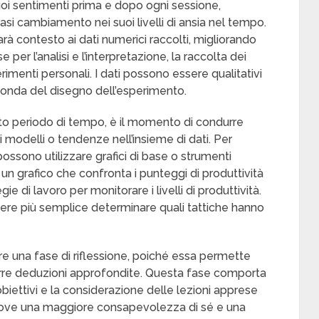
 suoi sentimenti prima e dopo ogni sessione,
iasi cambiamento nei suoi livelli di ansia nel tempo.
 contesto ai dati numerici raccolti, migliorando
 per l’analisi e l’interpretazione, la raccolta dei
imenti personali. I dati possono essere qualitativi
seconda del disegno dell’esperimento.
ato periodo di tempo, è il momento di condurre
di modelli o tendenze nell’insieme di dati. Per
ossono utilizzare grafici di base o strumenti
 un grafico che confronta i punteggi di produttività
ie di lavoro per monitorare i livelli di produttività.
ere più semplice determinare quali tattiche hanno
re una fase di riflessione, poiché essa permette
 trarre deduzioni approfondite. Questa fase comporta
biettivi e la considerazione delle lezioni apprese
muove una maggiore consapevolezza di sé e una