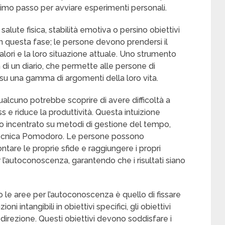
primo passo per avviare esperimenti personali.
salute fisica, stabilità emotiva o persino obiettivi
 in questa fase; le persone devono prendersi il
 valori e la loro situazione attuale. Uno strumento
 di un diario, che permette alle persone di
e su una gamma di argomenti della loro vita.
ualcuno potrebbe scoprire di avere difficoltà a
ss e riduce la produttività. Questa intuizione
o incentrato su metodi di gestione del tempo,
 tecnica Pomodoro. Le persone possono
ntare le proprie sfide e raggiungere i propri
r l’autoconoscenza, garantendo che i risultati siano
o le aree per l’autoconoscenza è quello di fissare
ni intangibili in obiettivi specifici, gli obiettivi
direzione. Questi obiettivi devono soddisfare i