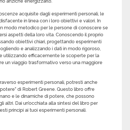
ono anziché energizzarlo.
noscenze acquisite dagli esperimenti personali, le
acente in linea con i loro obiettivi e valori. In
no un modo metodico per le persone di conoscere se
si aspetti della loro vita. Conoscendo il proprio
issando obiettivi chiari, progettando esperimenti
ogliendo e analizzando i dati in modo rigoroso,
ti e utilizzando efficacemente le scoperte per la
ere un viaggio trasformativo verso una maggiore
traverso esperimenti personali, potresti anche
 potere” di Robert Greene. Questo libro offre
mano e le dinamiche di potere, che possono
 altri. Dai un’occhiata alla sintesi del libro per
ti principi ai tuoi esperimenti personali.