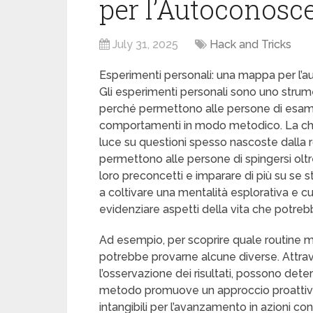
per l’Autoconosc
July 31, 2025
Hack and Tricks
Esperimenti personali: una mappa per l’
Gli esperimenti personali sono uno strum
perché permettono alle persone di esami
comportamenti in modo metodico. La chiav
luce su questioni spesso nascoste dalla r
permettono alle persone di spingersi oltr
loro preconcetti e imparare di più su se s
a coltivare una mentalità esplorativa e cur
evidenziare aspetti della vita che potreb
Ad esempio, per scoprire quale routine m
potrebbe provarne alcune diverse. Attrav
l’osservazione dei risultati, possono dete
metodo promuove un approccio proattivo 
intangibili per l’avanzamento in azioni conc