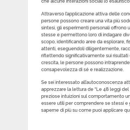
che alcune interazioni sociali lo esaurisc
Attraverso l’applicazione attiva delle co
persone possono creare una vita più soddisf
sintesi, gli esperimenti personali offro
stesse e permettono loro di indagare diver
scopo, identificando aree da esplorare, f
attenti, eseguendoli diligentemente, racc
riflettendo significativamente sui risulta
crescita, le persone possono intraprend
consapevolezza di sé e realizzazione.
Se sei interessato all’autoconoscenza at
apprezzare la lettura de “Le 48 leggi del
preziose intuizioni sul comportamento u
essere utili per comprendere se stessi e gli
saperne di più su come puoi applicare ques