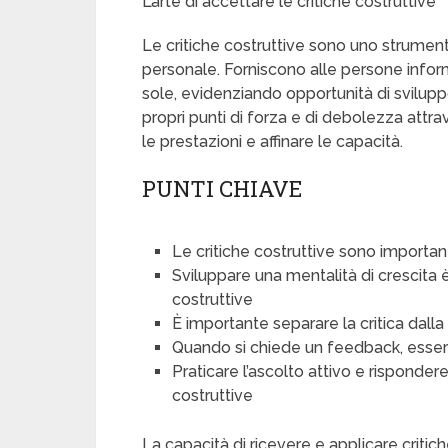
L’arte di accettare le critiche costruttive
Le critiche costruttive sono uno strument
personale. Forniscono alle persone info
sole, evidenziando opportunità di svilup
propri punti di forza e di debolezza attr
le prestazioni e affinare le capacità.
PUNTI CHIAVE
Le critiche costruttive sono importan
Sviluppare una mentalità di crescita 
costruttive
È importante separare la critica dall
Quando si chiede un feedback, essere 
Praticare l’ascolto attivo e risponder
costruttive
La capacità di ricevere e applicare critic