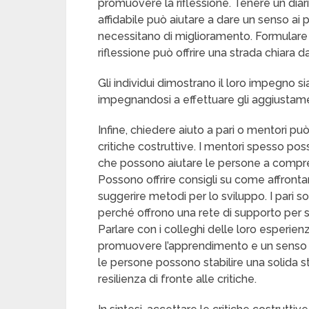
promuovere la riflessione. Tenere un diari
affidabile può aiutare a dare un senso ai 
necessitano di miglioramento. Formulare u
riflessione può offrire una strada chiara d
Gli individui dimostrano il loro impegno 
impegnandosi a effettuare gli aggiustament
Infine, chiedere aiuto a pari o mentori pu
critiche costruttive. I mentori spesso 
che possono aiutare le persone a compr
Possono offrire consigli su come affrontar
suggerire metodi per lo sviluppo. I pari 
perché offrono una rete di supporto per 
Parlare con i colleghi delle loro esperien
promuovere l’apprendimento e un senso d
le persone possono stabilire una solida s
resilienza di fronte alle critiche.