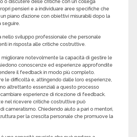
o o discutere delle critiche con un collega
propri pensieri e a individuare aree specifiche che
n piano d’azione con obiettivi misurabili dopo la
a seguire.
sia nello sviluppo professionale che personale
i in risposta alle critiche costruttive.
ò migliorare notevolmente la capacità di gestire le
possiedono conoscenze ed esperienze approfondite
endere il feedback in modo più completo.
e le difficoltà e, attingendo dalle loro esperienze,
sono altrettanto essenziali a questo processo
scambiare esperienze di ricezione di feedback.
ze nel ricevere critiche costruttive può
i cameratismo. Chiedendo aiuto a pari o mentori,
truttura per la crescita personale che promuove la