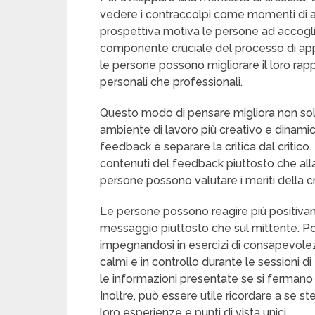
vedere i contraccolpi come momenti di
prospettiva motiva le persone ad accogl
componente cruciale del processo di app
le persone possono migliorare il loro rapp
personali che professionali.
Questo modo di pensare migliora non solo
ambiente di lavoro più creativo e dinamico.
feedback è separare la critica dal critic
contenuti del feedback piuttosto che alla
persone possono valutare i meriti della c
Le persone possono reagire più positivam
messaggio piuttosto che sul mittente. 
impegnandosi in esercizi di consapevolez
calmi e in controllo durante le sessioni
le informazioni presentate se si fermano a
Inoltre, può essere utile ricordare a se st
loro esperienze e punti di vista unici.