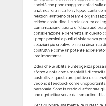
società che pone maggiore enfasi sulla c
un’atmosfera in cui lo sviluppo continuo
relazioni all’interno di team e organizza
critiche costruttive. Le relazioni tra col
comunicazione aperta e fiducia può esse
considerazione e deferenza. In questo c
i propri pensieri e punti di vista senza preo
soluzioni più creative e in una dinamica d
costruttive come un potente acceleratore
loro importanza.
L’idea che le abilità e l’intelligenza poss
sforzo è nota come mentalità di crescita. 
costruttive, questa prospettiva è essenzi
vedono il feedback come un’opportunità 
personale. Sono in grado di affrontare gl
che ogni critica serve da trampolino di lan
Per sviluppare una mentalità di crescita,