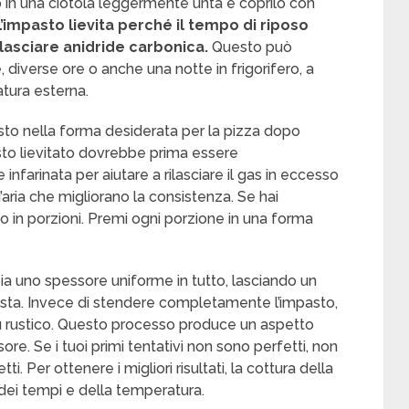
ilo in una ciotola leggermente unta e coprilo con
’impasto lievita perché il tempo di riposo
ilasciare anidride carbonica.
Questo può
 diverse ore o anche una notte in frigorifero, a
tura esterna.
asto nella forma desiderata per la pizza dopo
pasto lievitato dovrebbe prima essere
infarinata per aiutare a rilasciare il gas in eccesso
ia che migliorano la consistenza. Se hai
sto in porzioni. Premi ogni porzione in una forma
bia uno spessore uniforme in tutto, lasciando un
sta. Invece di stendere completamente l’impasto,
più rustico. Questo processo produce un aspetto
sore. Se i tuoi primi tentativi non sono perfetti, non
i. Per ottenere i migliori risultati, la cottura della
 dei tempi e della temperatura.