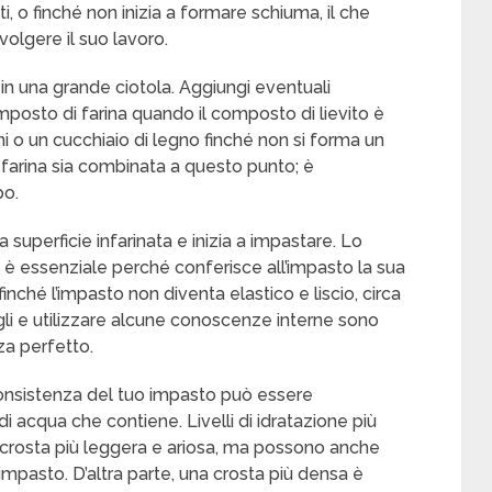
 o finché non inizia a formare schiuma, il che
svolgere il suo lavoro.
 in una grande ciotola. Aggiungi eventuali
composto di farina quando il composto di lievito è
ni o un cucchiaio di legno finché non si forma un
a farina sia combinata a questo punto; è
po.
 superficie infarinata e inizia a impastare. Lo
a è essenziale perché conferisce all’impasto la sua
inché l’impasto non diventa elastico e liscio, circa
gli e utilizzare alcune conoscenze interne sono
za perfetto.
 consistenza del tuo impasto può essere
i acqua che contiene. Livelli di idratazione più
 crosta più leggera e ariosa, ma possono anche
’impasto. D’altra parte, una crosta più densa è