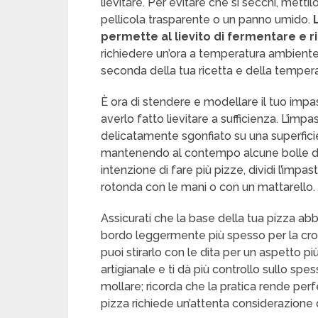
lievitare. Per evitare che si secchi, mett
pellicola trasparente o un panno umido.
L
permette al lievito di fermentare e r
richiedere un’ora a temperatura ambiente,
seconda della tua ricetta e della tempera
È ora di stendere e modellare il tuo imp
averlo fatto lievitare a sufficienza. L’im
delicatamente sgonfiato su una superficie 
mantenendo al contempo alcune bolle d’ar
intenzione di fare più pizze, dividi l’impa
rotonda con le mani o con un mattarello.
Assicurati che la base della tua pizza ab
bordo leggermente più spesso per la cro
puoi stirarlo con le dita per un aspetto 
artigianale e ti dà più controllo sullo spes
mollare; ricorda che la pratica rende perfett
pizza richiede un’attenta considerazione