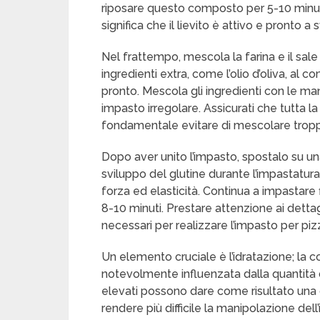
riposare questo composto per 5-10 minuti,
significa che il lievito è attivo e pronto a 
Nel frattempo, mescola la farina e il sale
ingredienti extra, come l’olio d’oliva, al 
pronto. Mescola gli ingredienti con le ma
impasto irregolare. Assicurati che tutta l
fondamentale evitare di mescolare trop
Dopo aver unito l’impasto, spostalo su una
sviluppo del glutine durante l’impastatur
forza ed elasticità. Continua a impastare f
8-10 minuti. Prestare attenzione ai detta
necessari per realizzare l’impasto per piz
Un elemento cruciale è l’idratazione; la
notevolmente influenzata dalla quantità d
elevati possono dare come risultato una
rendere più difficile la manipolazione dell