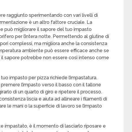
ere raggiunto sperimentando con vari livelli di
rmentazione è un altro fattore cruciale. La
 può migliorare il sapore del tuo impasto
rifero per l’intera notte. Permettendo al glutine di
sapori complessi, ma migliora anche la consistenza
temperatura ambiente può essere efficace anche se
he il sapore potrebbe non essere così intenso come
l tuo impasto per pizza richiede l’impastatura.
premere l’impasto verso il basso con il tallone
rarlo di un quarto di giro e ripetere il processo.
istenza liscia e aiuta ad allineare i filamenti di
nare le mani o la superficie di lavoro se l’impasto
 impastato, è il momento di lasciarlo riposare e