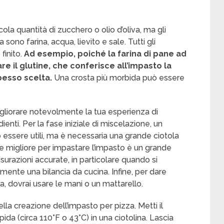
a quantità di zucchero o olio d’oliva, ma gli
 sono farina, acqua, lievito e sale. Tutti gli
finito.
Ad esempio, poiché la farina di pane ad
e il glutine, che conferisce all’impasto la
pesso scelta.
Una crosta più morbida può essere
gliorare notevolmente la tua esperienza di
ienti. Per la fase iniziale di miscelazione, un
essere utili, ma è necessaria una grande ciotola
cie migliore per impastare l’impasto è un grande
isurazioni accurate, in particolare quando si
mente una bilancia da cucina. Infine, per dare
a, dovrai usare le mani o un mattarello.
ella creazione dell’impasto per pizza. Metti il
pida (circa 110°F o 43°C) in una ciotolina. Lascia