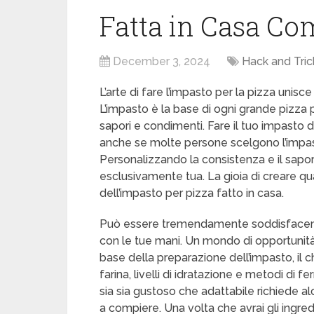
Fatta in Casa Co
December 3, 2024
Hack and Tric
L’arte di fare l’impasto per la pizza unis
L’impasto è la base di ogni grande pizza
sapori e condimenti. Fare il tuo impasto 
anche se molte persone scelgono l’impa
Personalizzando la consistenza e il sapor
esclusivamente tua. La gioia di creare qu
dell’impasto per pizza fatto in casa.
Può essere tremendamente soddisfacent
con le tue mani. Un mondo di opportunità
base della preparazione dell’impasto, il c
farina, livelli di idratazione e metodi di
sia sia gustoso che adattabile richiede al
a compiere. Una volta che avrai gli ingred