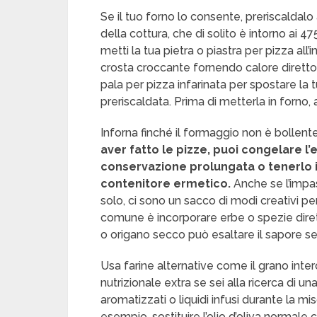
Se il tuo forno lo consente, preriscalda
della cottura, che di solito è intorno ai 4
metti la tua pietra o piastra per pizza all
crosta croccante fornendo calore diretto
pala per pizza infarinata per spostare la 
preriscaldata. Prima di metterla in forno, 
Inforna finché il formaggio non è bollente
aver fatto le pizze, puoi congelare 
conservazione prolungata o tenerlo in 
contenitore ermetico.
Anche se l’impa
solo, ci sono un sacco di modi creativi per
comune è incorporare erbe o spezie diret
o origano secco può esaltare il sapore se
Usa farine alternative come il grano inte
nutrizionale extra se sei alla ricerca di u
aromatizzati o liquidi infusi durante la m
esempio, sostituire l’olio d’oliva normale c