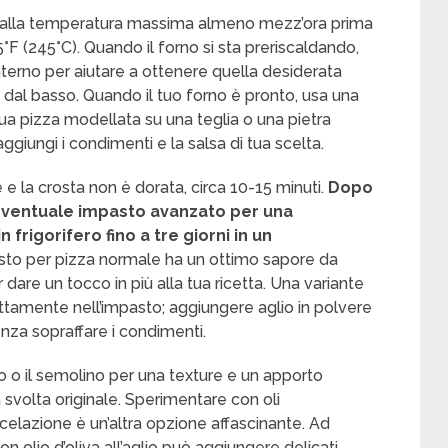
lo alla temperatura massima almeno mezz’ora prima
75°F (245°C). Quando il forno si sta preriscaldando,
’interno per aiutare a ottenere quella desiderata
 dal basso. Quando il tuo forno è pronto, usa una
tua pizza modellata su una teglia o una pietra
aggiungi i condimenti e la salsa di tua scelta.
 e la crosta non è dorata, circa 10-15 minuti.
Dopo
l’eventuale impasto avanzato per una
frigorifero fino a tre giorni in un
sto per pizza normale ha un ottimo sapore da
 dare un tocco in più alla tua ricetta. Una variante
tamente nell’impasto; aggiungere aglio in polvere
nza sopraffare i condimenti.
ro o il semolino per una texture e un apporto
na svolta originale. Sperimentare con oli
iscelazione è un’altra opzione affascinante. Ad
on olio d’oliva all’aglio può aggiungere delicati