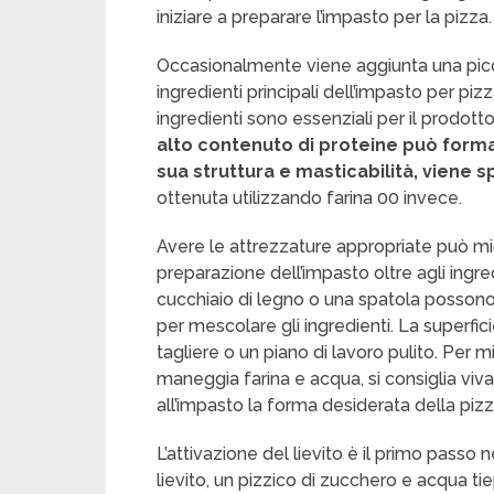
iniziare a preparare l’impasto per la pizza.
Occasionalmente viene aggiunta una piccol
ingredienti principali dell’impasto per pizza
ingredienti sono essenziali per il prodotto 
alto contenuto di proteine può formar
sua struttura e masticabilità, viene s
ottenuta utilizzando farina 00 invece.
Avere le attrezzature appropriate può mi
preparazione dell’impasto oltre agli ingred
cucchiaio di legno o una spatola possono 
per mescolare gli ingredienti. La superfi
tagliere o un piano di lavoro pulito. Per m
maneggia farina e acqua, si consiglia viva
all’impasto la forma desiderata della pizz
L’attivazione del lievito è il primo passo n
lievito, un pizzico di zucchero e acqua tie