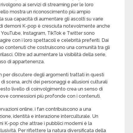
rivolgono ai servizi di streaming per le loro
ello mostra un riconoscimento più ampio
a sua capacità di aumentare gli ascolti su varie
ri di demoni K-pop è cresciuta notevolmente anche
 YouTube, Instagram, TikTok e Twitter sono
agire con i loro spettacoli e celebrità preferiti. Dai
ono contenuti che costruiscono una comunità tra gli
lasci. Oltre ad aumentare la visibilità della serie,
enso di appartenenza.
m per discutere degli argomenti trattati in questi
 scena, archi dei personaggi e allusioni culturali
uesto livello di coinvolgimento crea un senso di
uove connessioni più profonde con i contenuti.
rvazioni online, i fan contribuiscono a una
ne, identità e interazione interculturale. Un
i K-pop che attrae i pubblici moderni è la
usività. Per riflettere la natura diversificata della