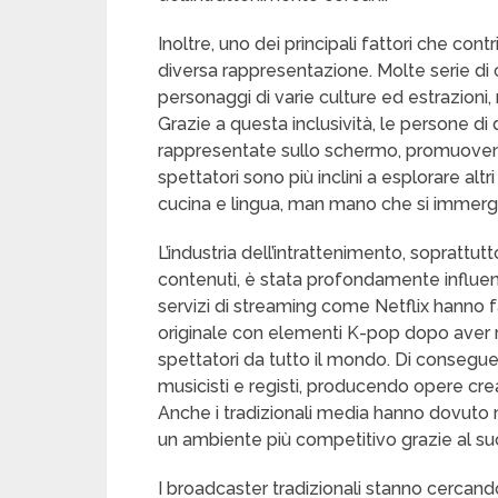
Inoltre, uno dei principali fattori che cont
diversa rappresentazione. Molte serie di
personaggi di varie culture ed estrazioni,
Grazie a questa inclusività, le persone 
rappresentate sullo schermo, promuoven
spettatori sono più inclini a esplorare alt
cucina e lingua, man mano che si immergo
L’industria dell’intrattenimento, soprattut
contenuti, è stata profondamente influenz
servizi di streaming come Netflix hanno f
originale con elementi K-pop dopo aver re
spettatori da tutto il mondo. Di consegu
musicisti e registi, producendo opere cre
Anche i tradizionali media hanno dovuto mo
un ambiente più competitivo grazie al su
I broadcaster tradizionali stanno cercan