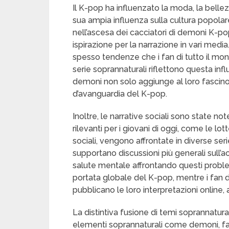
Il K-pop ha influenzato la moda, la belle
sua ampia influenza sulla cultura popola
nell’ascesa dei cacciatori di demoni K-p
ispirazione per la narrazione in vari medi
spesso tendenze che i fan di tutto il mon
serie soprannaturali riflettono questa inf
demoni non solo aggiunge al loro fascin
d’avanguardia del K-pop.
Inoltre, le narrative sociali sono state 
rilevanti per i giovani di oggi, come le lot
sociali, vengono affrontate in diverse se
supportano discussioni più generali sull’
salute mentale affrontando questi proble
portata globale del K-pop, mentre i fan d
pubblicano le loro interpretazioni online,
La distintiva fusione di temi soprannatura
elementi soprannaturali come demoni, fan