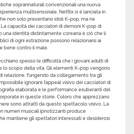
matiche soprannaturali convenzionali una nuova
esperienza multisensoriale, Netflix si è lanciata in
che non solo presentano idoli K-pop, ma ne
 La capacità dei cacciatori di demoni K-pop di
o una identità distintamente coreana è ciò che li
blici di ogni estrazione possono relazionarsi ai
 e bene contro il male.
chiano spesso le difficoltà che i giovani adulti di
 e lo scopo della vita. Gli elementi K-pop vengono
i relazione, fungendo da collegamento tra gli
impossibile ignorare l’appeal visivo dei cacciatori di
eografia elaborata e le performance esuberanti del
orporate in queste storie. Coloro che apprezzano
genere sono attratti da questo spettacolo visivo. La
n numeri musicali ipnotizzanti produce
he mantiene gli spettatori interessati e desiderosi