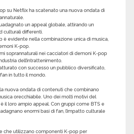
pop su Netflix ha scatenato una nuova ondata di
annaturale.
guadagnato un appeal globale, attirando un
culturali differenti.
op è evidente nella combinazione unica di musica,
demoni K-pop.
i soprannaturali nei cacciatori di demoni K-pop
ndustria dell’intrattenimento.
atturato con successo un pubblico diversificato,
an in tutto il mondo.
alla nuova ondata di contenuti che combinano
usica orecchiabile. Uno dei molti motivi del
 è il loro ampio appeal. Con gruppi come BTS e
dagnano enormi basi di fan, l’impatto culturale
rie che utilizzano componenti K-pop per