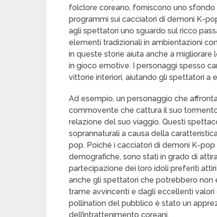
folclore coreano, forniscono uno sfondo c
programmi sui cacciatori di demoni K-pop
agli spettatori uno sguardo sul ricco pa
elementi tradizionali in ambientazioni c
in queste storie aiuta anche a migliorare
in gioco emotive. I personaggi spesso ca
vittorie interiori, aiutando gli spettator
Ad esempio, un personaggio che affront
commovente che cattura il suo tormento i
relazione del suo viaggio. Questi spettaco
soprannaturali a causa della caratteristic
pop. Poiché i cacciatori di demoni K-po
demografiche, sono stati in grado di attir
partecipazione dei loro idoli preferiti att
anche gli spettatori che potrebbero non e
trame avvincenti e dagli eccellenti valori 
pollination del pubblico è stato un appr
dell’intrattenimento coreani.