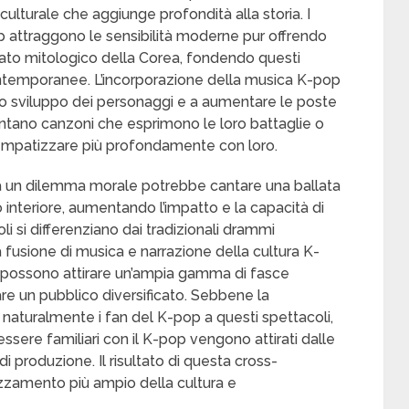
ulturale che aggiunge profondità alla storia. I
 attraggono le sensibilità moderne pur offrendo
ssato mitologico della Corea, fondendo questi
ontemporanee. L’incorporazione della musica K-pop
 lo sviluppo dei personaggi e a aumentare le poste
ntano canzoni che esprimono le loro battaglie o
i a empatizzare più profondamente con loro.
a un dilemma morale potrebbe cantare una ballata
nteriore, aumentando l’impatto e la capacità di
li si differenziano dai tradizionali drammi
a fusione di musica e narrazione della cultura K-
p possono attirare un’ampia gamma di fasce
are un pubblico diversificato. Sebbene la
iri naturalmente i fan del K-pop a questi spettacoli,
ssere familiari con il K-pop vengono attirati dalle
di produzione. Il risultato di questa cross-
ezzamento più ampio della cultura e