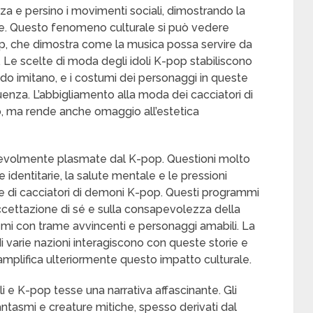
zza e persino i movimenti sociali, dimostrando la
re. Questo fenomeno culturale si può vedere
op, che dimostra come la musica possa servire da
a. Le scelte di moda degli idoli K-pop stabiliscono
do imitano, e i costumi dei personaggi in queste
luenza. L’abbigliamento alla moda dei cacciatori di
o, ma rende anche omaggio all’estetica
notevolmente plasmate dal K-pop. Questioni molto
te identitarie, la salute mentale e le pressioni
rie di cacciatori di demoni K-pop. Questi programmi
accettazione di sé e sulla consapevolezza della
mi con trame avvincenti e personaggi amabili. La
i varie nazioni interagiscono con queste storie e
 amplifica ulteriormente questo impatto culturale.
li e K-pop tesse una narrativa affascinante. Gli
tasmi e creature mitiche, spesso derivati dal