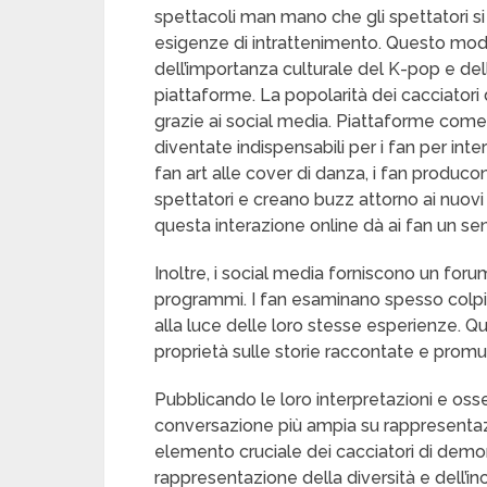
spettacoli man mano che gli spettatori si 
esigenze di intrattenimento. Questo mod
dell’importanza culturale del K-pop e dell
piattaforme. La popolarità dei cacciato
grazie ai social media. Piattaforme come
diventate indispensabili per i fan per inter
fan art alle cover di danza, i fan produc
spettatori e creano buzz attorno ai nuovi ri
questa interazione online dà ai fan un s
Inoltre, i social media forniscono un foru
programmi. I fan esaminano spesso colpi di
alla luce delle loro stesse esperienze. Q
proprietà sulle storie raccontate e prom
Pubblicando le loro interpretazioni e osse
conversazione più ampia su rappresentazio
elemento cruciale dei cacciatori di demon
rappresentazione della diversità e dell’incl