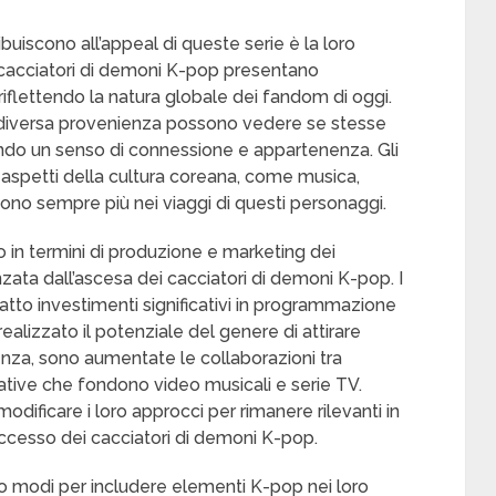
ribuiscono all’appeal di queste serie è la loro
 cacciatori di demoni K-pop presentano
 riflettendo la natura globale dei fandom di oggi.
di diversa provenienza possono vedere se stesse
do un senso di connessione e appartenenza. Gli
ri aspetti della cultura coreana, come musica,
no sempre più nei viaggi di questi personaggi.
to in termini di produzione e marketing dei
ata dall’ascesa dei cacciatori di demoni K-pop. I
atto investimenti significativi in programmazione
alizzato il potenziale del genere di attirare
enza, sono aumentate le collaborazioni tra
ative che fondono video musicali e serie TV.
dificare i loro approcci per rimanere rilevanti in
ccesso dei cacciatori di demoni K-pop.
do modi per includere elementi K-pop nei loro