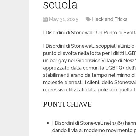
scuola
May 31, 2025
Hack and Tricks
I Disordini di Stonewall: Un Punto di Svo
I Disordini di Stonewall, scoppiati all’ini
punto di svolta nella lotta per i diritti LG
un bar gay nel Greenwich Village di New Y
apprezzato dalla comunità LGBTQ+ dell’epoc
stabilimenti erano da tempo nel mirino di
molestie e arresti. I clienti dello Stonewal
repressivi utilizzati dalla polizia in quella 
PUNTI CHIAVE
I Disordini di Stonewall nel 1969 han
dando il via al moderno movimento per 