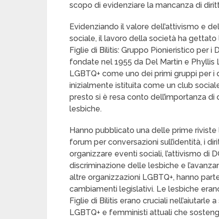
scopo di evidenziare la mancanza di diri
Evidenziando il valore dell’attivismo e del
sociale, il lavoro della società ha gettat
Figlie di Bilitis: Gruppo Pionieristico per i 
fondate nel 1955 da Del Martin e Phyllis 
LGBTQ+ come uno dei primi gruppi per i dir
inizialmente istituita come un club socia
presto si è resa conto dell’importanza di 
lesbiche.
Hanno pubblicato una delle prime riviste 
forum per conversazioni sull’identità, i dir
organizzare eventi sociali, l’attivismo d
discriminazione delle lesbiche e l’avanzam
altre organizzazioni LGBTQ+, hanno parte
cambiamenti legislativi. Le lesbiche eran
Figlie di Bilitis erano cruciali nell’aiutarl
LGBTQ+ e femministi attuali che sostengon