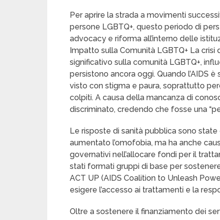
Per aprire la strada a movimenti successiv
persone LGBTQ+, questo periodo di perse
advocacy e riforma all’interno delle istitu
Impatto sulla Comunità LGBTQ+ La crisi de
significativo sulla comunità LGBTQ+, influ
persistono ancora oggi. Quando l’AIDS è s
visto con stigma e paura, soprattutto p
colpiti. A causa della mancanza di conos
discriminato, credendo che fosse una “pe
Le risposte di sanità pubblica sono stat
aumentato l’omofobia, ma ha anche causa
governativi nell’allocare fondi per il tratt
stati formati gruppi di base per sostenere
ACT UP (AIDS Coalition to Unleash Power) 
esigere l’accesso ai trattamenti e la resp
Oltre a sostenere il finanziamento dei serv