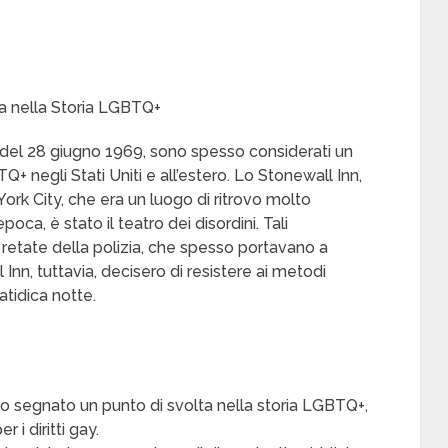
lta nella Storia LGBTQ+
zio del 28 giugno 1969, sono spesso considerati un
BTQ+ negli Stati Uniti e all’estero. Lo Stonewall Inn,
ork City, che era un luogo di ritrovo molto
a, è stato il teatro dei disordini. Tali
 retate della polizia, che spesso portavano a
l Inn, tuttavia, decisero di resistere ai metodi
fatidica notte.
no segnato un punto di svolta nella storia LGBTQ+,
i diritti gay.