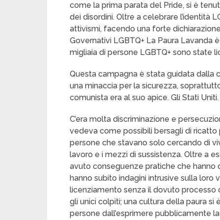
come la prima parata del Pride, si è ten
dei disordini. Oltre a celebrare l’identit
attivismi, facendo una forte dichiarazion
Governativi LGBTQ+ La Paura Lavanda è il
migliaia di persone LGBTQ+ sono state lic
Questa campagna è stata guidata dalla c
una minaccia per la sicurezza, soprattut
comunista era al suo apice. Gli Stati Uniti.
C’era molta discriminazione e persecuzi
vedeva come possibili bersagli di ricatto 
persone che stavano solo cercando di viv
lavoro e i mezzi di sussistenza. Oltre a e
avuto conseguenze pratiche che hanno d
hanno subito indagini intrusive sulla loro 
licenziamento senza il dovuto processo o
gli unici colpiti; una cultura della paura si
persone dall’esprimere pubblicamente la 