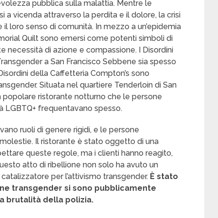
olezza pubblica sulla malattia. Mentre le
 vicenda attraverso la perdita e il dolore, la crisi
re il loro senso di comunità. In mezzo a un’epidemia
rial Quilt sono emersi come potenti simboli di
te necessità di azione e compassione. I Disordini
 Transgender a San Francisco Sebbene sia spesso
i Disordini della Caffetteria Compton’s sono
ansgender. Situata nel quartiere Tenderloin di San
n popolare ristorante notturno che le persone
ità LGBTQ+ frequentavano spesso.
ano ruoli di genere rigidi, e le persone
lestie. Il ristorante è stato oggetto di una
ispettare queste regole, ma i clienti hanno reagito,
uesto atto di ribellione non solo ha avuto un
atalizzatore per l’attivismo transgender.
È stato
sone transgender si sono pubblicamente
 brutalità della polizia.