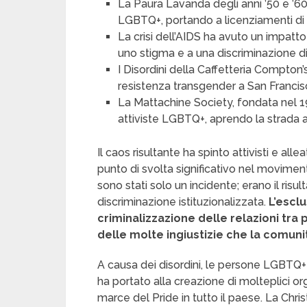
La Paura Lavanda degli anni ’50 e ’60
LGBTQ+, portando a licenziamenti di
La crisi dell’AIDS ha avuto un impat
uno stigma e a una discriminazione dif
I Disordini della Caffetteria Compton
resistenza transgender a San Francisco
La Mattachine Society, fondata nel 1
attiviste LGBTQ+, aprendo la strada a 
Il caos risultante ha spinto attivisti e al
punto di svolta significativo nel moviment
sono stati solo un incidente; erano il risul
discriminazione istituzionalizzata.
L’esclu
criminalizzazione delle relazioni tr
delle molte ingiustizie che la comun
A causa dei disordini, le persone LGBTQ+
ha portato alla creazione di molteplici or
marce del Pride in tutto il paese. La Chr