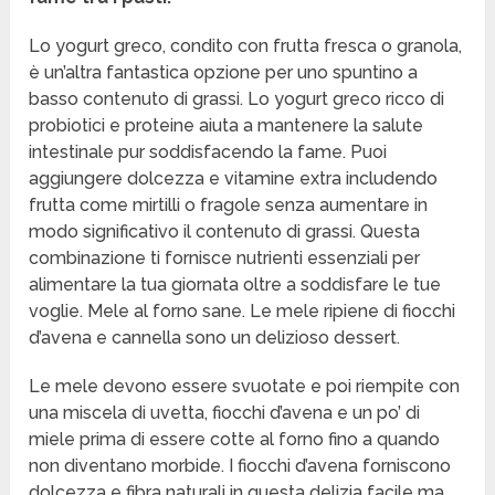
Lo yogurt greco, condito con frutta fresca o granola,
è un’altra fantastica opzione per uno spuntino a
basso contenuto di grassi. Lo yogurt greco ricco di
probiotici e proteine aiuta a mantenere la salute
intestinale pur soddisfacendo la fame. Puoi
aggiungere dolcezza e vitamine extra includendo
frutta come mirtilli o fragole senza aumentare in
modo significativo il contenuto di grassi. Questa
combinazione ti fornisce nutrienti essenziali per
alimentare la tua giornata oltre a soddisfare le tue
voglie. Mele al forno sane. Le mele ripiene di fiocchi
d’avena e cannella sono un delizioso dessert.
Le mele devono essere svuotate e poi riempite con
una miscela di uvetta, fiocchi d’avena e un po’ di
miele prima di essere cotte al forno fino a quando
non diventano morbide. I fiocchi d’avena forniscono
dolcezza e fibra naturali in questa delizia facile ma